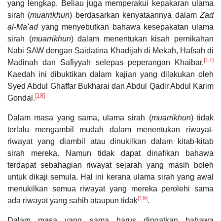
yang lengkap. Beliau juga memperakui kepakaran ulama
sirah (
muarrikhun
) berdasarkan kenyataannya dalam
Zad
al-Maʻad
yang menyebutkan bahawa kesepakatan ulama
sirah (
muarrikhun
) dalam menentukan kisah pernikahan
Nabi SAW dengan Saidatina Khadijah di Mekah, Hafsah di
[17]
Madinah dan Safiyyah selepas peperangan Khaibar.
Kaedah ini dibuktikan dalam kajian yang dilakukan oleh
Syed Abdul Ghaffar Bukharai dan Abdul Qadir Abdul Karim
[18]
Gondal.
Dalam masa yang sama, ulama sirah (
muarrikhun
) tidak
terlalu mengambil mudah dalam menentukan riwayat-
riwayat yang diambil atau dinukilkan dalam kitab-kitab
sirah mereka. Namun tidak dapat dinafikan bahawa
terdapat sebahagian riwayat sejarah yang masih boleh
untuk dikaji semula. Hal ini kerana ulama sirah yang awal
menukilkan semua riwayat yang mereka perolehi sama
[19]
ada riwayat yang sahih ataupun tidak
.
Dalam masa yang sama harus dingatkan bahawa