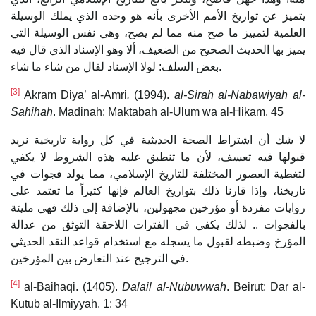
يتميز عن تواريخ الأمم الأخرى بأنه هو وحده الذي يملك الوسيلة
العلمية لتمييز ما صح منه مما لم يصح، وهي نفس الوسيلة التي
يميز بها الحديث الصحيح من الضعيف، ألا وهو الإسناد الذي قال فيه
بعض السلف: لولا الإسناد لقال من شاء ما شاء.
[3]
Akram Diya’ al-Amri
.
(1994).
al-Sirah al-Nabawiyah al-
Sahihah
. Madinah: Maktabah al-Ulum wa al-Hikam. 45
لا شك أن اشتراط الصحة الحديثية في كل رواية تاريخية نريد
قبولها فيه تعسف، لأن ما تنطبق عليه هذه الشروط لا يكفي
لتغطية العصور المختلفة للتاريخ الإسلامي، مما يولد فجوات في
تاريخنا، وإذا قارنا ذلك بتواريخ العالم فإنها كثيراً ما تعتمد على
روايات مفردة أو مؤرخين مجهولين، بالإضافة إلى ذلك فهي مليئة
بالفجوات .. لذلك يكفي في الفترات اللاحقة التوثق من عدالة
المؤرخ وضبطه لقبول ما يسجله مع استخدام قواعد النقد الحديثي
في الترجيح عند التعارض بين المؤرخين.
[4]
al-Baihaqi. (1405).
Dalail al-Nubuwwah
. Beirut: Dar al-
Kutub al-Ilmiyyah. 1: 34