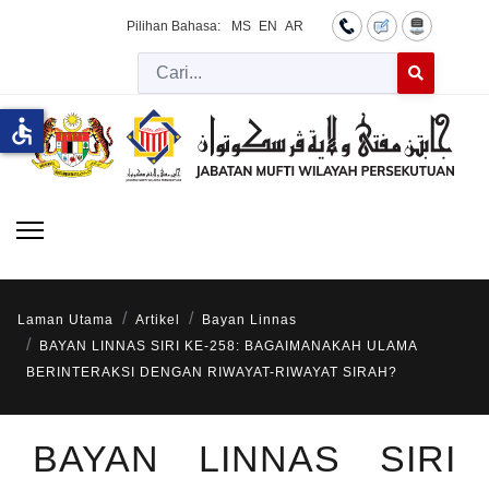
Pilihan Bahasa:
MS
EN
AR
Cari
Type 2 or more 
accessible
Laman Utama
Artikel
Bayan Linnas
BAYAN LINNAS SIRI KE-258: BAGAIMANAKAH ULAMA
BERINTERAKSI DENGAN RIWAYAT-RIWAYAT SIRAH?
BAYAN LINNAS SIRI