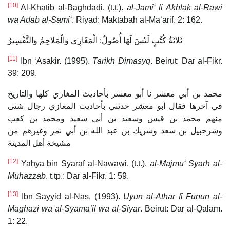
[10]
Al-Khatib al-Baghdadi. (t.t.).
al-Jamiʻ li Akhlak al-Rawi
wa Adab al-Samiʻ
. Riyad: Maktabah al-Maʻarif. 2: 162.
ثَلاثَةُ كُتُبٍ لَيْسَ لَهَا أُصُولٌ: الْمَغَازِي وَالْمَلاحِمُ وَالتَّفْسِيرُ
[11]
Ibn ‘Asakir. (1995).
Tarikh Dimasyq
. Beirut: Dar al-Fikr.
39: 209.
محمد بن أبي معشر نا أبو معشر بأحاديث المغازي كلها والتاريخ
في آخرها فقال أبو معشر حدثني بأحاديث المغازي رجال شتى
منهم محمد بن قيس وسعيد بن أبي سعيد ومحمد بن كعب
وشرحبيل بن سعد وشريك بن عبد الله بن أبي نمر وغيرهم من
مشيخة أهل المدينة
[12]
Yahya bin Syaraf al-Nawawi. (t.t.).
al-Majmuʻ Syarh al-
Muhazzab
. t.tp.: Dar al-Fikr. 1: 59.
[13]
Ibn Sayyid al-Nas. (1993).
Uyun al-Athar fi Funun al-
Maghazi wa al-Syama’il wa al-Siyar
. Beirut: Dar al-Qalam.
1: 22.