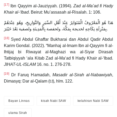
[17]
Ibn Qayyim al-Jauziyyah. (1994).
Zad al-Maʻad fi Hady
Khair al-‘Ibad
. Beirut: Mu’assasah al-Risalah. 1: 106.
هَذَا هُوَ الْمَعْرُوفُ الْمُتَوَاتِرُ عِنْدَ أَهْلِ السِّيَرِ وَالتَّوَارِيخِ، وَهُوَ عِنْدَهُمْ
بِمَنْزِلَةِ نِكَاحِهِ لخديجة بِمَكَّةَ، ولحفصة بِالْمَدِينَةِ ولصفية بَعْدَ خَيْبَرَ.
[18]
Syed Abdul Ghaffar Bukharai dan Abdul Qadir Abdul
Karim Gondal. (2022). “Manhaj al-Imam Ibn al-Qayyim fi al-
Ihtijaj bi Riwayat al-Maghazi wa al-Siyar Dirasah
Tatbiqiyyah ‘ala Kitab Zad al-Maʻad fi Hady Khair al-‘Ibad.
JIHAT-UL-ISLAM
16. no. 1. 276-278.
[19]
Dr Faruq Hamadah,
Masadir al-Sirah al-Nabawiyah
,
Dimasyq: Dar al-Qalam (t.t), hlm. 122.
Bayan Linnas
kisah Nabi SAW
kelahiran Nabi SAW
ulama Sirah