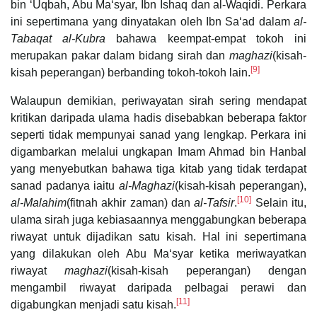
bin ‘Uqbah, Abu Maʻsyar, Ibn Ishaq dan al-Waqidi. Perkara
ini sepertimana yang dinyatakan oleh Ibn Saʻad dalam
al-
Tabaqat
al-Kubra
bahawa keempat-empat tokoh ini
merupakan pakar dalam bidang sirah dan
maghazi
(kisah-
[9]
kisah peperangan) berbanding tokoh-tokoh lain.
Walaupun demikian, periwayatan sirah sering mendapat
kritikan daripada ulama hadis disebabkan beberapa faktor
seperti tidak mempunyai sanad yang lengkap. Perkara ini
digambarkan melalui ungkapan Imam Ahmad bin Hanbal
yang menyebutkan bahawa tiga kitab yang tidak terdapat
sanad padanya iaitu
al-Maghazi
(kisah-kisah peperangan),
[10]
al-Malahim
(fitnah akhir zaman) dan
al-Tafsir
.
Selain itu,
ulama sirah juga kebiasaannya menggabungkan beberapa
riwayat untuk dijadikan satu kisah. Hal ini sepertimana
yang dilakukan oleh Abu Maʻsyar ketika meriwayatkan
riwayat
maghazi
(kisah-kisah peperangan) dengan
mengambil riwayat daripada pelbagai perawi dan
[11]
digabungkan menjadi satu kisah.