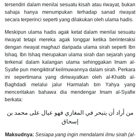
tersendiri dalam menilai sesuatu kisah atau riwayat, bukan
sahaja hanya menumpukan terhadap sanad riwayat
secara terperinci seperti yang dilakukan oleh ulama hadis.
Meskipun ulama hadis agak ketat dalam menilai sesuatu
riwayat tetapi mereka agak longgar ketika berinteraksi
dengan riwayat
maghazi
daripada ulama sirah seperti Ibn
Ishaq. Ibn Ishaq merupakan ulama sirah dan sejarah yang
terkenal dalam kalangan ulama sehinggakan Imam al-
Syafie pun mengiktiraf keilmuwannya dalam sirah. Perkara
ini sepertimana yang diriwayatkan oleh al-Khatib al-
Baghdadi melalui jalur Harmalah bin Yahya yang
menceritakan bahawa dia mendengar Imam al-Syafie
berkata:
من أراد أن يتبحر في المغازي فهو عيال على محمد بن
إسحاق
Maksudnya:
Sesiapa yang ingin mendalami ilmu sirah (al-