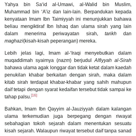
Yahya bin Saʻid al-Umawi, al-Walid bin Muslim,
Muhammad bin ‘A’iz dan lain-lain. Berpandukan kepada
kenyataan Imam Ibn Taimiyyah ini menunjukkan bahawa
beliau mengiktiraf Ibn Ishaq dan ulama sirah yang lain
dalam menerima periwayatan sirah,
tarikh
dan
maghazi
(kisah-kisah peperangan) mereka.
Lebih jelas lagi, Imam al-‘Iraqi menyebutkan dalam
muqaddimah syairnya (
nazm
) berjudul
Alfiyyah al-Sirah
bahawa ulama agak longgar dan tidak ketat dalam kaedah
penukilan khabar berkaitan dengan sirah, maka dalam
kitab sirah terdapat khabar-khabar yang sahih mahupun
daif tetapi dengan syarat kedaifan tersebut tidak sampai ke
[16]
tahap palsu.
Bahkan, Imam Ibn Qayyim al-Jauziyyah dalam kalangan
ulama terkemudian juga berpegang dengan riwayat
sebahagian tokoh sejarah dalam menentukan sesuatu
kisah sejarah. Walaupun riwayat tersebut daif tanpa sanad