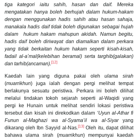
tiga kategori iaitu sahih, hasan dan daif. Mereka
mengatakan hanya boleh berhujah dalam hukum-hakam
dengan menggunakan hadis sahih atau hasan sahaja,
manakala hadis daif tidak boleh digunakan sebagai hujah
dalam hukum hakam mahupun akidah. Namun begitu,
hadis daif boleh diriwayat dan diamalkan dalam perkara
yang tidak berkaitan hukum hakam seperti kisah-kisah,
fadail al-aʻmal(kelebihan beramal) serta targhib(galakan)
[12]
dan tarhib(ancaman)
.
Kaedah lain yang diguna pakai oleh
ulama sirah
(
muarrikhun
) juga ialah dengan pergi melihat tempat
berlakunya sesuatu peristiwa. Perkara ini boleh dilihat
melalui tindakan tokoh sejarah seperti al-Waqidi yang
pergi ke Hunain untuk melihat sendiri lokasi peristiwa
tersebut dan kisah ini direkodkan dalam
‘Uyun al-Athar fi
Funun al-Maghazi wa al-Syama’il wa al-Siyar
yang
[13]
dikarang oleh Ibn Sayyid al-Nas
.
Oleh itu, dapat dilihat
bahawa ulama sirah (
muarrikhun
) mempunyai kaedah