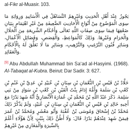
al-Fikr al-Muasir. 103.
يَجُوزُ عِنْدَ أَهْلِ الْحَدِيثِ وَغَيْرِهِمُ التَّسَاهُلُ فِي الْأَسَانِيدِ وَرِوَايَةِ مَا
سِوَى الْمَوْضُوعِ مِنْ أَنْوَاعِ الْأَحَادِيثِ الضَّعِيفَةِ مِنْ غَيْرِ اهْتِمَامٍ بِبَيَانِ
ضَعْفِهَا فِيمَا سِوَى صِفَاتِ اللَّهِ تَعَالَى وَأَحْكَامِ الشَّرِيعَةِ مِنَ الْحَلَالِ
وَالْحَرَامِ وَغَيْرِهَا. وَذَلِكَ كَالْمَوَاعِظِ، وَالْقِصَصِ، وَفَضَائِلِ الْأَعْمَالِ،
وَسَائِرِ فُنُونِ التَّرْغِيبِ وَالتَّرْهِيبِ، وَسَائِرِ مَا لَا تَعَلُّقَ لَهُ بِالْأَحْكَامِ
وَالْعَقَائِدِ.
[9]
Abu Abdullah Muhammad bin Saʻad al-Hasyimi. (1968).
Al-Tabaqat al-Kubra
. Beirut: Dar Sadir. 3: 627.
خَلَّادُ بْنُ قَيْسِ بْنِ النُّعْمَانِ بْنِ سِنَانِ بْنِ عُبَيْدِ بْنِ عَدِيِّ بْنِ غَنْمِ بْنِ
كَعْبِ بْنِ سَلَمَةَ وَأُمُّهُ إِدَامُ بِنْتُ الْقَيْنِ بْنِ كَعْبِ بْنِ سَوَادٍ مِنْ بَنِي
سَلِمَةَ. ذَكَرَ عَبْدُ اللَّهِ بْنُ مُحَمَّدِ بْنِ عُمَارَةَ الْأَنْصَارِيُّ أَنَّهُ شَهِدَ بَدْرًا مَعَ
أَخِيهِ خَالِدِ بْنِ قَيْسِ بْنِ النُّعْمَانِ بْنِ سِنَانِ بْنِ عُبَيْدٍ، وَلَمْ يَذْكُرْ ذَلِكَ
مُحَمَّدُ بْنُ إِسْحَاقَ وَمُوسَى بْنُ عُقْبَةَ وَأَبُو مَعْشَرٍ وَمُحَمَّدُ بْنُ عُمَرَ
فِيمَنْ شَهِدَ عِنْدَهُمْ بَدْرًا. قَالَ: وَلَا أَظُنُّ ذَلِكَ بِثَبْتٍ لِأَنَّ هَؤُلَاءِ أَعْلَمُ
بِالسِّيرَةِ وَالْمَغَازِي مِنْ غَيْرِهِمْ