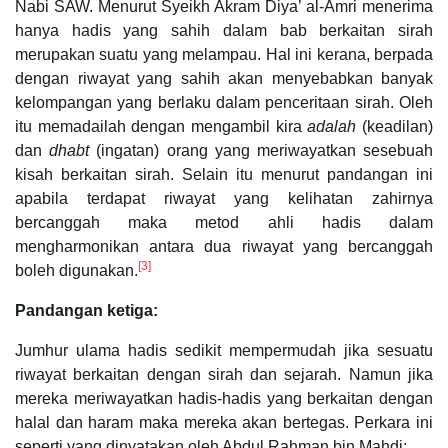
Nabi SAW. Menurut Syeikh Akram Diya’ al-Amri menerima
hanya hadis yang sahih dalam bab berkaitan sirah
merupakan suatu yang melampau. Hal ini kerana, berpada
dengan riwayat yang sahih akan menyebabkan banyak
kelompangan yang berlaku dalam penceritaan sirah. Oleh
itu memadailah dengan mengambil kira
adalah
(keadilan)
dan
dhabt
(ingatan) orang yang meriwayatkan sesebuah
kisah berkaitan sirah. Selain itu menurut pandangan ini
apabila terdapat riwayat yang kelihatan zahirnya
bercanggah maka metod ahli hadis dalam
mengharmonikan antara dua riwayat yang bercanggah
[3]
boleh digunakan.
Pandangan ketiga:
Jumhur ulama hadis sedikit mempermudah jika sesuatu
riwayat berkaitan dengan sirah dan sejarah. Namun jika
mereka meriwayatkan hadis-hadis yang berkaitan dengan
halal dan haram maka mereka akan bertegas. Perkara ini
seperti yang dinyatakan oleh Abdul Rahman bin Mahdi: