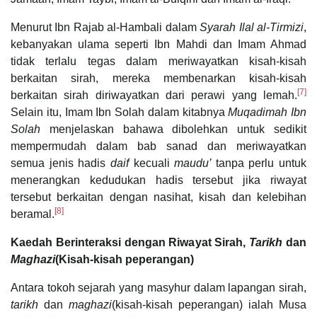
Menurut Ibn Rajab al-Hambali dalam
Syarah Ilal al-Tirmizi
,
kebanyakan ulama seperti Ibn Mahdi dan Imam Ahmad
tidak terlalu tegas dalam meriwayatkan kisah-kisah
berkaitan sirah, mereka membenarkan kisah-kisah
[7]
berkaitan sirah diriwayatkan dari perawi yang lemah.
Selain itu, Imam Ibn Solah dalam kitabnya
Muqadimah Ibn
Solah
menjelaskan bahawa dibolehkan untuk sedikit
mempermudah dalam bab sanad dan meriwayatkan
semua jenis hadis
daif
kecuali
maudu’
tanpa perlu untuk
menerangkan kedudukan hadis tersebut jika riwayat
tersebut berkaitan dengan nasihat, kisah dan kelebihan
[8]
beramal.
Kaedah Berinteraksi dengan Riwayat Sirah,
Tarikh
dan
Maghazi
(Kisah-kisah peperangan)
Antara tokoh sejarah yang masyhur dalam lapangan sirah,
tarikh
dan
maghazi
(kisah-kisah peperangan) ialah Musa