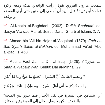
سمعت هارون الفروي يقول: رأيت الواقدي بمكة ومعه ركوة
فقلت: أين تريد؟ قال: أريد أن أمضي إلى حنين حتى أرى الموضع
والوقعة،
[14]
Al-Khatib al-Baghdadi. (2002).
Tarikh Baghdad
. ed.
Basyar ‘Awwad Maʻruf. Beirut: Dar al-Gharb al-Islami. 2: 7.
[15]
Ahmad bin ‘Ali bin Hajar al-‘Asqalani. (1379).
Fath al-
Bari Syarh Sahih al-Bukhari
. ed. Muhammad Fu’ad ‘Abd
al-Baqi. 1: 458.
[16]
Abu al-Fadl Zain al-Din al-‘Iraqi. (1426).
Alfiyyah al-
Sirah al-Nabawiyyah
. Beirut: Dar al-Minhaj. 29.
وليعلمِ الطالبُ أنَّ السّيَرَا ... تَجمَعُ ما صحَّ وما قدْ أُنْكرَا *
والقصدُ ذكرُ ما أتى أهلُ السّيَرْ ... بهِ، وإنْ إسنادُهُ لمْ يُعْتَبَرْ
*أي: يتسامح في السيرة في نقل الأخبار فيما يدور بين الصحة
والضعف، لكن لا يصل الحال إلى الموضوع والمختلق.