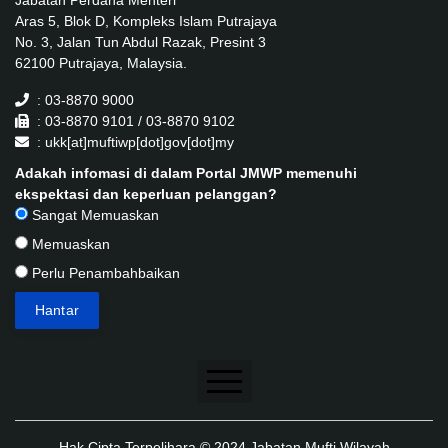
Aras 5, Blok D, Kompleks Islam Putrajaya
No. 3, Jalan Tun Abdul Razak, Presint 3
62100 Putrajaya, Malaysia.
: 03-8870 9000
: 03-8870 9101 / 03-8870 9102
: ukk[at]muftiwp[dot]gov[dot]my
Adakah infomasi di dalam Portal JMWP memenuhi
ekspektasi dan keperluan pelanggan?
Sangat Memuaskan
Memuaskan
Perlu Penambahbaikan
Penafian
Hak Cipta Terpelihara © 2024 Jabatan Mufti Wilayah