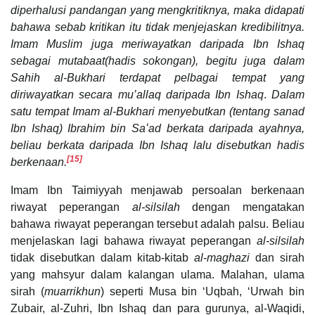
diperhalusi pandangan yang mengkritiknya, maka didapati
bahawa sebab kritikan itu tidak menjejaskan kredibilitnya.
Imam Muslim juga meriwayatkan daripada Ibn Ishaq
sebagai mutabaat(hadis sokongan), begitu juga dalam
Sahih al-Bukhari terdapat pelbagai tempat yang
diriwayatkan secara mu’allaq daripada Ibn Ishaq
.
Dalam
satu tempat Imam al-Bukhari menyebutkan (tentang sanad
Ibn Ishaq) Ibrahim bin Saʻad berkata daripada ayahnya,
beliau berkata daripada Ibn Ishaq lalu disebutkan hadis
[15]
berkenaan.
Imam Ibn Taimiyyah menjawab persoalan berkenaan
riwayat peperangan
al-silsilah
dengan mengatakan
bahawa riwayat peperangan tersebut adalah palsu. Beliau
menjelaskan lagi bahawa riwayat peperangan
al-silsilah
tidak disebutkan dalam kitab-kitab
al-maghazi
dan sirah
yang mahsyur dalam kalangan ulama. Malahan, ulama
sirah (
muarrikhun
) seperti Musa bin ‘Uqbah, ‘Urwah bin
Zubair, al-Zuhri, Ibn Ishaq dan para gurunya, al-Waqidi,