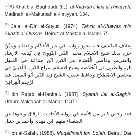
[5]
Al-Khatib al-Baghdadi. (t.t.).
al-Kifayah fi Ilmi al-Riwayah.
Madinah: al-Maktabah al-Ilmiyyah. 134.
[6]
Jalal al-Din al-Suyuti. (1974).
Tahzir al-Khawas min
Akazib al-Qussas
. Beirut: al-Maktab al-Islami. 75.
بِخِلَاف الضَّعِيف فانه تجوز رِوَايَته فِي غير الْأَحْكَام والعقائد وَمِمَّنْ
جزم بذلك شيخ الاسلام محيى الدّين النَّوَوِيّ فِي كِتَابيه الارشاد
والتقريب وقاضي الْقُضَاة بدر الدّين ابْن جمَاعَة فى المنهل
الروىوَالطِّيبِي فِي الْخُلَاصَة وَشَيخ الاسلام سراج الدّين البُلْقِينِيّ فِي
محَاسِن الِاصْطِلَاح وحافظ عصره الشَّيْخ زيد الدّين أَبُو الْفضل عبد
الرَّحِيم الْعِرَاقِيّ
[7]
Ibn Rajab al-Hanbali. (1987).
Syarah Ilal al-Saghir
.
Urdun: Maktabah al-Manar. 1: 371.
فقد رخص كثير من الأئمة في رواية الأحاديث الرقاق ونحوها عن
الضعفاء منهم: ابن مهدي وأحمد بن حنبل.
[8]
Ibn al-Salah. (1986).
Muqadimah Ibn Solah
. Beirut: Dar