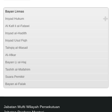
Bayan Linnas
Irsyad Hukum
Al Kafi li al-Fatawi
Irsyad al-Hadith
Irsyad Usul Fiqh
Tahqiq al-Masail
Al-Afkar
Bayan Li al-Haj
Tashih al-Mafahim
Suara Pemikir
Bayan al-Falak
Jabatan Mufti Wilayah Persekutuan
Jabatan Perdana Menteri