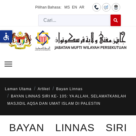
Pilihan Bahasa:
MS
EN
AR
Cari
Type 2 or more 
accessible
Laman Utama
Artikel
Bayan Linnas
BAYAN LINNAS SIRI KE- 105: YA ALLAH, SELAMATKANLAH
MASJIDIL AQSA DAN UMAT ISLAM DI PALESTIN
BAYAN LINNAS SIRI