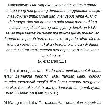
Maksudnya:
“Dan siapakah yang lebih zalim daripada
sesiapa yang menghalang daripada menggunakan masjid-
masjid Allah untuk (solat dan) menyebut nama Allah di
dalamnya, dan dia berusaha pula untuk meruntuhkan
masjid-masjid itu? Orang-orang yang demikian tidak
sepatutnya masuk ke dalam masjid-masjid itu melainkan
dengan rasa penuh hormat dan takut kepada Allah. Mereka
(dengan perbuatan itu) akan beroleh kehinaan di dunia
dan di akhirat kelak mereka mendapat azab seksa yang
amat besar.”
(Al-Baqarah :114)
Ibn Kathir menjelaskan,
“Pada akhir ayat berbentuk berita
tetapi bermakna perintah. Iaitu ‘jangan kamu biarkan
mereka memasuki masjid jika kamu mampu menguasai
mereka. Kecuali setelah ada perdamaian dan pembayaran
jizyah.”
(
Tafsir Ibn Kathir
, 1/231
)
Al-Maraghi berkata,
“Ini disebabkan perbuatan seperti itu