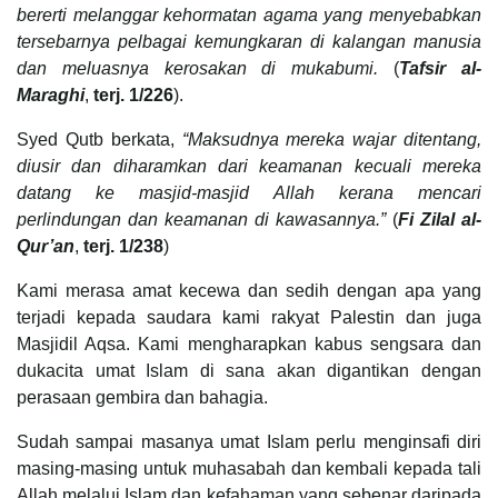
bererti melanggar kehormatan agama yang menyebabkan
tersebarnya pelbagai kemungkaran di kalangan manusia
dan meluasnya kerosakan di mukabumi.
(
Tafsir al-
Maraghi
,
terj. 1/226
).
Syed Qutb berkata,
“Maksudnya mereka wajar ditentang,
diusir dan diharamkan dari keamanan kecuali mereka
datang ke masjid-masjid Allah kerana mencari
perlindungan dan keamanan di kawasannya.”
(
Fi Zilal al-
Qur’an
,
terj. 1/238
)
Kami merasa amat kecewa dan sedih dengan apa yang
terjadi kepada saudara kami rakyat Palestin dan juga
Masjidil Aqsa. Kami mengharapkan kabus sengsara dan
dukacita umat Islam di sana akan digantikan dengan
perasaan gembira dan bahagia.
Sudah sampai masanya umat Islam perlu menginsafi diri
masing-masing untuk muhasabah dan kembali kepada tali
Allah melalui Islam dan kefahaman yang sebenar daripada