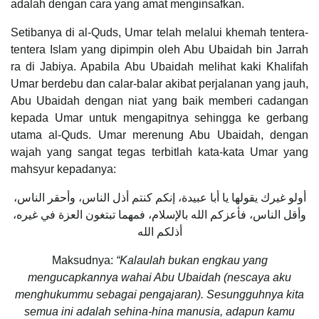
adalah dengan cara yang amat menginsafkan.
Setibanya di al-Quds, Umar telah melalui khemah tentera-
tentera Islam yang dipimpin oleh Abu Ubaidah bin Jarrah
ra di Jabiya. Apabila Abu Ubaidah melihat kaki Khalifah
Umar berdebu dan calar-balar akibat perjalanan yang jauh,
Abu Ubaidah dengan niat yang baik memberi cadangan
kepada Umar untuk mengapitnya sehingga ke gerbang
utama al-Quds. Umar merenung Abu Ubaidah, dengan
wajah yang sangat tegas terbitlah kata-kata Umar yang
mahsyur kepadanya:
أولو غيرك يقولها يا أبا عبيدة، إنكم كنتم أذل الناس، وأحقر الناس،
وأقل الناس، فأعزكم الله بالإسلام، فمهما تبتغون العزة في غيره،
أذلكم الله
Maksudnya:
“Kalaulah bukan engkau yang
mengucapkannya wahai Abu Ubaidah (nescaya aku
menghukummu sebagai pengajaran). Sesungguhnya kita
semua ini adalah sehina-hina manusia, adapun kamu