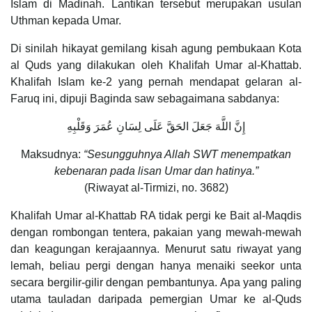
Islam di Madinah. Lantikan tersebut merupakan usulan
Uthman kepada Umar.
Di sinilah hikayat gemilang kisah agung pembukaan Kota
al Quds yang dilakukan oleh Khalifah Umar al-Khattab.
Khalifah Islam ke-2 yang pernah mendapat gelaran al-
Faruq ini, dipuji Baginda saw sebagaimana sabdanya:
إِنَّ اللَّهَ جَعَلَ الحَقَّ عَلَى لِسَانِ عُمَرَ وَقَلْبِهِ
Maksudnya:
“Sesungguhnya Allah SWT menempatkan
kebenaran pada lisan Umar dan hatinya.”
(Riwayat al-Tirmizi, no. 3682)
Khalifah Umar al-Khattab RA tidak pergi ke Bait al-Maqdis
dengan rombongan tentera, pakaian yang mewah-mewah
dan keagungan kerajaannya. Menurut satu riwayat yang
lemah, beliau pergi dengan hanya menaiki seekor unta
secara bergilir-gilir dengan pembantunya. Apa yang paling
utama tauladan daripada pemergian Umar ke al-Quds