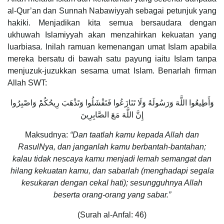
al-Qur’an dan Sunnah Nabawiyyah sebagai petunjuk yang
hakiki. Menjadikan kita semua bersaudara dengan
ukhuwah Islamiyyah akan menzahirkan kekuatan yang
luarbiasa. Inilah ramuan kemenangan umat Islam apabila
mereka bersatu di bawah satu payung iaitu Islam tanpa
menjuzuk-juzukkan sesama umat Islam. Benarlah firman
Allah SWT:
وَأَطِيعُوا اللَّهَ وَرَسُولَهُ وَلَا تَنَازَعُوا فَتَفْشَلُوا وَتَذْهَبَ رِيحُكُمْ وَاصْبِرُوا
إِنَّ اللَّهَ مَعَ الصَّابِرِينَ
Maksudnya:
“Dan taatlah kamu kepada Allah dan
RasulNya, dan janganlah kamu berbantah-bantahan;
kalau tidak nescaya kamu menjadi lemah semangat dan
hilang kekuatan kamu, dan sabarlah (menghadapi segala
kesukaran dengan cekal hati); sesungguhnya Allah
beserta orang-orang yang sabar.”
(Surah al-Anfal: 46)