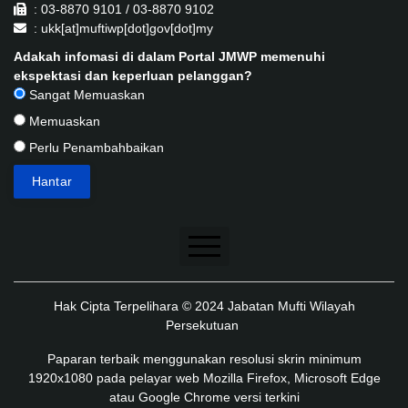
: 03-8870 9101 / 03-8870 9102
: ukk[at]muftiwp[dot]gov[dot]my
Adakah infomasi di dalam Portal JMWP memenuhi
ekspektasi dan keperluan pelanggan?
Sangat Memuaskan
Memuaskan
Perlu Penambahbaikan
Penafian
Hak Cipta Terpelihara © 2024 Jabatan Mufti Wilayah
Dasar Keselamatan
Persekutuan
Dasar Privasi
Paparan terbaik menggunakan resolusi skrin minimum
1920x1080 pada pelayar web Mozilla Firefox, Microsoft Edge
Dasar Privasi Aplikasi
atau Google Chrome versi terkini