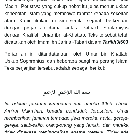
Masihi. Peristiwa yang cukup hebat itu jelas menunjukkan
kehebatan Islam yang membawa rahmat kepada sekelian
alam. Kami titipkan di sini sedikit sejarah berkenaan
dengan perjanjian damai antara Patriach Shafarniyus
dengan Khalifah Umar ibn al-Khattab. Teks tersebut telah
dicatatkan oleh Imam Ibn Jarir al-Tabari dalam
Tarikh
3/609
Perjanjian ini ditandatangani oleh Umar bin Khattab,
Uskup Sophronius, dan beberapa panglima perang Islam.
Teks perjanjian tersebut adalah sebagai berikut:
بسم الله الرَّحْمَنِ الرَّحِيمِ
Ini adalah jaminan keamanan dari hamba Allah, Umar,
Amirul Mukminin, kepada penduduk Jerusalem. Umar
memberikan jaminan terhadap jiwa mereka, harta, gereja-
gereja, salib-salib, orang-orang yang lemah, dan mereka
tidak dipakasa meninggalkan agama mereka. Tidak ada