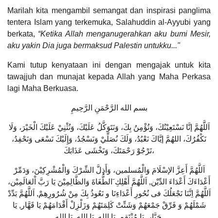
Marilah kita mengambil semangat dan inspirasi panglima
tentera Islam yang terkemuka, Salahuddin al-Ayyubi yang
berkata,
“Ketika Allah menganugerahkan aku bumi Mesir,
aku yakin Dia juga bermaksud Palestin untukku..."
Kami tutup kenyataan ini dengan mengajak untuk kita
tawajjuh dan munajat kepada Allah yang Maha Perkasa
lagi Maha Berkuasa.
بسم الله الرَّحْمَنِ الرَّحِيمِ
اَللَّهُمَّ إنَّا نَسْتَعِيْنُكَ، وَنُؤْمِنُ بِكَ، وَنَتَوَكَّلُ عَلَيْكَ، وَنُثْنِيْ عَلَيْكَ الْخَيْرَ، وَلَا
نَكْفُرُكَ، اللهُمَّ إيَّاكَ نَعْبُدُ، وَلَكَ نُصَلِّيْ وَنَسْجُدُ، وَإِلَيْكَ نَسْعَى وَنَحْفِدُ،
نَرْجُوْ رَحْمَتَكَ، وَنَخْشَى عَذَابَكَ،
اَللَّهُمَّ أَعِزَّ الإسْلَامَ وَالْمُسلمين، وَأَذِلَّ الشِّرْكَ وَالْمُشْرِكِيْنَ، وَدَمِّرْ
أَعْدَاءَكَ أَعْدَاءَ الدِّيْن, اَللَّهُمَّ أَهْلِكِ َالطُّغَاةَ وَالظَّالِمِيْنَ يَا رَبَّ اْلعَالَمِيْن،
اَللَّهُمَّ اِنَّنَا نَجْعَلُكَ فى نُحُورِ أَعْدَاءِنَا و نَعُوذُ بِكَ مِنْ شُرُورِهِمْ, اَللَّهُمَّ بَدِّدْ
شَمْلَهُمْ وَ فَرِّقْ جَمْعَهُمْ وَشَتِّتْ كَلِمَتَهُمْ وَزَلْزِلْ أَقْدَامَهُمْ يَا قَهَّار, يَا
جَبَّار, يَا مُنْتَقِم, يَا الله, يَا الله, يَا الله.