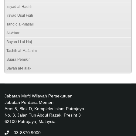
Irsyad al-Hadith
Irsyad Usul Fiqh
Tahqiq al-Masail
Al-Afkar
Bayan Li al-Haj
Tashih al-Mafahim
Suara Pemikir
Bayan al-Falak
Jabatan Mufti Wilayah Persekutuan
Jabatan Perdana Menteri
Aras 5, Blok D, Kompleks Islam Putrajaya
No. 3, Jalan Tun Abdul Razak, Presint 3
62100 Putrajaya, Malaysia.
: 03-8870 9000