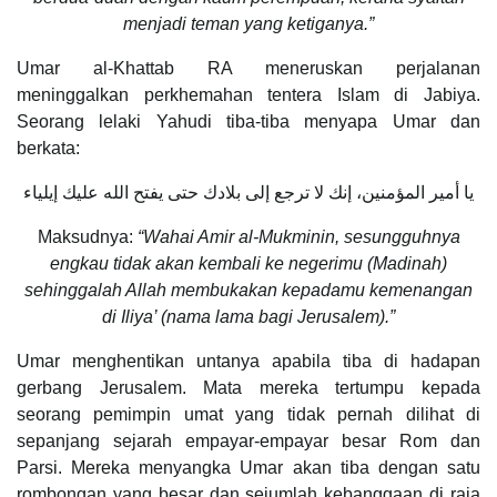
menjadi teman yang ketiganya.”
Umar al-Khattab RA meneruskan perjalanan
meninggalkan perkhemahan tentera Islam di Jabiya.
Seorang lelaki Yahudi tiba-tiba menyapa Umar dan
berkata:
يا أمير المؤمنين، إنك لا ترجع إلى بلادك حتى يفتح الله عليك إيلياء
Maksudnya:
“Wahai Amir al-Mukminin, sesungguhnya
engkau tidak akan kembali ke negerimu (Madinah)
sehinggalah Allah membukakan kepadamu kemenangan
di Iliya’ (nama lama bagi Jerusalem).”
Umar menghentikan untanya apabila tiba di hadapan
gerbang Jerusalem. Mata mereka tertumpu kepada
seorang pemimpin umat yang tidak pernah dilihat di
sepanjang sejarah empayar-empayar besar Rom dan
Parsi. Mereka menyangka Umar akan tiba dengan satu
rombongan yang besar dan sejumlah kebanggaan di raja