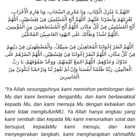
اللهُمَّ يَا مُنْزِلَ الْكِتَابِ، وَيَا مُجْرِيَ السَّحَابِ، وَيَا هَازِمَ الْأَحْزَابِ،
اِهْزِمْهُمْ وَاْنصُرْنَا عَلَيْهِمْ. اَللَّهُمَّ أَنْجِ الْمُسْلِمِيْنَ فِيْ فِلِسْطِيْن، اَللَّهُمَّ
أَنْجِ الْمُسْلِمِيْن فِيْ كُلِّ مَكَان, اَللَّهُمَّ أَنْجِ الْمُسْتَضْعَفِينَ مِنَ الْمُؤْمِنِينَ,
اَللَّهُمَّ اشْدُدْ وَطْأَتَكَ عَلَى اليَهُودَ الغَاصِبِيْنَ المُحْتَلِّيْنَ،
اَللَّهُمَّ انْصُرْ إِخْوَانَنَا الْمُجَاهِدِيْنَ فِيْ سَبِيْلِكْ، والْمُضْطَهَدِيْنَ فِيْ دِيْنِهِمْ
فِيْ كُلِّ مَكَان، اَللَّهُمَّ انْصُرْ إخْوَانَنَا فِيْ فِلِسْطِيْن، اَللَّهُمَّ انْصُرْهُمْ عَلَى
عَدُوِّكَ وَعَدُوِّهِمْ، اَللَّهُمَّ اجْمَعْ كَلِمَتَهُمْ، وَوَحِّدْ صُفُوْفَهُمْ، يَا رَبَّ
الْعَالَمِيْنَ, رَبَّنَا ظَلَمْنَا أَنفُسَنَا وَإِنْ لَمْ تَغْفِرْ لَنَا وَتَرْحَمْنَا لَنَكُونَنَّ مِنْ
الْخَاسِرِينَ.
“Ya Allah sesungguhnya kami memohon pertolongan dari-
Mu dan kami beriman denganMu, dan kami bertawakkal
kepada Mu, dan kami memuja Mu dengan kebaikan dan
kami tidak mengkufuriMU, Ya Allah hanya engkau yang
kami sembah dan kepada Mu kami menunaikan solat dan
bersujud, kepadaMu kami menuju, dan kami
menyegerakan langkah, kami mengharapkan rahmatMu