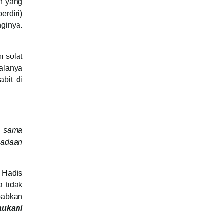
an yang
erdiri)
nginya.
m solat
halanya
abit di
ya sama
eadaan
 Hadis
 tidak
babkan
aukani