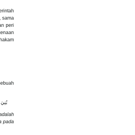
rintah
t, sama
an peri
rkenaan
m-hakam
 sebuah
‏ بُنِي
 adalah
sa pada