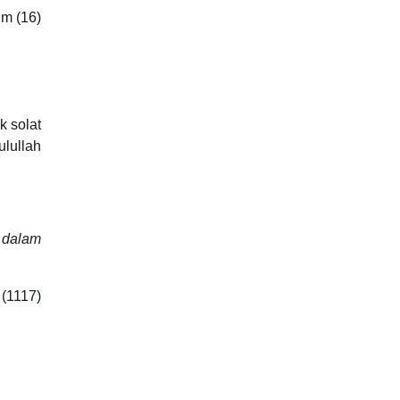
im (16)
k solat
ulullah
h dalam
 (1117)