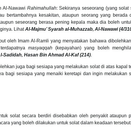
am Al-Nawawi
Rahimahullah
: Sekiranya seseorang (yang solat
atau bertambahnya kesakitan, ataupun seorang yang berada d
 ataupun seseorang berasa pening kepala maka dia boleh untu
ginya. Lihat
Al-Majmu’ Syarah al-Muhazzab, Al-Nawawi (4/31
ebut oleh Imam Al-Ramli yang menyatakan bahawa dibolehkan
 terdapatnya
masyaqqah
(kepayahan) yang boleh menghil
 Al-Sadidah, Hasan Bin Ahmad Al-Kaf (214)
.
lehkan juga bagi sesiapa yang melakukan solat di atas kapal 
ya bagi sesiapa yang menaiki keretapi dan ingin melakukan s
k solat secara berdiri disebabkan oleh penyakit ataupun p
acara yang boleh dilakukan untuk solat dalam keadaan tersebut