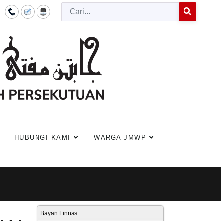
Cari
Type 2 or more c
HUBUNGI KAMI
WARGA JMWP
Bayan Linnas