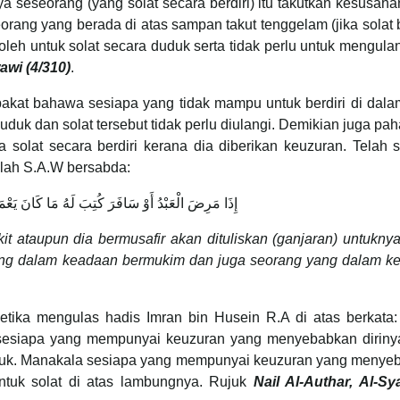
ya seseorang (yang solat secara berdiri) itu takutkan kesusah
rang yang berada di atas sampan takut tenggelam (jika solat b
leh untuk solat secara duduk serta tidak perlu untuk mengula
awi (4/310)
.
akat bahawa sesiapa yang tidak mampu untuk berdiri di dala
duk dan solat tersebut tidak perlu diulangi. Demikian juga pa
a solat secara berdiri kerana dia diberikan keuzuran. Telah s
lah S.A.W bersabda:
إِذَا مَرِضَ الْعَبْدُ أَوْ سَافَرَ كُتِبَ لَهُ مَا كَانَ يَع
it ataupun dia bermusafir akan dituliskan (ganjaran) untukn
yang dalam keadaan bermukim dan juga seorang yang dalam k
etika mengulas hadis Imran bin Husein R.A di atas berkata:
sesiapa yang mempunyai keuzuran yang menyebabkan dirinya
uduk. Manakala sesiapa yang mempunyai keuzuran yang menye
untuk solat di atas lambungnya. Rujuk
Nail Al-Authar, Al-Sy