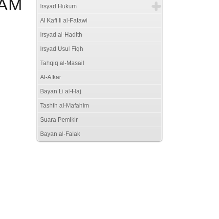
KAM
Irsyad Hukum
Al Kafi li al-Fatawi
Irsyad al-Hadith
Irsyad Usul Fiqh
Tahqiq al-Masail
Al-Afkar
Bayan Li al-Haj
Tashih al-Mafahim
Suara Pemikir
Bayan al-Falak