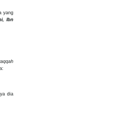
a yang
i, Ibn
aqqah
a:
ya dia