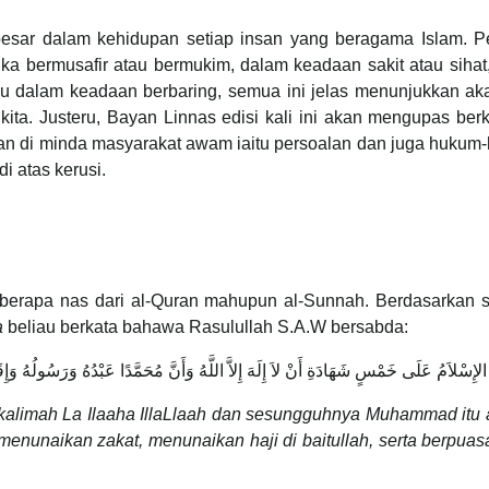
esar dalam kehidupan setiap insan yang beragama Islam. Pe
ika bermusafir atau bermukim, dalam keadaan sakit atau siha
tau dalam keadaan berbaring, semua ini jelas menunjukkan ak
ita. Justeru, Bayan Linnas edisi kali ini akan mengupas be
yaan di minda masyarakat awam iaitu persoalan dan juga huku
i atas kerusi.
 beberapa nas dari al-Quran mahupun al-Sunnah. Berdasarkan
a
beliau berkata bahawa Rasulullah S.A.W bersabda:
َ الإِسْلاَمُ عَلَى خَمْسٍ شَهَادَةِ أَنْ لاَ إِلَهَ إِلاَّ اللَّهُ وَأَنَّ مُحَمَّدًا عَبْدُهُ وَرَسُولُهُ وَإ
itu kalimah La Ilaaha IllaLlaah dan sesungguhnya Muhammad itu
enunaikan zakat, menunaikan haji di baitullah, serta berpua