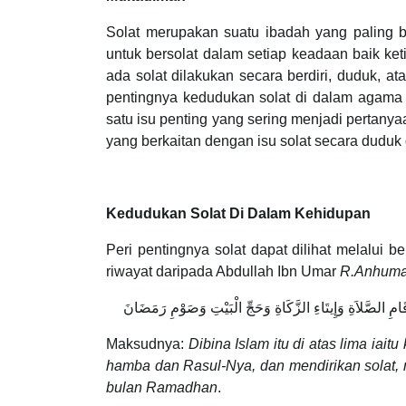
Solat merupakan suatu ibadah yang paling b
untuk bersolat dalam setiap keadaan baik ket
ada solat dilakukan secara berdiri, duduk, a
pentingnya kedudukan solat di dalam agama k
satu isu penting yang sering menjadi pertan
yang berkaitan dengan isu solat secara duduk d
Kedudukan Solat Di Dalam Kehidupan
Peri pentingnya solat dapat dilihat melalui
riwayat daripada Abdullah Ibn Umar
R.Anhum
ِقَامِ الصَّلاَةِ وَإِيتَاءِ الزَّكَاةِ وَحَجِّ الْبَيْتِ وَصَوْمِ رَمَضَانَ
Maksudnya:
Dibina Islam itu di atas lima ia
hamba dan Rasul-Nya, dan mendirikan solat, m
bulan Ramadhan
.