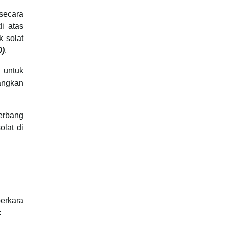
 secara
i atas
k solat
0)
.
 untuk
angkan
terbang
olat di
erkara
: