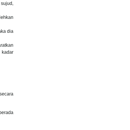
sujud,
olehkan
aka dia
aratkan
 kadar
secara
 berada