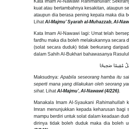
Kata Imam Al-Nawawi
Rahimahullah
: Sekiran
kuat atau bertambahnya kesakitan, ataupun seo
ataupun dia berasa pening kepala maka dia bo
Lihat
Al-Majmu’ Syarah al-Muhazzab, Al-Naw
Kata Imam Al-Nawawi lagi: Umat telah bersep
fardhu maka dia boleh melakukannya secara du
(solat secara duduk) tidak berkurang daripad
dalam Sahih Al-Bukhari bahawasanya Rasulul
ْمَلُ مُقِيمًا صَحِيحًا
Maksudnya:
Apabila seseorang hamba itu sak
seperti mana yang dilakukan oleh seorang 
sihat
. Lihat
Al-Majmu’, Al-Nawawi (4/226)
.
Manakala Imam Al-Syaukani
Rahimahullah
k
Imran menunjukkan kepada keharusan bagi 
mampu berdiri untuk solat dalam keadaan d
dirinya tidak boleh duduk maka dia boleh 