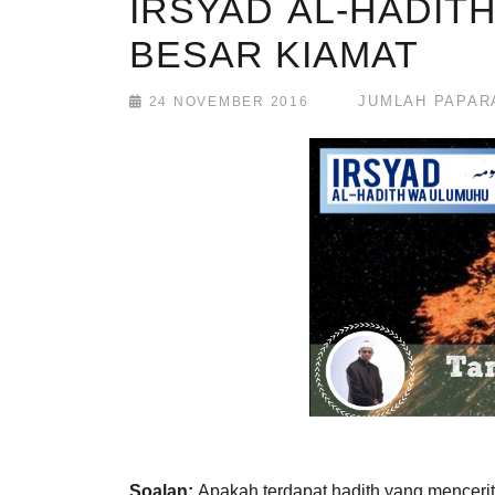
IRSYAD AL-HADITH
BESAR KIAMAT
JUMLAH PAPARA
24 NOVEMBER 2016
Soalan:
Apakah terdapat hadith yang menceri