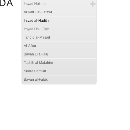
NDA
Irsyad Hukum
Al Kafi li al-Fatawi
Irsyad al-Hadith
Irsyad Usul Fiqh
Tahqiq al-Masail
Al-Afkar
Bayan Li al-Haj
Tashih al-Mafahim
Suara Pemikir
Bayan al-Falak