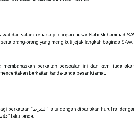
 selawat dan salam kepada junjungan besar Nabi Muhammad SAW
erta orang-orang yang mengikuti jejak langkah baginda SAW.
ba membahaskan berkaitan persoalan ini dan kami juga aka
menceritakan berkaitan tanda-tanda besar Kiamat.
atas. Ashrath ini membawa maksud ‘alamah “علامة” iaitu tanda.