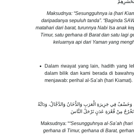
مَحْشَرِهِمْ
Maksudnya: “Sesungguhnya ia (hari Kiam
daripadanya sepuluh tanda”. “Baginda SAW m
matahari dari barat, turunnya Nabi Isa anak ke
Timur, satu gerhana di Barat dan satu lagi g
keluarnya api dari Yaman yang meng
Dalam riwayat yang lain, hadith yang 
dalam bilik dan kami berada di bawah
menjawab: perihal al-Sa’ah (hari Kiamat)
خَسْفٌ فِي جَزِيرَةِ الْعَرَبِ وَالدُّخَانُ وَالدَّجَّالُ، وَدَابَّةُ
Maksudnya: “
“Sesungguhnya al-Sa’ah (hari K
gerhana di Timur, gerhana di Barat, gerhan