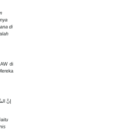
m
tnya
hana di
dalah
SAW di
Mereka
إنَّ السّ
aitu
nis