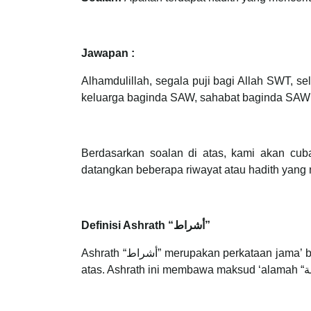
Jawapan :
Alhamdulillah, segala puji bagi Allah SWT,
keluarga baginda SAW, sahabat baginda SAW s
Berdasarkan soalan di atas, kami akan cu
datangkan beberapa riwayat atau hadith yang 
Definisi Ashrath “أشراط”
Ashrath “أشراط” merupakan perkataan jama’ bagi perkataan “الشرَط” iaitu dengan dibariskan huruf ra’ dengan baris