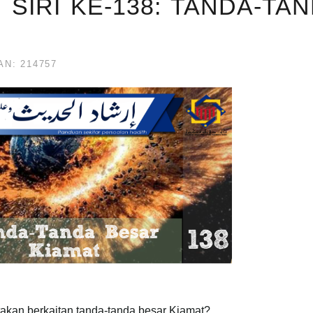
 SIRI KE-138: TANDA-TA
N: 214757
takan berkaitan tanda-tanda besar Kiamat?