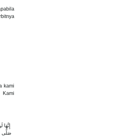
pabila
rbitnya
a kami
: Kami
إِنَّهَا
صَلَّى ال