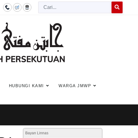
Cari
Type 2 or more c
HUBUNGI KAMI
WARGA JMWP
Bayan Linnas