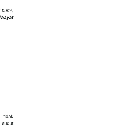
 bumi,
iwayat
 tidak
i sudut