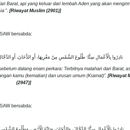
 dari Barat, api yang keluar dari lembah Aden yang akan mengiri
ia
”.
[Riwayat Muslim (2901)]
 SAW bersabda:
بَادِرُوا بِالْأَعْمَالِ سِتًّا: طُلُوعَ الشَّمْسِ مِنْ مَغْرِبِهَا، أَوِ الدُّخَانَ، أَوِ الدَّجَّالَ، أَ
belum datang enam perkara: Terbitnya matahari dari Barat, a
alangan kamu (kematian) dan urusan umum (Kiamat)”.
[Riwayat 
(2947)]
 SAW bersabda:
بَادِرُوا بِالْأَعْمَالِ سِتًّا: الدَّجَّالَ، وَالدُّخَانَ، وَدَابَّةَ الْأَرْضِ، وَطُلُوعَ الشَّمْسِ م