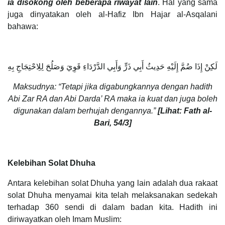
ia disokong oleh beberapa riwayat lain
. Hal yang sama
juga dinyatakan oleh al-Hafiz Ibn Hajar al-Asqalani
bahawa:
لَكِنْ إِذَا ضُمَّ إِلَيْهِ حَدِيثُ أَبِي ذَرٍّ وَأَبِي الدَّرْدَاءِ قَوِيَ وَصَلُحَ لِلِاحْتِجَاجِ بِهِ
Maksudnya: “Tetapi jika digabungkannya dengan hadith
Abi Zar RA dan Abi Darda’ RA maka ia kuat dan juga boleh
digunakan dalam berhujah dengannya.”
[Lihat: Fath al-
Bari, 54/3]
Kelebihan Solat Dhuha
Antara kelebihan solat Dhuha yang lain adalah dua rakaat
solat Dhuha menyamai kita telah melaksanakan sedekah
terhadap 360 sendi di dalam badan kita. Hadith ini
diriwayatkan oleh Imam Muslim: