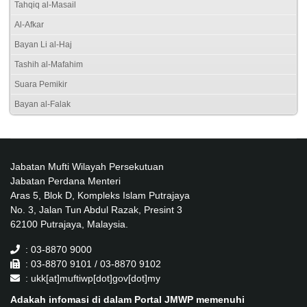
Tahqiq al-Masail
Al-Afkar
Bayan Li al-Haj
Tashih al-Mafahim
Suara Pemikir
Bayan al-Falak
Jabatan Mufti Wilayah Persekutuan
Jabatan Perdana Menteri
Aras 5, Blok D, Kompleks Islam Putrajaya
No. 3, Jalan Tun Abdul Razak, Presint 3
62100 Putrajaya, Malaysia.
: 03-8870 9000
: 03-8870 9101 / 03-8870 9102
: ukk[at]muftiwp[dot]gov[dot]my
Adakah infomasi di dalam Portal JMWP memenuhi