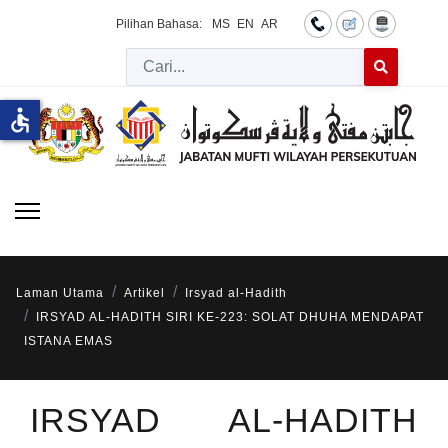
Pilihan Bahasa:
MS
EN
AR
Cari
Type 2 or more 
accessible
Laman Utama
Artikel
Irsyad al-Hadith
IRSYAD AL-HADITH SIRI KE-223: SOLAT DHUHA MENDAPAT
ISTANA EMAS
IRSYAD AL-HADITH