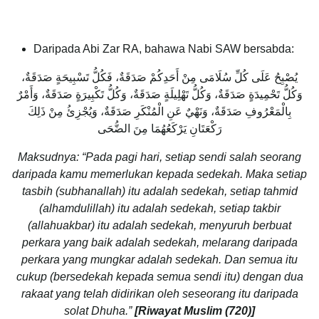
Daripada Abi Zar RA, bahawa Nabi SAW bersabda:
يُصْبِحُ عَلَى كُلِّ سُلَامَى مِنْ أَحَدِكُمْ صَدَقَةٌ، فَكُلُّ تَسْبِيحَةٍ صَدَقَةٌ،
وَكُلُّ تَحْمِيدَةٍ صَدَقَةٌ، وَكُلُّ تَهْلِيلَةٍ صَدَقَةٌ، وَكُلُّ تَكْبِيرَةٍ صَدَقَةٌ، وَأَمْرٌ
بِالْمَعْرُوفِ صَدَقَةٌ، وَنَهْيٌ عَنِ الْمُنْكَرِ صَدَقَةٌ، وَيُجْزِئُ مِنْ ذَلِكَ
رَكْعَتَانِ يَرْكَعُهُمَا مِنَ الضُّحَى
Maksudnya: “Pada pagi hari, setiap sendi salah seorang
daripada kamu memerlukan kepada sedekah. Maka setiap
tasbih (subhanallah) itu adalah sedekah, setiap tahmid
(alhamdulillah) itu adalah sedekah, setiap takbir
(allahuakbar) itu adalah sedekah, menyuruh berbuat
perkara yang baik adalah sedekah, melarang daripada
perkara yang mungkar adalah sedekah. Dan semua itu
cukup (bersedekah kepada semua sendi itu) dengan dua
rakaat yang telah didirikan oleh seseorang itu daripada
solat Dhuha.”
[Riwayat Muslim (720)]