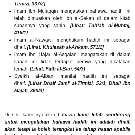
Tirmizi,
337
/2]
Imam Ibn Mulaqqin mengatakan bahawa hadith ini
telah dimuatkan oleh Ibn al-Sakan di dalam kitab
sunannya yang sahih.
[Lihat: Tuhfah al-Muhtaj,
416/1]
Imam al-Nawawi menghukum hadith ini sebagai
dhaif.
[Lihat: Khulasah al-Ahkam, 571/1]
Imam Ibn Hajar al-Asqalani mengatakan di dalam
sanad ini tidak terdapat perawi yang dikatakan
lemah.
[Lihat: Fath al-Bari, 54/3]
Syeikh al-Albani menilai hadith ini sebagai
dhaif.
[Lihat Dhaif Jami’ al-Tirmizi, 52/1, Dhaif Ibn
Majah, 380/3]
Di sini kami nyatakan bahawa
kami lebih cenderung
untuk mengatakan bahawa hadith ini adalah dhaif,
akan tetapi ia boleh terangkat ke tahap hasan apabila