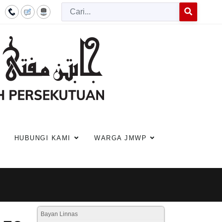
Cari
Type 2 or more c
HUBUNGI KAMI
WARGA JMWP
Bayan Linnas