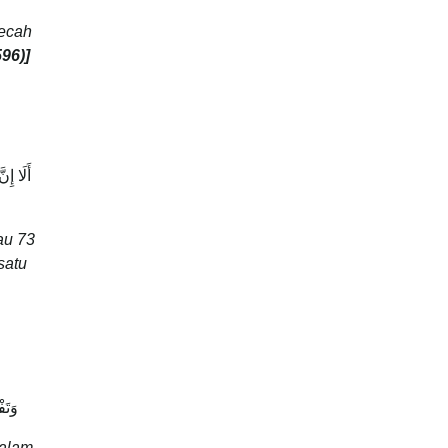
pecah
96)]
أَلَا إِ
au 73
satu
وَتَف
dalam