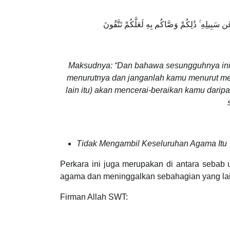
ن سَبِيلِهِ ۚ ذَٰلِكُمْ وَصَّاكُم بِهِ لَعَلَّكُمْ تَتَّقُونَ
Maksudnya: “Dan bahawa sesungguhnya inil
menurutnya dan janganlah kamu menurut menur
lain itu) akan mencerai-beraikan kamu darip
Tidak Mengambil Keseluruhan Agama Itu
Perkara ini juga merupakan di antara sebab
agama dan meninggalkan sebahagian yang lain
Firman Allah SWT: