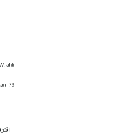
, ahli
tan 73
افْتَرَق