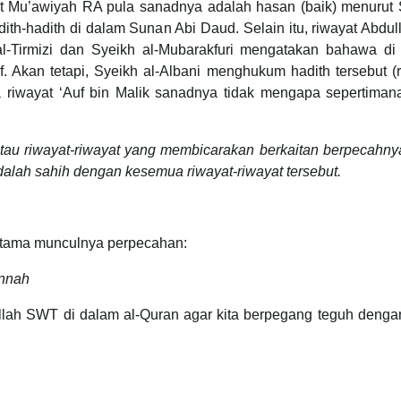
yat Mu’awiyah RA pula sanadnya adalah hasan (baik) menurut 
dith-hadith di dalam Sunan Abi Daud. Selain itu, riwayat Abdul
al-Tirmizi dan Syeikh al-Mubarakfuri mengatakan bahawa di
. Akan tetapi, Syeikh al-Albani menghukum hadith tersebut (
 riwayat ‘Auf bin Malik sanadnya tidak mengapa sepertiman
atau riwayat-riwayat yang membicarakan berkaitan berpecahny
ah sahih dengan kesemua riwayat-riwayat tersebut.
 utama munculnya perpecahan:
unnah
Allah SWT di dalam al-Quran agar kita berpegang teguh denga