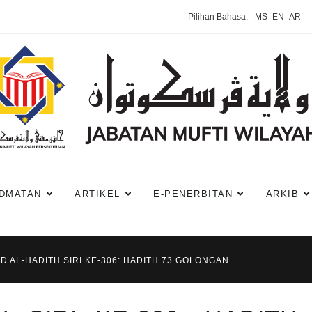
Pilihan Bahasa:
MS
EN
AR
DMATAN
ARTIKEL
E-PENERBITAN
ARKIB
D AL-HADITH SIRI KE-306: HADITH 73 GOLONGAN