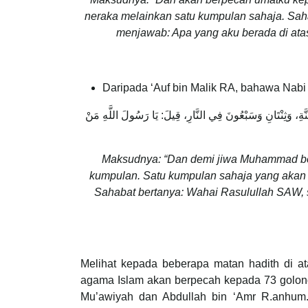
neraka melainkan satu kumpulan sahaja. Sa
menjawab: Apa yang aku berada di ata
Daripada ‘Auf bin Malik RA, bahawa Nab
نَّةِ، وَثِنْتَانِ وَسَبْعُونَ فِي النَّارِ، قِيلَ: يَا رَسُولَ اللَّهِ مَنْ
Maksudnya: “Dan demi jiwa Muhammad be
kumpulan. Satu kumpulan sahaja yang akan 
Sahabat bertanya: Wahai Rasulullah SAW,
Melihat kepada beberapa matan hadith di at
agama Islam akan berpecah kepada 73 golonga
Mu’awiyah dan Abdullah bin ‘Amr R.anhum. 