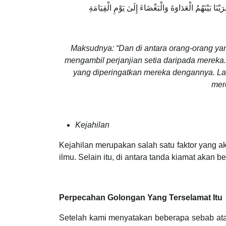
ْنَا بَيْنَهُمُ الْعَدَاوَةَ وَالْبَغْضَاءَ إِلَىٰ يَوْمِ الْقِيَامَةِ
Maksudnya: “Dan di antara orang-orang yan
mengambil perjanjian setia daripada merek
yang diperingatkan mereka dengannya. La
mer
Kejahilan
Kejahilan merupakan salah satu faktor yang a
ilmu. Selain itu, di antara tanda kiamat akan 
Perpecahan Golongan Yang Terselamat Itu
Setelah kami menyatakan beberapa sebab atau