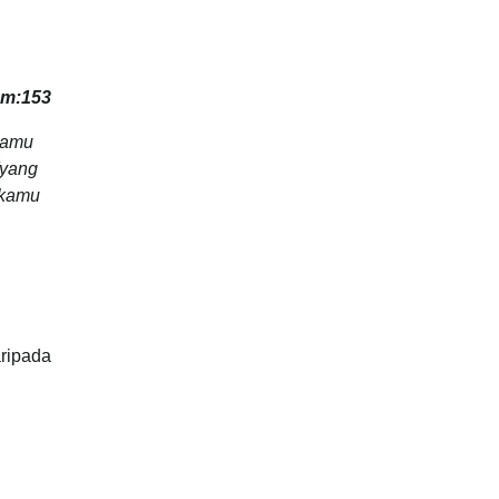
am:153
kamu
(yang
 kamu
ripada