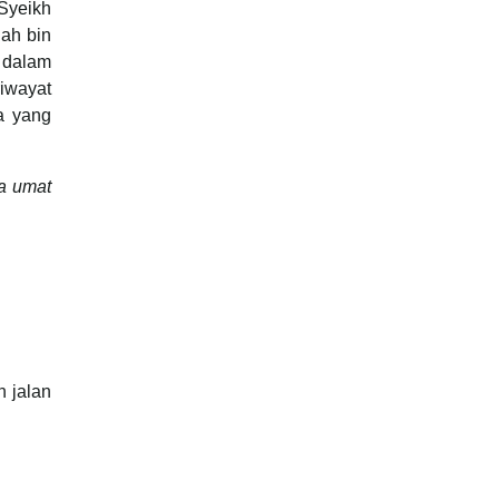
Syeikh
lah bin
 dalam
riwayat
a yang
a umat
n jalan