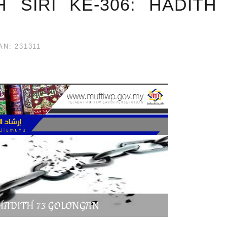
H SIRI KE-306: HADITH
N: 231311