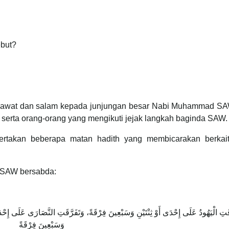
ebut?
 selawat dan salam kepada junjungan besar Nabi Muhammad SAW
erta orang-orang yang mengikuti jejak langkah baginda SAW.
 sertakan beberapa matan hadith yang membicarakan berkai
 SAW bersabda:
َتِ الْيَهُودُ عَلَى إِحْدَى أَوْ ثِنْتَيْنِ وَسَبْعِينَ فِرْقَةً، وَتَفَرَّقَتِ النَّصَارَى عَلَى إِحْدَى
وَسَبْعِينَ فِرْقَةً