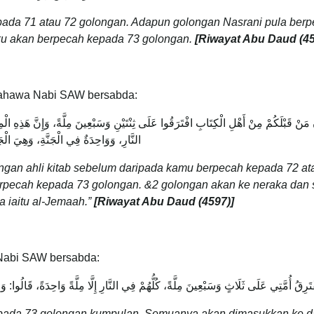
ada 71 atau 72 golongan. Adapun golongan Nasrani pula ber
ku akan berpecah kepada 73 golongan.
[Riwayat Abu Daud (
45
bahawa Nabi SAW bersabda:
نَّ مَنْ قَبْلَكُمْ مِنْ أَهْلِ الْكِتَابِ افْتَرَقُوا عَلَى ثِنْتَيْنِ وَسَبْعِينَ مِلَّةً، وَإِنَّ هَذِهِ 
النَّارِ، وَوَاحِدَةٌ فِي الْجَنَّةِ، وَهِيَ الْج
gan ahli kitab sebelum daripada kamu berpecah kepada 72 at
erpecah kepada 73 golongan. &2 golongan akan ke neraka dan 
a iaitu al-Jemaah.”
[Riwayat Abu Daud (4597)]
 Nabi SAW bersabda:
ْتَرِقُ أُمَّتِي عَلَى ثَلَاثٍ وَسَبْعِينَ مِلَّةً، كُلُّهُمْ فِي النَّارِ إِلَّا مِلَّةً وَاحِدَةً، قَالُوا
pada 73 golongan kumpulan. Semuanya akan dimasukkan ke 