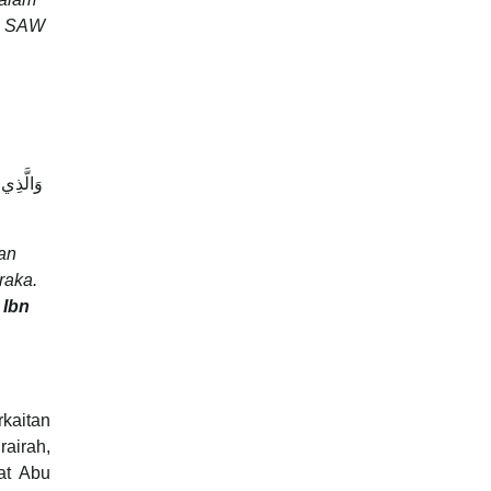
bi SAW
وَالَّذِي 
an
raka.
 Ibn
kaitan
rairah,
at Abu