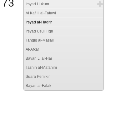
 73
Irsyad Hukum
Al Kafi li al-Fatawi
Irsyad al-Hadith
Irsyad Usul Fiqh
Tahqiq al-Masail
Al-Afkar
Bayan Li al-Haj
Tashih al-Mafahim
Suara Pemikir
Bayan al-Falak