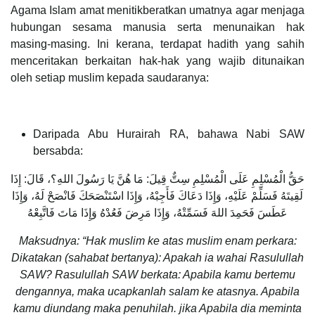
Agama Islam amat menitikberatkan umatnya agar menjaga
hubungan sesama manusia serta menunaikan hak
masing-masing. Ini kerana, terdapat hadith yang sahih
menceritakan berkaitan hak-hak yang wajib ditunaikan
oleh setiap muslim kepada saudaranya:
Daripada Abu Hurairah RA, bahawa Nabi SAW
bersabda:
حَقُّ الْمُسْلِمِ عَلَى الْمُسْلِمِ سِتٌّ قِيلَ: مَا هُنَّ يَا رَسُولَ اللهِ؟، قَالَ: إِذَا
لَقِيتَهُ فَسَلِّمْ عَلَيْهِ، وَإِذَا دَعَاكَ فَأَجِبْهُ، وَإِذَا اسْتَنْصَحَكَ فَانْصَحْ لَهُ، وَإِذَا
عَطَسَ فَحَمِدَ اللهَ فَسَمِّتْهُ، وَإِذَا مَرِضَ فَعُدْهُ وَإِذَا مَاتَ فَاتَّبِعْهُ
Maksudnya: “Hak muslim ke atas muslim enam perkara:
Dikatakan (sahabat bertanya): Apakah ia wahai Rasulullah
SAW? Rasulullah SAW berkata: Apabila kamu bertemu
dengannya, maka ucapkanlah salam ke atasnya. Apabila
kamu diundang maka penuhilah. jika Apabila dia meminta