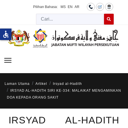
Pilihan Bahasa:
MS
EN
AR
Cari
Type 2 or more 
accessible
Laman Utama
Artikel
Irsyad al-Hadith
IRSYAD AL-HADITH SIRI KE-334: MALAIKAT MENGAMINKAN
DOA KEPADA ORANG SAKIT
IRSYAD AL-HADITH