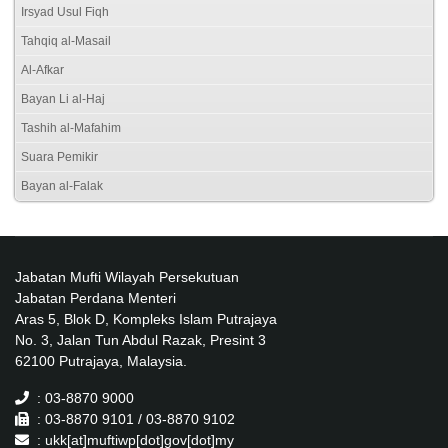
Irsyad Usul Fiqh
Tahqiq al-Masail
Al-Afkar
Bayan Li al-Haj
Tashih al-Mafahim
Suara Pemikir
Bayan al-Falak
Jabatan Mufti Wilayah Persekutuan
Jabatan Perdana Menteri
Aras 5, Blok D, Kompleks Islam Putrajaya
No. 3, Jalan Tun Abdul Razak, Presint 3
62100 Putrajaya, Malaysia.
: 03-8870 9000
: 03-8870 9101 / 03-8870 9102
: ukk[at]muftiwp[dot]gov[dot]my