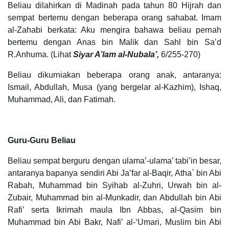
Beliau dilahirkan di Madinah pada tahun 80 Hijrah dan
sempat bertemu dengan beberapa orang sahabat. Imam
al-Zahabi berkata: Aku mengira bahawa beliau pernah
bertemu dengan Anas bin Malik dan Sahl bin Sa’d
R.Anhuma. (Lihat
Siyar A’lam al-Nubala’,
6/255-270)
Beliau dikurniakan beberapa orang anak, antaranya:
Ismail, Abdullah, Musa (yang bergelar al-Kazhim), Ishaq,
Muhammad, Ali, dan Fatimah.
Guru-Guru Beliau
Beliau sempat berguru dengan ulama’-ulama’ tabi’in besar,
antaranya bapanya sendiri Abi Ja’far al-Baqir, Atha` bin Abi
Rabah, Muhammad bin Syihab al-Zuhri, Urwah bin al-
Zubair, Muhammad bin al-Munkadir, dan Abdullah bin Abi
Rafi’ serta Ikrimah maula Ibn Abbas, al-Qasim bin
Muhammad bin Abi Bakr, Nafi’ al-‘Umari, Muslim bin Abi