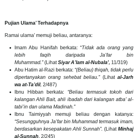
Pujian Ulama’ Terhadapnya
Ramai ulama’ memuji beliau, antaranya:
Imam Abu Hanifah berkata: “
Tidak ada orang yang
lebih faqih daripada Ja’far bin
Muhammad.”
(Lihat
Siyar A'lam al-Nubala',
11/319)
Abu Hatim al-Razi berkata:
“(Beliau) thiqah, tidak perlu
dipertanyakan orang sehebat beliau.”
(Lihat
al-Jarh
wa at-Ta’dil
,
2/487)
Ibnu Hibban berkata:
“Beliau termasuk tokoh dari
kalangan Ahli Bait, ahli ibadah dari kalangan atba’ al-
tabi’in dan ulama Madinah.”
Ibnu Taimiyyah memuji beliau dengan katanya:
“Sesungguhnya Ja’far bin Muhammad termasuk imam,
berdasarkan kesepakatan Ahli Sunnah”.
(Lihat
Minhaj
al-Sunnah
, 2/245)