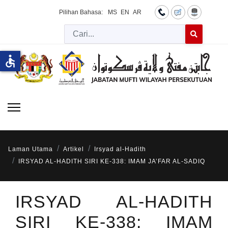
Pilihan Bahasa:
MS
EN
AR
Cari
Type 2 or more 
accessible
Laman Utama
Artikel
Irsyad al-Hadith
IRSYAD AL-HADITH SIRI KE-338: IMAM JA’FAR AL-SADIQ
IRSYAD AL-HADITH
SIRI KE-338: IMAM