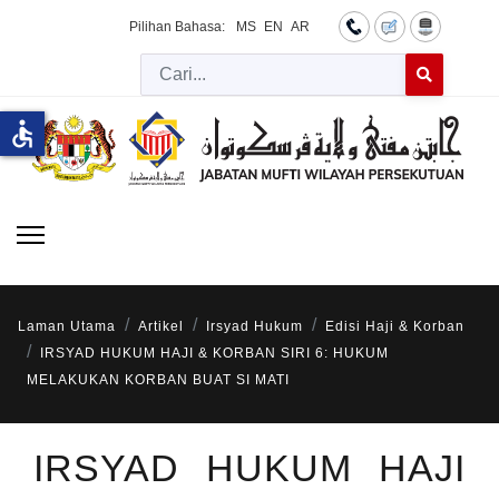
Pilihan Bahasa:
MS
EN
AR
Cari
Type 2 or more 
accessible
Laman Utama
Artikel
Irsyad Hukum
Edisi Haji & Korban
IRSYAD HUKUM HAJI & KORBAN SIRI 6: HUKUM
MELAKUKAN KORBAN BUAT SI MATI
IRSYAD HUKUM HAJI