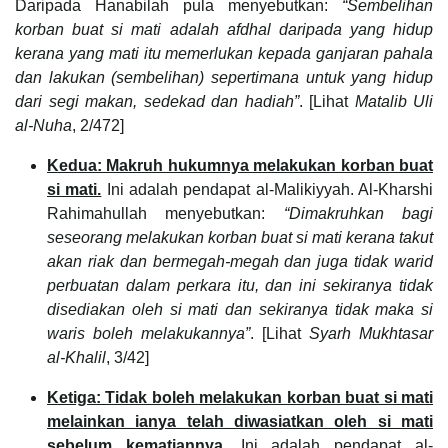
Daripada Hanabilah pula menyebutkan:
“Sembelihan
korban buat si mati adalah afdhal daripada yang hidup
kerana yang mati itu memerlukan kepada ganjaran pahala
dan lakukan (sembelihan) sepertimana untuk yang hidup
dari segi makan, sedekad dan hadiah”
. [Lihat
Matalib Uli
al-Nuha
, 2/472]
Kedua: Makruh hukumnya melakukan korban buat
si mati.
Ini adalah pendapat al-Malikiyyah. Al-Kharshi
Rahimahullah menyebutkan:
“Dimakruhkan bagi
seseorang melakukan korban buat si mati kerana takut
akan riak dan bermegah-megah dan juga tidak warid
perbuatan dalam perkara itu, dan ini sekiranya tidak
disediakan oleh si mati dan sekiranya tidak maka si
waris boleh melakukannya”
. [Lihat
Syarh Mukhtasar
al-Khalil
, 3/42]
Ketiga: Tidak boleh melakukan korban buat si mati
melainkan ianya telah diwasiatkan oleh si mati
sebelum kematiannya.
Ini adalah pendapat al-