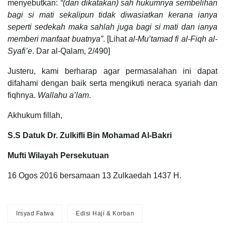
menyebutkan:
“(dan dikatakan) sah hukumnya sembelihan
bagi si mati sekalipun tidak diwasiatkan kerana ianya
seperti sedekah maka sahlah juga bagi si mati dan ianya
memberi manfaat buatnya”
. [Lihat
al-Mu’tamad fi al-Fiqh al-
Syafi’e
. Dar al-Qalam, 2/490]
Justeru, kami berharap agar permasalahan ini dapat
difahami dengan baik serta mengikuti neraca syariah dan
fiqhnya.
Wallahu a’lam
.
Akhukum fillah,
S.S Datuk Dr. Zulkifli Bin Mohamad Al-Bakri
Mufti Wilayah Persekutuan
16 Ogos 2016 bersamaan 13 Zulkaedah 1437 H.
Irsyad Fatwa
Edisi Haji & Korban