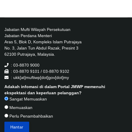
Jabatan Mufti Wilayah Persekutuan
Jabatan Perdana Menteri
Aras 5, Blok D, Kompleks Islam Putrajaya
No. 3, Jalan Tun Abdul Razak, Presint 3
62100 Putrajaya, Malaysia.
: 03-8870 9000
: 03-8870 9101 / 03-8870 9102
: ukk[at]muftiwp[dot]gov[dot]my
Adakah infomasi di dalam Portal JMWP memenuhi
ekspektasi dan keperluan pelanggan?
Sangat Memuaskan
Memuaskan
Perlu Penambahbaikan