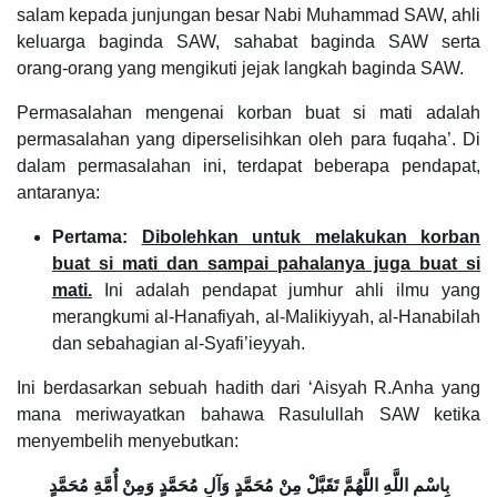
salam kepada junjungan besar Nabi Muhammad SAW, ahli
keluarga baginda SAW, sahabat baginda SAW serta
orang-orang yang mengikuti jejak langkah baginda SAW.
Permasalahan mengenai korban buat si mati adalah
permasalahan yang diperselisihkan oleh para fuqaha’. Di
dalam permasalahan ini, terdapat beberapa pendapat,
antaranya:
Pertama:
Dibolehkan untuk melakukan korban
buat si mati dan sampai pahalanya juga buat si
mati.
Ini adalah pendapat jumhur ahli ilmu yang
merangkumi al-Hanafiyah, al-Malikiyyah, al-Hanabilah
dan sebahagian al-Syafi’ieyyah.
Ini berdasarkan sebuah hadith dari ‘Aisyah R.Anha yang
mana meriwayatkan bahawa Rasulullah SAW ketika
menyembelih menyebutkan:
بِاسْمِ اللَّهِ اللَّهُمَّ تَقَبَّلْ مِنْ مُحَمَّدٍ وَآلِ مُحَمَّدٍ وَمِنْ أُمَّةِ مُحَمَّدٍ