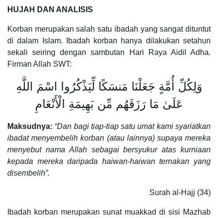
HUJAH DAN ANALISIS
Korban merupakan salah satu ibadah yang sangat dituntut
di dalam Islam. Ibadah korban hanya dilakukan setahun
sekali seiring dengan sambutan Hari Raya Aidil Adha.
Firman Allah SWT:
وَلِكُلِّ أُمَّةٍ جَعَلْنَا مَنسَكًا لِّيَذْكُرُوا اسْمَ اللَّهِ
عَلَىٰ مَا رَزَقَهُم مِّن بَهِيمَةِ الْأَنْعَامِ
Maksudnya:
“Dan bagi tiap-tiap satu umat kami syariatkan
ibadat menyembelih korban (atau lainnya) supaya mereka
menyebut nama Allah sebagai bersyukur atas kurniaan
kepada mereka daripada haiwan-haiwan ternakan yang
disembelih”.
Surah al-Hajj (34)
Ibadah korban merupakan sunat muakkad di sisi Mazhab