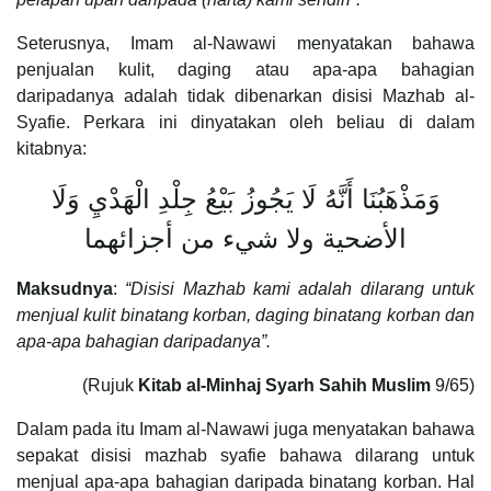
Seterusnya, Imam al-Nawawi menyatakan bahawa
penjualan kulit, daging atau apa-apa bahagian
daripadanya adalah tidak dibenarkan disisi Mazhab al-
Syafie. Perkara ini dinyatakan oleh beliau di dalam
kitabnya:
وَمَذْهَبُنَا أَنَّهُ لَا يَجُوزُ بَيْعُ جِلْدِ الْهَدْيِ وَلَا
الأضحية ولا شيء من أجزائهما
Maksudnya
:
“Disisi Mazhab kami adalah dilarang untuk
menjual kulit binatang korban, daging binatang korban dan
apa-apa bahagian daripadanya”.
(Rujuk
Kitab al-Minhaj Syarh Sahih Muslim
9/65)
Dalam pada itu Imam al-Nawawi juga menyatakan bahawa
sepakat disisi mazhab syafie bahawa dilarang untuk
menjual apa-apa bahagian daripada binatang korban. Hal