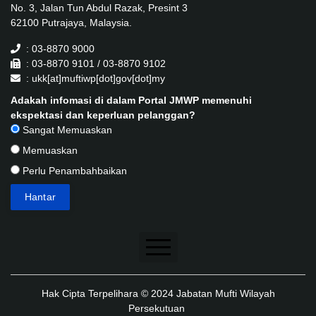
No. 3, Jalan Tun Abdul Razak, Presint 3
62100 Putrajaya, Malaysia.
: 03-8870 9000
: 03-8870 9101 / 03-8870 9102
: ukk[at]muftiwp[dot]gov[dot]my
Adakah infomasi di dalam Portal JMWP memenuhi
ekspektasi dan keperluan pelanggan?
Sangat Memuaskan
Memuaskan
Perlu Penambahbaikan
Penafian
Hak Cipta Terpelihara © 2024 Jabatan Mufti Wilayah
Dasar Keselamatan
Persekutuan