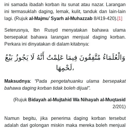
ini samada ibadah korban itu sunat atau nazar. Larangan
ini termasuklah daging, lemak, kulit, tanduk dan lain-lain
lagi. (Rujuk
al-Majmu’ Syarh al-Muhazzab
8/419-420).
[1]
Seterusnya, Ibn Rusyd menyatakan bahawa ulama
bersepakat bahawa larangan menjual daging korban.
Perkara ini dinyatakan di dalam kitabnya:
وَالْعُلَمَاءُ مُتَّفِقُونَ فِيمَا عَلِمْتُ أَنَّهُ لَا يَجُوزُ ‌بَيْعُ
لَحْمِهَا،
Maksudnya
:
“Pada pengetahuanku ulama bersepakat
bahawa daging korban tidak boleh dijual”.
(Rujuk
Bidayah al-Mujtahid Wa Nihayah al-Muqtasid
2/201)
Namun begitu, jika penerima daging korban tersebut
adalah dari golongan miskin maka mereka boleh menjual