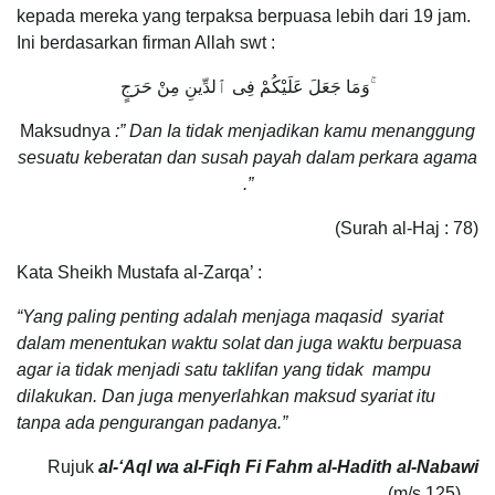
kepada mereka yang terpaksa berpuasa lebih dari 19 jam.
Ini berdasarkan firman Allah swt :
وَمَا جَعَلَ عَلَيْكُمْ فِى ٱلدِّينِ مِنْ حَرَجٍ ۚ
Maksudnya
:” Dan Ia tidak menjadikan kamu menanggung
sesuatu keberatan dan susah payah dalam perkara agama
.”
(Surah al-Haj : 78)
Kata Sheikh Mustafa al-Zarqa’ :
“Yang paling penting adalah menjaga maqasid syariat
dalam menentukan waktu solat dan juga waktu berpuasa
agar ia tidak menjadi satu taklifan yang tidak mampu
dilakukan. Dan juga menyerlahkan maksud syariat itu
tanpa ada pengurangan padanya.”
Rujuk
al-‘Aql wa al-Fiqh Fi Fahm al-Hadith al-Nabawi
(m/s 125)