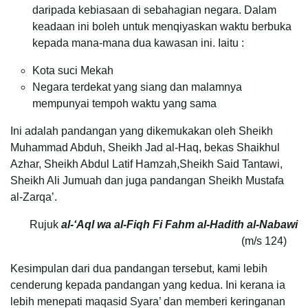
daripada kebiasaan di sebahagian negara. Dalam
keadaan ini boleh untuk menqiyaskan waktu berbuka
kepada mana-mana dua kawasan ini. Iaitu :
Kota suci Mekah
Negara terdekat yang siang dan malamnya
mempunyai tempoh waktu yang sama
Ini adalah pandangan yang dikemukakan oleh Sheikh
Muhammad Abduh, Sheikh Jad al-Haq, bekas Shaikhul
Azhar, Sheikh Abdul Latif Hamzah,Sheikh Said Tantawi,
Sheikh Ali Jumuah dan juga pandangan Sheikh Mustafa
al-Zarqa’.
Rujuk
al-‘Aql wa al-Fiqh Fi Fahm al-Hadith al-Nabawi
(m/s 124)
Kesimpulan dari dua pandangan tersebut, kami lebih
cenderung kepada pandangan yang kedua. Ini kerana ia
lebih menepati maqasid Syara’ dan memberi keringanan