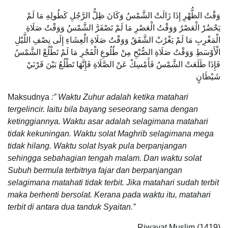
وَقْتُ الظُّهْرِ إِذَا زَالَتْ الشَّمْسُ وَكَانَ ظِلُّ الرَّجُلِ كَطُولِهِ مَا لَمْ
يَحْضُرْ الْعَصْرُ وَوَقْتُ الْعَصْرِ مَا لَمْ تَصْفَرَّ الشَّمْسُ وَوَقْتُ صَلَاةِ
الْمَغْرِبِ مَا لَمْ يَغْرُبْ الشَّفَقُ وَوَقْتُ صَلَاةِ الْعِشَاءِ إِلَى نِصْفِ اللَّيْلِ
الْأَوْسَطِ وَوَقْتُ صَلَاةِ الصُّبْحِ مِنْ طُلُوعِ الْفَجْرِ مَا لَمْ تَطْلُعْ الشَّمْسُ
فَإِذَا طَلَعَتْ الشَّمْسُ فَأَمْسِكْ عَنْ الصَّلَاةِ فَإِنَّهَا تَطْلُعُ بَيْنَ قَرْنَيْ
شَيْطَانٍ
Maksudnya
:” Waktu Zuhur adalah ketika matahari
tergelincir. Iaitu bila bayang seseorang sama dengan
ketinggiannya. Waktu asar adalah selagimana matahari
tidak kekuningan. Waktu solat Maghrib selagimana mega
tidak hilang. Waktu solat Isyak pula berpanjangan
sehingga sebahagian tengah malam. Dan waktu solat
Subuh bermula terbitnya fajar dan berpanjangan
selagimana matahati tidak terbit. Jika matahari sudah terbit
maka berhenti bersolat. Kerana pada waktu itu, matahari
terbit di antara dua tanduk Syaitan.”
Riwayat Muslim (1419)