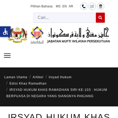
Pilihan Bahasa:
MS
EN
AR
Cari
Type 2 or more 
accessible
Laman Utama
Artikel
Irsyad Hukum
Edisi Khas Ramadhan
IRSYAD HUKUM KHAS RAMADHAN SIRI KE-103 : HUKUM
BERPUASA DI NEGARA YANG SIANGNYA PANJANG
IRSYAD HUKUM KHAS