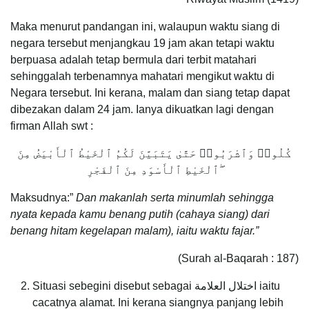
Maka menurut pandangan ini, walaupun waktu siang di
negara tersebut menjangkau 19 jam akan tetapi waktu
berpuasa adalah tetap bermula dari terbit matahari
sehinggalah terbenamnya mahatari mengikut waktu di
Negara tersebut. Ini kerana, malam dan siang tetap dapat
dibezakan dalam 24 jam. Ianya dikuatkan lagi dengan
firman Allah swt :
كُلُوا۟ وَٱشْرَبُوا۟ حَتَّىٰ يَتَبَيَّنَ لَكُمُ ٱلْخَيْطُ ٱلْأَبْيَضُ مِنَ
ٱلْخَيْطِ ٱلْأَسْوَدِ مِنَ ٱلْفَجْرِ ۖ
Maksudnya:”
Dan makanlah serta minumlah sehingga
nyata kepada kamu benang putih (cahaya siang) dari
benang hitam kegelapan malam), iaitu waktu fajar.”
(Surah al-Baqarah : 187)
Situasi sebegini disebut sebagai اختلال العلامة iaitu
cacatnya alamat. Ini kerana siangnya panjang lebih