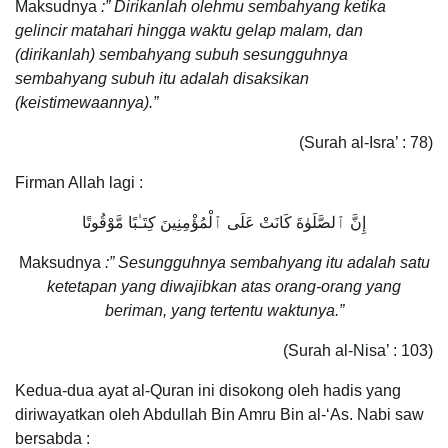
Maksudnya
:” Dirikanlah olehmu sembahyang ketika
gelincir matahari hingga waktu gelap malam, dan
(dirikanlah) sembahyang subuh sesungguhnya
sembahyang subuh itu adalah disaksikan
(keistimewaannya).”
(Surah al-Isra’ : 78)
Firman Allah lagi :
إِنَّ ٱلصَّلَوٰةَ كَانَتْ عَلَى ٱلْمُؤْمِنِينَ كِتَـٰبًا مَّوْقُوتًا
Maksudnya
:” Sesungguhnya sembahyang itu adalah satu
ketetapan yang diwajibkan atas orang-orang yang
beriman, yang tertentu waktunya.”
(Surah al-Nisa’ : 103)
Kedua-dua ayat al-Quran ini disokong oleh hadis yang
diriwayatkan oleh Abdullah Bin Amru Bin al-‘As. Nabi saw
bersabda :