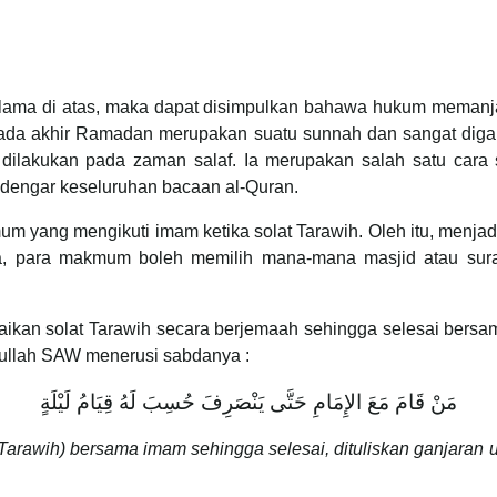
ama di atas, maka dapat disimpulkan bahawa hukum memanjan
ada akhir Ramadan merupakan suatu sunnah dan sangat dig
dilakukan pada zaman salaf. Ia merupakan salah satu cara 
dengar keseluruhan bacaan al-Quran.
um yang mengikuti imam ketika solat Tarawih. Oleh itu, menja
ga, para makmum boleh memilih mana-mana masjid atau sura
kan solat Tarawih secara berjemaah sehingga selesai ber
lullah SAW menerusi sabdanya :
مَنْ قَامَ مَعَ الإِمَامِ حَتَّى يَنْصَرِفَ حُسِبَ لَهُ قِيَامُ لَيْلَةٍ
(Tarawih) bersama imam sehingga selesai, dituliskan ganjaran