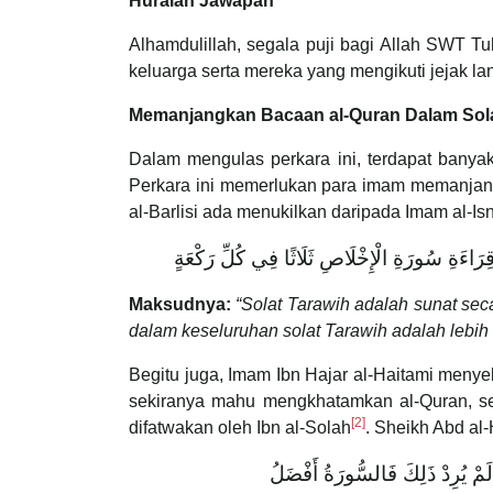
Huraian Jawapan
Alhamdulillah, segala puji bagi Allah SWT 
keluarga serta mereka yang mengikuti jejak l
Memanjangkan Bacaan al-Quran Dalam Sola
Dalam mengulas perkara ini, terdapat banya
Perkara ini memerlukan para imam memanjan
al-Barlisi ada menukilkan daripada Imam al-I
قِرَاءَةِ سُورَةِ الْإِخْلَاصِ ثَلَاثًا فِي كُلِّ رَكْعَةٍ
Maksudnya:
“Solat Tarawih adalah sunat se
dalam keseluruhan solat Tarawih adalah lebih a
Begitu juga, Imam Ibn Hajar al-Haitami meny
sekiranya mahu mengkhatamkan al-Quran, se
[2]
difatwakan oleh Ibn al-Solah
. Sheikh Abd al
لَمْ يُرِدْ ذَلِكَ فَالسُّورَةُ أَفْضَلُ