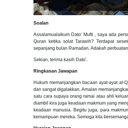
Soalan
Assalamualaikum Dato’ Mufti , saya ada per
Quran ketika solat Tarawih? Terdapat ses
sepanjang bulan Ramadan. Adakah perbuatan 
Sekian, terima kasih Dato’.
Ringkasan Jawapan
Hukum memanjangkan bacaan ayat-ayat al-Qu
dan sangat digalakkan. Amalan memanjangkan
satu cara supaya orang ramai atau ahli kel
diambil kira juga keadaan makmum yang mengik
keadaan manusia. Begitu juga, para makmum
kemampuan mereka. Semoga kita bersemangat