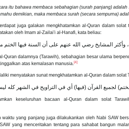
erkara itu bahawa membaca sebahagian (surah panjang) adalah
k mahu demikian, maka membaca surah (secara sempurna) adala
 terdapat juga galakan mengkhatamkan al-Quran dalam sola
akan oleh Imam al-Zailai'i al-Hanafi, kata beliau:
 ، وأكثر المشايخ رضي الله عنهم على أن السنة فيها الختم م
al-Quran dalamnya (Tarawih), sebahagian besar ulama berpe
[4]
ditinggalkan atas kemalasan manusia.
aliki menyatakan sunat mengkhatamkan al-Quran dalam solat T
لختم) ‌لجميع ‌القرآن (‌فيها) ‌أي ‌في ‌التراويح ‌في ‌الشهر ‌كله ‌ل
kan keseluruhan bacaan al-Quran dalam solat Tarawi
h waktu yang panjang juga dilakukankan oleh Nabi SAW bersa
 SAW yang menceritakan tentang para sahabat bangun mal