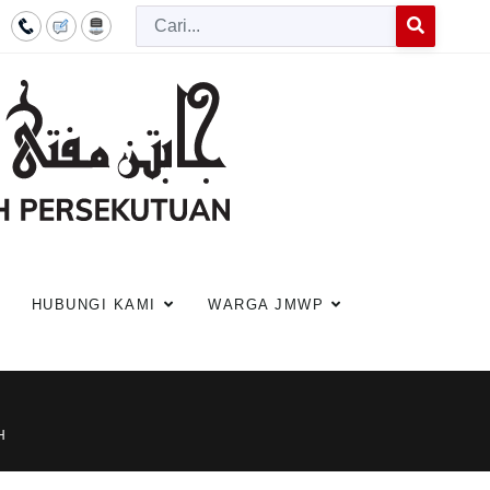
Cari
Type 2 or more c
HUBUNGI KAMI
WARGA JMWP
H