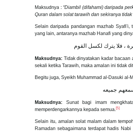
Maksudnya :
“Diambil (difahami) daripada p
Quran dalam solat tarawih dan sekiranya tida
Selain daripada pandangan mazhab Syafi'i,
yang lain, antaranya mazhab Hanafi yang dinyat
رة ، فلا يترك لكسل القوم
Maksudnya:
Tidak dinyatakan kadar bacaan 
sekali ketika Tarawih, maka amalan ini tidak 
Begitu juga, Syeikh Muhammad al-Dasuki al-M
‌يسمعهم ‌جميعه
Maksudnya:
Sunat bagi imam mengkhatam
[5]
memperdengarkannya kepada semua.
Selain itu, amalan solat malam dalam tempo
Ramadan sebagaimana terdapat hadis Nabi