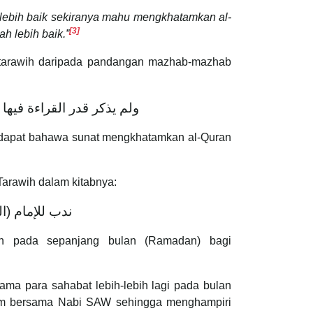
 lebih baik sekiranya mahu mengkhatamkan al-
[3]
h lebih baik.”
t tarawih daripada pandangan mazhab-mazhab
ولم يذكر قدر القراءة فيها
ndapat bahawa sunat mengkhatamkan al-Quran
arawih dalam kitabnya:
ندب ‌للإمام (‌ا
h pada sepanjang bulan (Ramadan) bagi
ma para sahabat lebih-lebih lagi pada bulan
am bersama Nabi SAW sehingga menghampiri