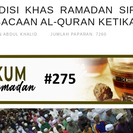
DISI KHAS RAMADAN SIR
ACAAN AL-QURAN KETIK
N ABDUL KHALID
JUMLAH PAPARAN: 7260