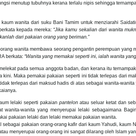
rfungsi menutup tubuhnya kerana terlalu nipis sehingga ternam
wanita dari suku Bani Tamim untuk menziarahi Saidatina
 berkata kepada mereka:
“Jika kamu sekalian dari wanita muk
kanlah dari pakaian orang yang beriman.”
ang wanita membawa seorang pengantin perempuan yang mema
RA berkata:
“Wanita yang memakai seperti ini, ialah wanita yang
ga melekat pada semua anggota badan, dan kerana itu ternampa
a kini. Maka pemakai pakaian seperti ini tidak terlepas dari m
tidak terlepas dari maksud hadis di atas sebagai wanita-wanita
aianya.
aum lelaki seperti pakaian
pantelon
atau seluar ketat dan se
 wanita-wanita yang menyerupai lelaki sebagaimana Bagin
i pakaian lelaki dan lelaki memakai pakaian wanita.
l sebagai pakaian orang-orang kafir dari kaum Yahudi, kaum
tau menyerupai orang-orang ini sangat dilarang oleh Islam yan