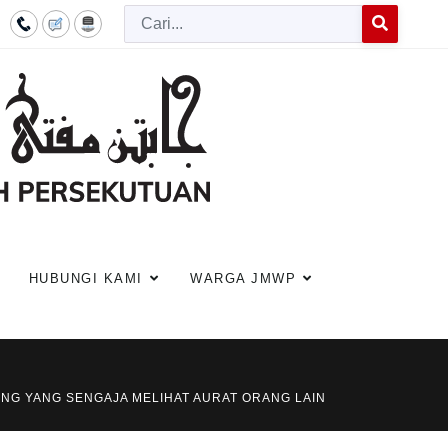
Cari
Type 2 or more c
HUBUNGI KAMI
WARGA JMWP
NG YANG SENGAJA MELIHAT AURAT ORANG LAIN