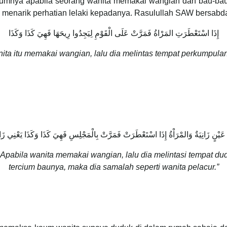
ya apabila seorang wanita memakai wangian dan bau-bau
menarik perhatian lelaki kepadanya. Rasulullah SAW bersabd
إِذَا اسْتَعْطَرَتِ المَرْاةُ فَمَرَّتْ عَلَى الْقَوْمِ لِيَجِدُوا رِيحَهَا فَهِيَ كَذَا وَكَذَا
ta itu memakai wangian, lalu dia melintas tempat perkumpulan (
 عَيْنٍ زَانِيَةٌ وَالمْرَاْةُ إِذَا اسْتَعْطَرَتْ فَمَرَّتْ بِالْمَجْلِسِ فَهِيَ كَذَا وَكَذَا يَعْنِي زَانِ
 Apabila wanita memakai wangian, lalu dia melintasi tempat d
tercium baunya, maka dia samalah seperti wanita pelacur.”