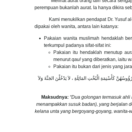
Melihat aurat orang lain secara sengaja h
perempuan bukanlah aurat. Ia hanya dikira seb
Kami menukilkan pendapat Dr. Yusuf al-
dipakai oleh wanita, antara lain katanya:
Pakaian wanita muslimah hendaklah ber
terkumpul padanya sifat-sifat ini:
Pakaian itu hendaklah menutup aur
menurut
qaul
yang diberatkan, iaitu 
Pakaian itu bukan dari jenis yang 
سُهُنَّ كَأَسْنِمَةِ الْبُخْتِ المَائِلَةِ ، لاَ يَدْخُلْنَ الجَنَّةَ وَلاَ
Maksudnya:
“Dua golongan termasuk ahli 
menampakkan susuk badan), yang berjalan de
kelana unta yang bergoyang-goyang, wanita-wa