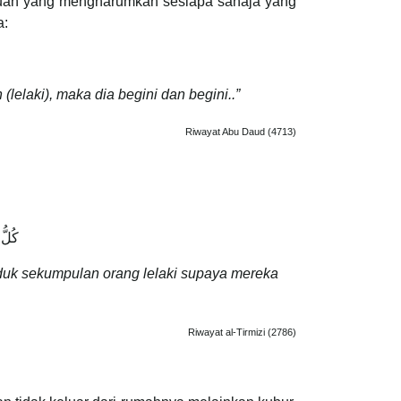
an yang mengharumkan sesiapa sahaja yang
a:
lelaki), maka dia begini dan begini..”
Riwayat Abu Daud (4713)
كُلُّ
uduk sekumpulan orang lelaki supaya mereka
Riwayat al-Tirmizi (2786)