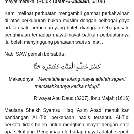
mayat mereka. (Rujuk
Tafsir Al-Jalalain
, 5/108)
Kami melihat perbuatan mengambil gambar perkahwinan
di atas perkuburan bukan muslim dengan pelbagai gaya
adalah satu perbuatan yang boleh dianggap sebagai satu
penghinaan terhadap mayat-mayat bahkan perbuatannya
itu boleh menyinggung perasaan waris si mati.
Nabi SAW pernah bersabda :
كَسْرُ عَظْمِ الْمَيِّتِ كَكَسْرِهِ حَيًّا
Maksudnya : “
Mematahkan tulang mayat adalah seperti
mematahkannya ketika hidup
.”
Riwayat Abu Daud (3207), Ibnu Majah (1616)
Maulana Sheikh Syamsul Haq ‘Azim Abadi menukilkan
pandangan AL-Tibi berkenaan hadis tersebut. Al-Tibi
berkata tidak boleh untuk menghina mayat dengan cara
apa sekalipun. Penghinaan terhadap mayat adalah seperti