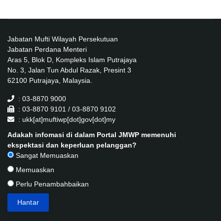
Jabatan Mufti Wilayah Persekutuan
Jabatan Perdana Menteri
Aras 5, Blok D, Kompleks Islam Putrajaya
No. 3, Jalan Tun Abdul Razak, Presint 3
62100 Putrajaya, Malaysia.
: 03-8870 9000
: 03-8870 9101 / 03-8870 9102
: ukk[at]muftiwp[dot]gov[dot]my
Adakah infomasi di dalam Portal JMWP memenuhi
ekspektasi dan keperluan pelanggan?
Sangat Memuaskan
Memuaskan
Perlu Penambahbaikan