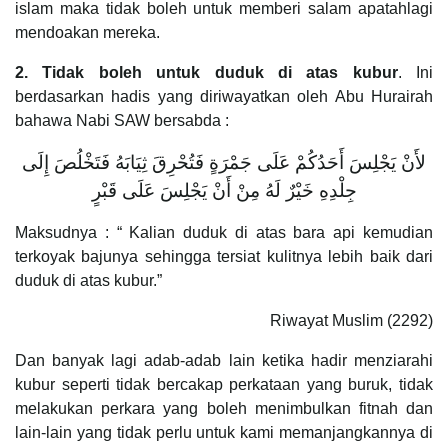
islam maka tidak boleh untuk memberi salam apatahlagi
mendoakan mereka.
2. Tidak boleh untuk duduk di atas kubur
. Ini
berdasarkan hadis yang diriwayatkan oleh Abu Hurairah
bahawa Nabi SAW bersabda :
لأَنْ يَجْلِسَ أَحَدُكُمْ عَلَى جَمْرَةٍ فَتُحْرِقَ ثِيَابَهُ فَتَخْلُصَ إِلَى
جِلْدِهِ خَيْرٌ لَهُ مِنْ أَنْ يَجْلِسَ عَلَى قَبْرٍ
Maksudnya : “ Kalian duduk di atas bara api kemudian
terkoyak bajunya sehingga tersiat kulitnya lebih baik dari
duduk di atas kubur.”
Riwayat Muslim (2292)
Dan banyak lagi adab-adab lain ketika hadir menziarahi
kubur seperti tidak bercakap perkataan yang buruk, tidak
melakukan perkara yang boleh menimbulkan fitnah dan
lain-lain yang tidak perlu untuk kami memanjangkannya di