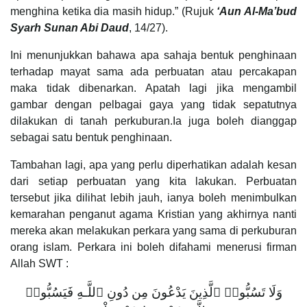
menghina ketika dia masih hidup.” (Rujuk
‘Aun Al-Ma’bud
Syarh Sunan Abi Daud
, 14/27).
Ini menunjukkan bahawa apa sahaja bentuk penghinaan
terhadap mayat sama ada perbuatan atau percakapan
maka tidak dibenarkan. Apatah lagi jika mengambil
gambar dengan pelbagai gaya yang tidak sepatutnya
dilakukan di tanah perkuburan.Ia juga boleh dianggap
sebagai satu bentuk penghinaan.
Tambahan lagi, apa yang perlu diperhatikan adalah kesan
dari setiap perbuatan yang kita lakukan. Perbuatan
tersebut jika dilihat lebih jauh, ianya boleh menimbulkan
kemarahan penganut agama Kristian yang akhirnya nanti
mereka akan melakukan perkara yang sama di perkuburan
orang islam. Perkara ini boleh difahami menerusi firman
Allah SWT :
وَلَا تَسُبُّوا۟ ٱلَّذِينَ يَدْعُونَ مِن دُونِ ٱللَّـهِ فَيَسُبُّوا۟