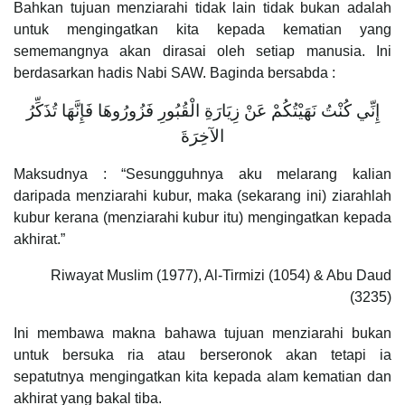
Bahkan tujuan menziarahi tidak lain tidak bukan adalah
untuk mengingatkan kita kepada kematian yang
sememangnya akan dirasai oleh setiap manusia. Ini
berdasarkan hadis Nabi SAW. Baginda bersabda :
إِنِّي كُنْتُ نَهَيْتُكُمْ عَنْ زِيَارَةِ الْقُبُورِ فَزُورُوهَا فَإِنَّهَا تُذَكِّرُ
الآخِرَةَ
Maksudnya : “Sesungguhnya aku melarang kalian
daripada menziarahi kubur, maka (sekarang ini) ziarahlah
kubur kerana (menziarahi kubur itu) mengingatkan kepada
akhirat.”
Riwayat Muslim (1977), Al-Tirmizi (1054) & Abu Daud
(3235)
Ini membawa makna bahawa tujuan menziarahi bukan
untuk bersuka ria atau berseronok akan tetapi ia
sepatutnya mengingatkan kita kepada alam kematian dan
akhirat yang bakal tiba.