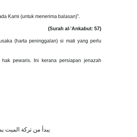
ada Kami (untuk menerima balasan)”.
(Surah al-‘Ankabut: 57)
saka (harta peninggalan) si mati yang perlu
 hak pewaris. Ini kerana persiapan jenazah
يبدأ من تركة الميت بم