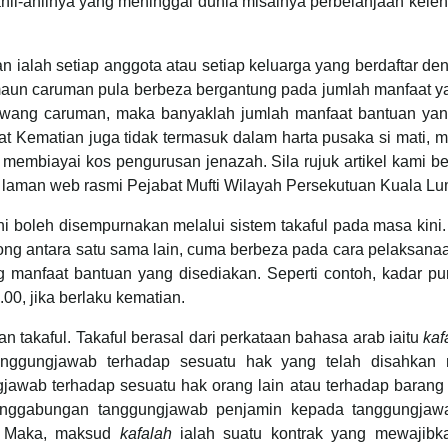
ahli-ahlinya yang meninggal dunia misalnya perbelanjaan kel
an ialah setiap anggota atau setiap keluarga yang berdaftar
aun caruman pula berbeza bergantung pada jumlah manfaat ya
r wang caruman, maka banyaklah jumlah manfaat bantuan yang
at Kematian juga tidak termasuk dalam harta pusaka si mati,
 membiayai kos pengurusan jenazah. Sila rujuk artikel kami b
 laman web rasmi Pejabat Mufti Wilayah Persekutuan Kuala Lum
ini boleh disempurnakan melalui sistem takaful pada masa ki
ng antara satu sama lain, cuma berbeza pada cara pelaksanaann
g manfaat bantuan yang disediakan. Seperti contoh, kadar p
0, jika berlaku kematian.
aan takaful. Takaful berasal dari perkataan bahasa arab iaitu
kaf
anggungjawab terhadap sesuatu hak yang telah disahkan 
wab terhadap sesuatu hak orang lain atau terhadap barang y
enggabungan tanggungjawab penjamin kepada tanggungjawa
g. Maka, maksud
kafalah
ialah suatu kontrak yang mewajibk