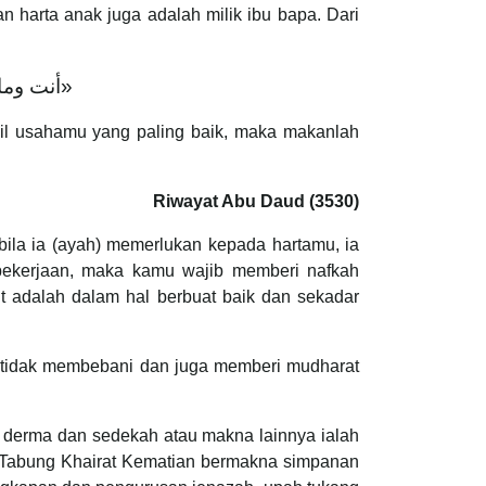
an harta anak juga adalah milik ibu bapa. Dari
«أنت ومالك لوالدك، إن أولادكم من أطيب كسبكم، فكلوا من كسب أولادكم»
il usahamu yang paling baik, maka makanlah
Riwayat Abu Daud (3530)
i pekerjaan, maka kamu wajib memberi nafkah
ut adalah dalam hal berbuat baik dan sekadar
n tidak membebani dan juga memberi mudharat
, derma dan sedekah atau makna lainnya ialah
 Tabung Khairat Kematian bermakna simpanan