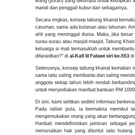
wang (yuran) yang dikumpul untuk kebajikan 
mandi dan penggali kubur dan sebagainya.
Secara ringkas, konsep tabung khairat kemati
caruman, sama ada bulanan atau tahunan. Am
ahli yang meninggal dunia. Maka, jika besa
surau-surau atau masjid-masjid. Tabung Khair
keluarga si mati termasuklah untuk membantu
difaraidkan?” di
al-Kafi lil Fatawi
siri ke-553
di
Seterusnya, konsep tabung khairat kematian 
sama iaitu saling membantu dan saling menolo
anggota setiap tahun lebih rendah berbandin
untuk menyediakan manfaat bantuan RM 1000.0
Di sini, kami selitkan sedikit informasi berken
Pada istilah pula, ia bermakna memikul t
mengemukakan orang yang akan bertanggungja
Hanbali mendefinisikan jaminan sebagai p
menunaikan hak yang dituntut iaitu hutan