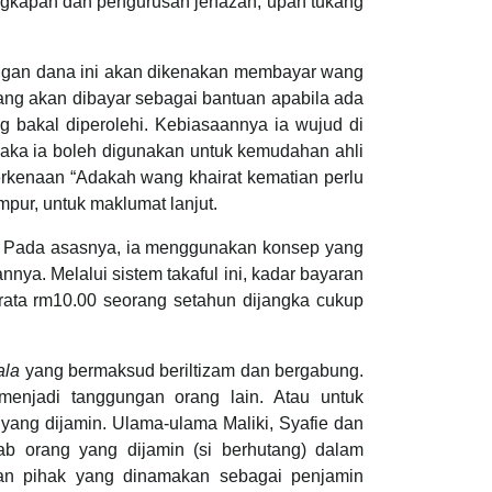
engkapan dan pengurusan jenazah, upah tukang
 dengan dana ini akan dikenakan membayar wang
ng akan dibayar sebagai bantuan apabila ada
 bakal diperolehi. Kebiasaannya ia wujud di
 maka ia boleh digunakan untuk kemudahan ahli
erkenaan “Adakah wang khairat kematian perlu
pur, untuk maklumat lanjut.
ni. Pada asasnya, ia menggunakan konsep yang
ya. Melalui sistem takaful ini, kadar bayaran
urata rm10.00 seorang setahun dijangka cukup
ala
yang bermaksud beriltizam dan bergabung.
menjadi tanggungan orang lain. Atau untuk
ang dijamin. Ulama-ulama Maliki, Syafie dan
b orang yang dijamin (si berhutang) dalam
an pihak yang dinamakan sebagai penjamin