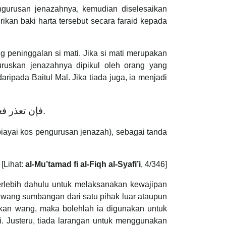
gurusan jenazahnya, kemudian diselesaikan
kan baki harta tersebut secara faraid kepada
peninggalan si mati. Jika si mati merupakan
ruskan jenazahnya dipikul oleh orang yang
ripada Baitul Mal. Jika tiada juga, ia menjadi
فإن تعذر فعلى أغنياء المسلمين وأهل الخير، احتراما لإنسانيته، وتكافلاً وتضامناً معه.
iayai kos pengurusan jenazah), sebagai tanda
[Lihat:
al-Mu’tamad fi al-Fiqh al-Syafi’i
, 4/346]
rlebih dahulu untuk melaksanakan kewajipan
ma wang sumbangan dari satu pihak luar ataupun
galkan wang, maka bolehlah ia digunakan untuk
. Justeru, tiada larangan untuk menggunakan