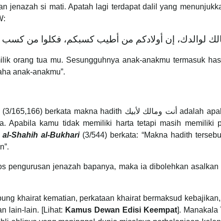
n jenazah si mati. Apatah lagi terdapat dalil yang menunjukk
W:
lik orang tua mu. Sesungguhnya anak-anakmu termasuk has
usaha anak-anakmu”.
(3/165,166) berkata makna hadith أنت ومالك لأبيك adalah apabila ia (ayah) memerlukan kepada hartamu, ia
. Apabila kamu tidak memiliki harta tetapi masih memilik
 al-Shahih al-Bukhari
(3/544) berkata: “Makna hadith terseb
n”.
 kos pengurusan jenazah bapanya, maka ia dibolehkan asalka
bung khairat kematian, perkataan khairat bermaksud kebajikan
 lain-lain. [Lihat:
Kamus Dewan Edisi Keempat
]. Manakala