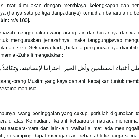
 si mati dimulakan dengan membiayai kelengkapan dan pen
a (hanya satu pertiga daripadanya) kemudian baharulah diberi
ibin
: m/s 180].
nazah menggunakan wang orang lain dan bukannya dari wang 
 untuk menguruskan jenazahnya, maka tanggungjawab mengu
 dan isteri. Sekiranya tiada, belanja pengurusannya diambil da
Imam al-Zuhaili mengatakan:
orang-orang Muslim yang kaya dan ahli kebajikan (untuk memb
 sesama manusia.
punyai wang peninggalan yang cukup, perlulah digunakan te
ertera di atas. Kemudian, jika ahli keluarga si mati ada meneri
 atau saudara-mara dan lain-lain, walhal si mati ada mening
 di samping dapat meringankan beban ahli keluarga si mati