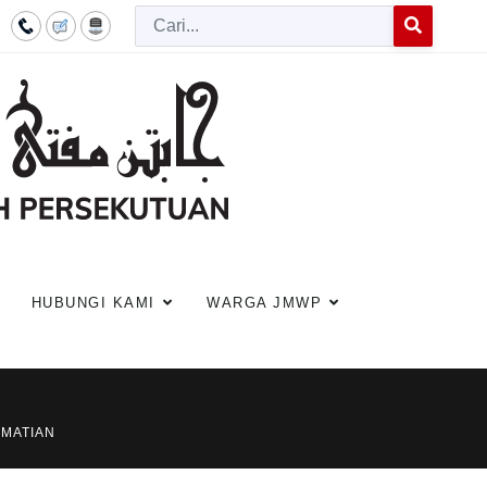
Cari
Type 2 or more c
HUBUNGI KAMI
WARGA JMWP
EMATIAN