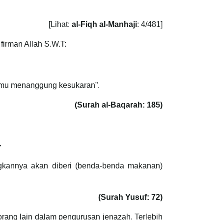
[Lihat:
al-Fiqh al-Manhaji
: 4/481]
firman Allah S.W.T:
amu menanggung kesukaran”.
(Surah al-Baqarah: 185)
قَالُوا نَفْقِدُ صُوَاعَ الْمَ}
gkannya akan diberi (benda-benda makanan)
(Surah Yusuf: 72)
rang lain dalam pengurusan jenazah. Terlebih