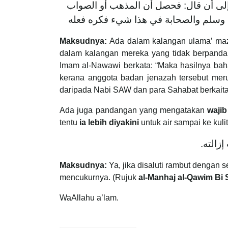
 إلى أن قال: فحصل أن المذهب أو الصواب
Maksudnya:
Ada dalam kalangan ulama’ maz
dalam kalangan mereka yang tidak berpandan
Imam al-Nawawi berkata: “Maka hasilnya ba
kerana anggota badan jenazah tersebut mer
daripada Nabi SAW dan para Sahabat berkait
Ada juga pandangan yang mengatakan
waji
tentu
ia lebih diyakini
untuk air sampai ke kuli
 إزالته
Maksudnya:
Ya, jika disaluti rambut dengan
mencukurnya. (Rujuk
al-Manhaj al-Qawim Bi S
WaAllahu a’lam.