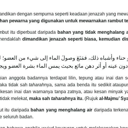
andikan dengan sempurna seperti keadaan jenazah yang mewarn
han pewarna yang digunakan untuk mewarnakan rambut te
but itu diperbuat daripada
bahan yang tidak menghalang a
 hendaklah
dimandikan jenazah seperti biasa, kemudian di
اء وأشباه ذلك، فمَنَعَ وصولَ الماء إلى شيء من العضو؛ لم 
ه دون عينه أو أثر دهن مائع بحيث يمس الماء بشرة العضو ويج
gian anggota badannya terdapat lilin, tepung atau inai da
aka tidak sah
taharah
nya, sama ada benda itu sedikit ataupu
 kesan inai dan warnanya tanpa zatnya, atau kesan minyak ya
tidak melekat,
maka sah
taharah
nya itu.
(Rujuk
al-Majmu’ Sy
t itu daripada
bahan yang menghalang air
daripada terkena
ke seluruh badan.