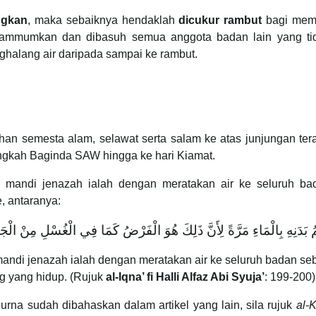
ngkan
, maka sebaiknya hendaklah
dicukur rambut
bagi mema
tayammumkan dan dibasuh semua anggota badan lain yang tid
nghalang air daripada sampai ke rambut.
Tuhan semesta alam, selawat serta salam ke atas junjungan 
angkah Baginda SAW hingga ke hari Kiamat.
 mandi jenazah ialah dengan meratakan air ke seluruh bad
e, antaranya:
ُ بَدَنِهِ بِالْمَاءِ مَرَّةً لِأَنَّ ذَلِكَ هُوَ الْفَرْضُ كَمَا فِي الْغُسْلِ مِنْ الْج
andi jenazah ialah dengan meratakan air ke seluruh badan seba
ng yang hidup. (Rujuk
al-Iqna’ fi Halli Alfaz Abi Syuja’
: 199-200)
rna sudah dibahaskan dalam artikel yang lain, sila rujuk
al-