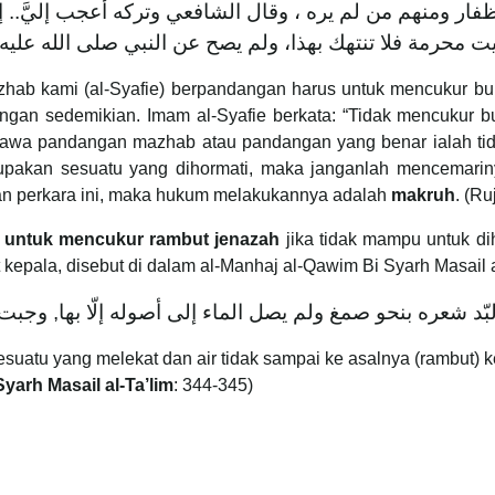
ظفار ومنهم من لم يره ، وقال الشافعي وتركه أعجب إليَّ..
hab kami (al-Syafie) berpandangan harus untuk mencukur bu
gan sedemikian. Imam al-Syafie berkata: “Tidak mencukur bu
hawa pandangan mazhab atau pandangan yang benar ialah ti
upakan sesuatu yang dihormati, maka janganlah mencemariny
an perkara ini, maka hukum melakukannya adalah
makruh
. (R
b untuk mencukur rambut jenazah
jika tidak mampu untuk di
t kepala, disebut di dalam al-Manhaj al-Qawim Bi Syarh Masail a
لبّد شعره بنحو صمغ ولم يصل الماء إلى أصوله إلّا بها, وجبت
 sesuatu yang melekat dan air tidak sampai ke asalnya (rambut
yarh Masail al-Ta’lim
: 344-345)