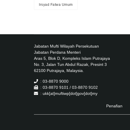
Irsyad Fatwa Umum
Jabatan Mufti Wilayah Persekutuan
Jabatan Perdana Menteri
Aras 5, Blok D, Kompleks Islam Putrajaya
No. 3, Jalan Tun Abdul Razak, Presint 3
62100 Putrajaya, Malaysia.
: 03-8870 9000
: 03-8870 9101 / 03-8870 9102
: ukk[at]muftiwp[dot]gov[dot]my
Penafian