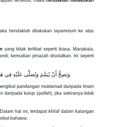
ajipan tersebut, maka
hendaklah melakukan
maka hendaklah dilakukan tayammum ke atas
in
yang tidak terlibat seperti biasa. Manakala,
i, kemudian jenazah disolatkan. Ini seperti
وَيَصِحُّ أَنْ يُيَمَّمَ وَيُصَلَّى عَلَيْهِ فِي 
mengikut pandangan muktamad daripada Imam
n daripada kulup (
qulfah
), jika sekiranya tidak
alam hal ini, terdapat khilaf dalam kalangan
sebut bahawa: