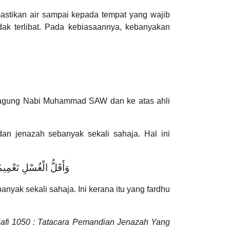
stikan air sampai kepada tempat yang wajib
ak terlibat. Pada kebiasaannya, kebanyakan
teragung Nabi Muhammad SAW dan ke atas ahli
an jenazah sebanyak sekali sahaja. Hal ini
وَأَقَلُّ الْغُسْلِ تَعْمِيم
nyak sekali sahaja. Ini kerana itu yang fardhu
Kafi 1050 : Tatacara Pemandian Jenazah Yang