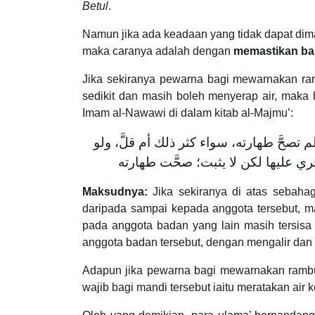
Betul
.
Namun jika ada keadaan yang tidak dapat dim
maka caranya adalah dengan
memastikan ba
Jika sekiranya pewarna bagi mewarnakan ram
sedikit dan masih boleh menyerap air, maka
Imam al-Nawawi di dalam kitab al-Majmu’:
تصحَّ طهارته، سواء كثر ذلك أم قلَّ، ولو
ري عليها لكن لا يثبت؛ صحَّت طهارته
Maksudnya:
Jika sekiranya di atas sebaha
daripada sampai kepada anggota tersebut, m
pada anggota badan yang lain masih tersisa
anggota badan tersebut, dengan mengalir dan 
Adapun jika pewarna bagi mewarnakan rambu
wajib bagi mandi tersebut iaitu meratakan air 