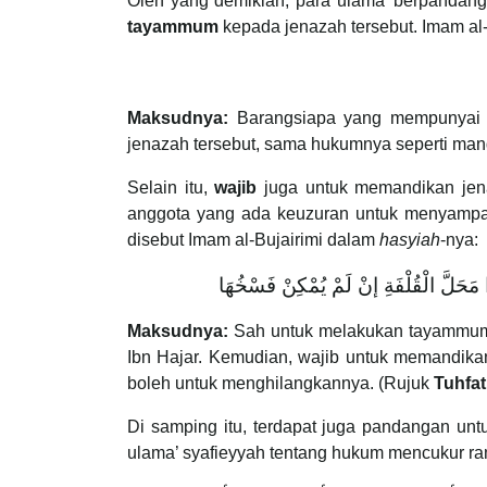
Oleh yang demikian, para ulama’ berpandan
tayammum
kepada jenazah tersebut. Imam al-
Maksudnya:
Barangsiapa yang mempunyai 
jenazah tersebut, sama hukumnya seperti man
Selain itu,
wajib
juga untuk memandikan je
anggota yang ada keuzuran untuk menyampaik
disebut Imam al-Bujairimi dalam
hasyiah
-nya:
 مَحَلَّ الْقُلْفَةِ إنْ لَمْ يُمْكِنْ فَسْخُهَا
Maksudnya:
Sah untuk melakukan tayammum
Ibn Hajar. Kemudian, wajib untuk memandikan
boleh untuk menghilangkannya. (Rujuk
Tuhfat
Di samping itu, terdapat juga pandangan unt
ulama’ syafieyyah tentang hukum mencukur ra