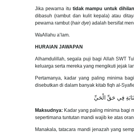
Jika pewarna itu
tidak mampu untuk dihila
dibasuh (rambut dan kulit kepala) atau di
pewarna rambut (
hair dye
) adalah bersifat me
WaAllahu a’lam.
HURAIAN JAWAPAN
Alhamdulillah, segala puji bagi Allah SWT 
keluarga serta mereka yang mengikuti jejak l
Pertamanya, kadar yang paling minima bagi
disebutkan di dalam banyak kitab fiqh al-Syafi
َنَابَةِ فِي حَقِّ الْحَيِّ
Maksudnya:
Kadar yang paling minima bagi m
sepertimana tuntutan mandi wajib ke atas ora
Manakala, tatacara mandi jenazah yang sempu