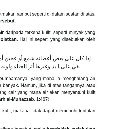
akan rambut seperti di dalam soalan di atas,
rsebut.
ir
daripada terkena kulit, seperti minyak yang
solatkan
. Hal ini seperti yang disebutkan oleh
إذا كان على بعض أعضائه شمع أو عجين أو حن
بقي على اليد وغيرها أثر الحناء ولون
n seumpamanya, yang mana ia menghalang air
n banyak. Namun, jika di atas tangannya atau
ng cair yang mana air akan menyentuhi kulit
arh al-Muhazzab
, 1:467)
 kulit, maka ia tidak dapat memenuhi tuntutan