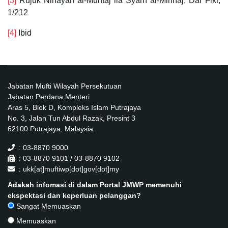
[3]
Rujuk Nihayah al-Muhtaj ila Syarh al-Minhaj, Dar Fikr,
1/212
[4]
Ibid
Jabatan Mufti Wilayah Persekutuan
Jabatan Perdana Menteri
Aras 5, Blok D, Kompleks Islam Putrajaya
No. 3, Jalan Tun Abdul Razak, Presint 3
62100 Putrajaya, Malaysia.
: 03-8870 9000
: 03-8870 9101 / 03-8870 9102
: ukk[at]muftiwp[dot]gov[dot]my
Adakah infomasi di dalam Portal JMWP memenuhi
ekspektasi dan keperluan pelanggan?
Sangat Memuaskan
Memuaskan