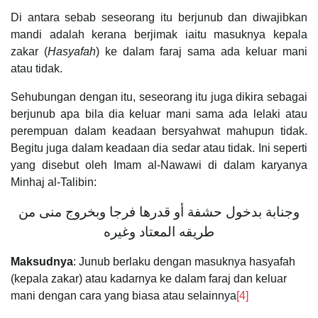
Di antara sebab seseorang itu berjunub dan diwajibkan
mandi adalah kerana berjimak iaitu masuknya kepala
zakar (
Hasyafah
) ke dalam faraj sama ada keluar mani
atau tidak.
Sehubungan dengan itu, seseorang itu juga dikira sebagai
berjunub apa bila dia keluar mani sama ada lelaki atau
perempuan dalam keadaan bersyahwat mahupun tidak.
Begitu juga dalam keadaan dia sedar atau tidak. Ini seperti
yang disebut oleh Imam al-Nawawi di dalam karyanya
Minhaj al-Talibin:
وجنابة بدخول حشفة أو قدرها فرجا وبخروج منى من
طريقه المعتاد وغيره
Maksudnya
: Junub berlaku dengan masuknya hasyafah
(kepala zakar) atau kadarnya ke dalam faraj dan keluar
mani dengan cara yang biasa atau selainnya
[4]