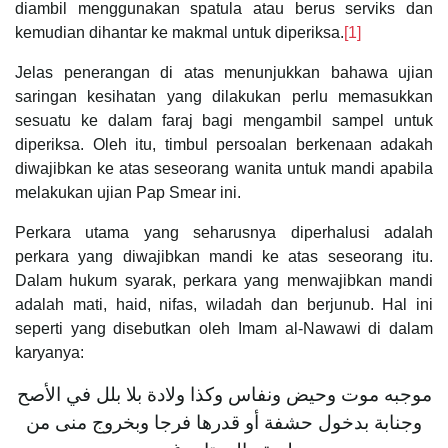
diambil menggunakan spatula atau berus serviks dan
kemudian dihantar ke makmal untuk diperiksa.
[1]
Jelas penerangan di atas menunjukkan bahawa ujian
saringan kesihatan yang dilakukan perlu memasukkan
sesuatu ke dalam faraj bagi mengambil sampel untuk
diperiksa. Oleh itu, timbul persoalan berkenaan adakah
diwajibkan ke atas seseorang wanita untuk mandi apabila
melakukan ujian Pap Smear ini.
Perkara utama yang seharusnya diperhalusi adalah
perkara yang diwajibkan mandi ke atas seseorang itu.
Dalam hukum syarak, perkara yang menwajibkan mandi
adalah mati, haid, nifas, wiladah dan berjunub. Hal ini
seperti yang disebutkan oleh Imam al-Nawawi di dalam
karyanya:
موجبه موت وحيض ونفاس وكذا ولادة بلا بلل في الأصح
وجنابة بدخول حشفة أو قدرها فرجا وبخروج منى من