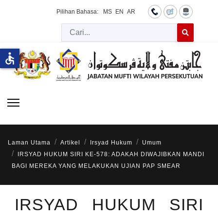
Pilihan Bahasa:
MS
EN
AR
Cari
Type 2 or more 
accessible
Laman Utama
Artikel
Irsyad Hukum
Umum
IRSYAD HUKUM SIRI KE-578: ADAKAH DIWAJIBKAN MANDI
BAGI MEREKA YANG MELAKUKAN UJIAN PAP SMEAR
IRSYAD HUKUM SIRI