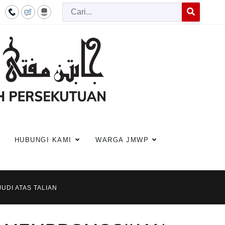
Cari
Type 2 or more c
HUBUNGI KAMI
WARGA JMWP
UDI ATAS TALIAN