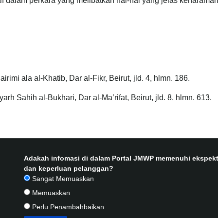
itif dalam perkara yang melibatkan hal-hal yang jelas keharamann
imi ala al-Khatib, Dar al-Fikr, Beirut, jld. 4, hlmn. 186.
arh Sahih al-Bukhari, Dar al-Ma’rifat, Beirut, jld. 8, hlmn. 613.
Adakah infomasi di dalam Portal JMWP memenuhi ekspekt
dan keperluan pelanggan?
Sangat Memuaskan
Memuaskan
Perlu Penambahbaikan