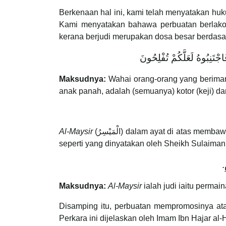
Berkenaan hal ini, kami telah menyatakan hu
Kami menyatakan bahawa perbuatan berlakon 
kerana berjudi merupakan dosa besar berdasa
جْتَنِبُوهُ لَعَلَّكُمْ تُفْلِحُونَ
Maksudnya:
Wahai orang-orang yang beriman
anak panah, adalah (semuanya) kotor (keji) d
Al-Maysir
(الْمَيْسِرُ) dalam ayat di atas membawa maksud permainan judi iaitu permainan yang pemainnya berada di antara keuntungan dan kerugian. Hal ini
seperti yang dinyatakan oleh Sheikh Sulaiman
(
Maksudnya:
Al-Maysir
ialah judi iaitu perma
Disamping itu, perbuatan mempromosinya ata
Perkara ini dijelaskan oleh Imam Ibn Hajar al-