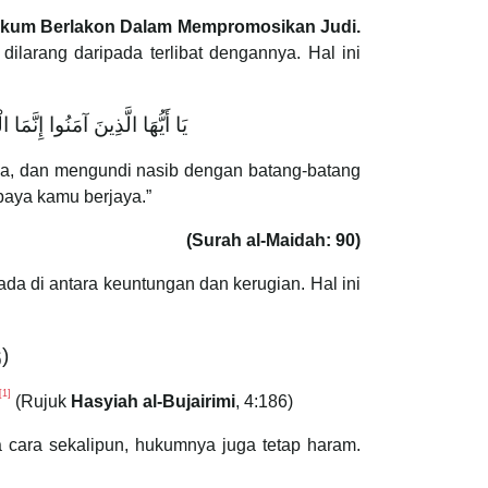
 Hukum Berlakon Dalam Mempromosikan Judi.
larang daripada terlibat dengannya. Hal ini
يَا أَيُّهَا الَّذِينَ آمَنُوا إِنَّ
a, dan mengundi nasib dengan batang-batang
paya kamu berjaya.”
(Surah al-Maidah: 90)
و.
[1]
(Rujuk
Hasyiah al-Bujairimi
, 4:186)
 cara sekalipun, hukumnya juga tetap haram.