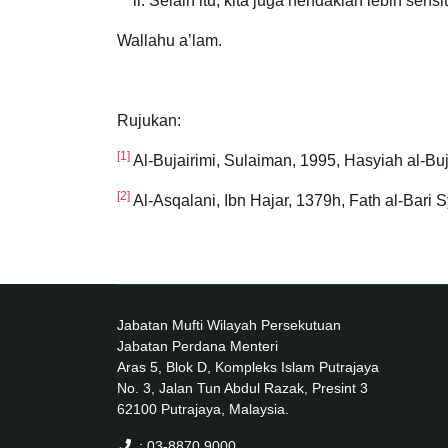
Selain itu, kita juga hendaklah lebih sens
Wallahu a’lam.
Rujukan:
[1]
Al-Bujairimi, Sulaiman, 1995, Hasyiah al-Bujair
[2]
Al-Asqalani, Ibn Hajar, 1379h, Fath al-Bari Sy
Jabatan Mufti Wilayah Persekutuan
Jabatan Perdana Menteri
Aras 5, Blok D, Kompleks Islam Putrajaya
No. 3, Jalan Tun Abdul Razak, Presint 3
62100 Putrajaya, Malaysia.
: 03-8870 9000