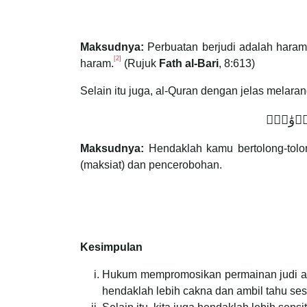
Maksudnya:
Perbuatan berjudi adalah haram
[2]
haram.
(Rujuk
Fath al-Bari
, 8:613)
Selain itu juga, al-Quran dengan jelas melara
عُدۡوَٰنِۚ
Maksudnya:
Hendaklah kamu bertolong-tolo
(maksiat) dan pencerobohan.
Kesimpulan
Hukum mempromosikan permainan judi ad
hendaklah lebih cakna dan ambil tahu s