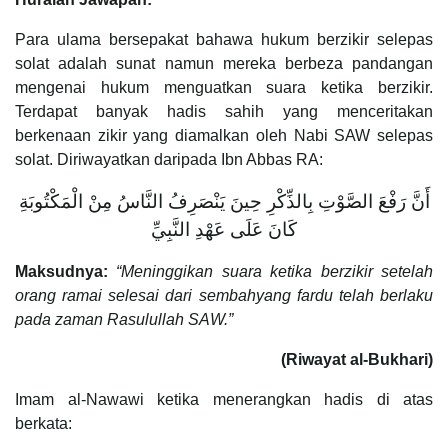
Para ulama bersepakat bahawa hukum berzikir selepas
solat adalah sunat namun mereka berbeza pandangan
mengenai hukum menguatkan suara ketika berzikir.
Terdapat banyak hadis sahih yang menceritakan
berkenaan zikir yang diamalkan oleh Nabi SAW selepas
solat. Diriwayatkan daripada Ibn Abbas RA:
أَنَّ رَفْعَ الصَّوْتِ بِالذِّكْرِ حِينَ يَنْصَرِفُ النَّاسُ مِنْ الْمَكْتُوبَةِ
كَانَ عَلَى عَهْدِ النَّبِيِّ
Maksudnya:
“Meninggikan suara ketika berzikir setelah
orang ramai selesai dari sembahyang fardu telah berlaku
pada zaman Rasulullah SAW.”
(Riwayat al-Bukhari)
Imam al-Nawawi ketika menerangkan hadis di atas
berkata: