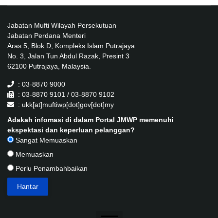
Jabatan Mufti Wilayah Persekutuan
Jabatan Perdana Menteri
Aras 5, Blok D, Kompleks Islam Putrajaya
No. 3, Jalan Tun Abdul Razak, Presint 3
62100 Putrajaya, Malaysia.
: 03-8870 9000
: 03-8870 9101 / 03-8870 9102
: ukk[at]muftiwp[dot]gov[dot]my
Adakah infomasi di dalam Portal JMWP memenuhi
ekspektasi dan keperluan pelanggan?
Sangat Memuaskan
Memuaskan
Perlu Penambahbaikan