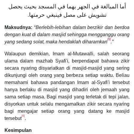
أما المبالغة في الجهر بهما في المسجد بحيث يحصل
تشويش على مصل فينبغي حرمتها.
Maksudnya:
“
Berlebih-lebihan dalam berzikir dan berdoa
dengan kuat di dalam masjid sehingga mengganggu orang
[5]
yang sedang solat, maka hendaklah diharamkan
.”
Walaupun demikian, Imam al-Mutawalli, salah seorang
ulama dalam mazhab Syafi'i, berpendapat bahawa zikir
secara nyaring disyariatkan di masjid-masjid yang sering
dikunjungi oleh orang yang berbeza setiap waktu. Beliau
memahami bahawa pandangan Imam al-Syafi'i tersebut
hanya berlaku di masjid yang dihadiri oleh jemaah yang
sama setiap masa. Bagi masjid yang terletak di tepi jalan,
disyorkan untuk selalu mengamalkan zikir secara nyaring
bagi mengajar setiap orang yang datang ke masjid
[6]
tersebut
.
Kesimpulan