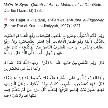
Mu’in bi Syarh Qurrah al-Ain bi Muhimmat al-Din
(Beirut:
Dar Ibn Hazm, t.t) 128.
[6]
Ibn Hajar al-Haitami,
al-Fatawa al-Kubra al-Fiqhiyyah
(Beirut: Dar al-Kutub al-Ilmiyyah, 1997) 1:227.
وَفِي كَلَامِ الْمُتَوَلِّي وَغَيْرِهِ مَا يَقْتَضِي اسْتِحْبَابَ رَفْعِ الْجَمَاعَةِ الصَّوْتَ
بِالذِّكْرِ، دَائِمًا وَهُوَ ظَاهِرُ الْأَحَادِيثِ؛ أَيْ لِخَبَرِ الصَّحِيحَيْنِ: وَإِنَّ رَفْعَ
الصَّوْتِ بِالذِّكْرِ - أَيْ حِينَ يَنْصَرِفُ النَّاسُ مِنْ الْمَكْتُوبَةِ - كَانَ عَلَى
عَهْدِ رَسُولِ اللَّهِ - صَلَّى اللَّهُ عَلَيْهِ وَسَلَّمَ -.
قَالَ: وَفِي النَّفْسِ مِنْ حَمْلِهَا عَلَى مَا ذَكَرَهُ - رَضِيَ اللَّهُ عَنْهُ - شَيْءٌ،
وَإِنَّمَا ذَلِكَ فِي مَحْصُورِينَ.
وَأَمَّا الْمَسْجِدُ الَّذِي عَلَى الشَّارِعِ مَثَلًا فَلَا؛ لِأَنَّهُ يَطْرُقُهُ مَنْ لَمْ يَدْخُلْهُ
قَبْلُ، فَهُوَ كَمَسْجِدِهِ الشَّرِيفِ كَانَتْ تَرِدُهُ الْأَعْرَابُ وَأَهْلُ الْبَوَادِي،
فَفِيهِ يَظْهَرُ نَدْبُ إدَامَةِ الرَّفْعِ؛ لِيَتَعَلَّمَ كُلَّ مَرَّةٍ مَنْ لَمْ يَتَعَلَّمْ فِيمَا
قَبْلَهَا اهـ وَلَا شَيْءَ فِيهِ،