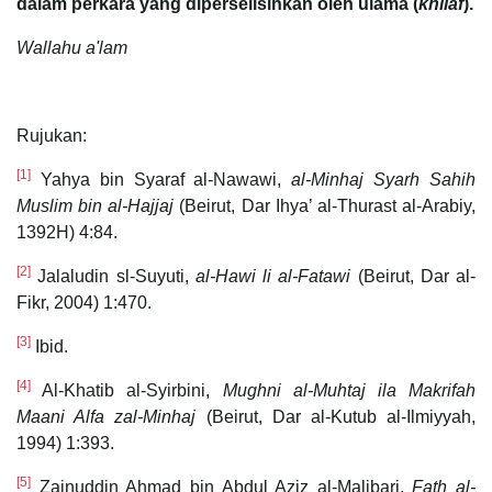
dalam perkara yang diperselisihkan oleh ulama (
khilaf
).
Wallahu a'lam
Rujukan:
[1]
Yahya bin Syaraf al-Nawawi,
al-Minhaj Syarh Sahih
Muslim bin al-Hajjaj
(Beirut, Dar Ihya’ al-Thurast al-Arabiy,
1392H) 4:84.
[2]
Jalaludin sl-Suyuti,
al-Hawi li al-Fatawi
(Beirut, Dar al-
Fikr, 2004) 1:470.
[3]
Ibid.
[4]
Al-Khatib al-Syirbini,
Mughni al-Muhtaj ila Makrifah
Maani Alfa zal-Minhaj
(Beirut, Dar al-Kutub al-Ilmiyyah,
1994) 1:393.
[5]
Zainuddin Ahmad bin Abdul Aziz al-Malibari,
Fath al-