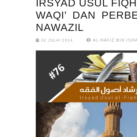
IRSYAD USUL FIQH 
WAQI’ DAN PERB
NAWAZIL
AL-HAFIZ BIN ISH
02 JULAI 2024