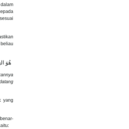
 dalam
kepada
sesuai
stikan
eliau
هُوَ العِ
kannya
datang
k yang
benar-
aitu: