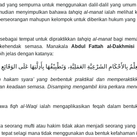
had yang sempurna untuk menggunakan dalil-dalil yang umum
emudian menyimpulkan bahawa
tahqiq al-manat
ialah melihat 
 perseorangan mahupun kelompok untuk diberikan hukum yang 
ebagai tempat untuk dipraktikkan
tahqiq al-manat
bagi mema
i kehendak semasa. Manakala
Abdul Fattah al-Dakhmisi
b
ih jelas dengan katanya:
لْمُ بِالأَحْكَامِ الشَرْعِيَّةِ العَمَلِيَّةِ، وَتَطْبِيْقُهَا بِأَدِلَّتِهَا عَلَى الوَقَائِع
m hakam syara’ yang berbentuk praktikal dan memperaktik
a dan keadaan semasa. Disamping mengambil kira perkara men
hawa
fiqh al-Waqi
ialah mengaplikasikan feqah dalam bentu
seorang mufti atau hakim tidak akan menjadi seorang yang 
tepat selagi mana tidak menggunakan dua bentuk kefahaman i