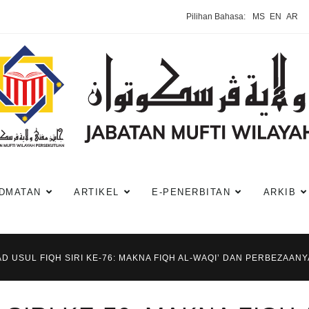
Pilihan Bahasa:
MS
EN
AR
DMATAN
ARTIKEL
E-PENERBITAN
ARKIB
AD USUL FIQH SIRI KE-76: MAKNA FIQH AL-WAQI’ DAN PERBEZAAN