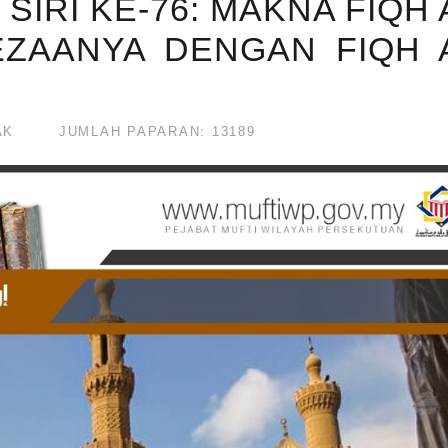
SIRI KE-76: MAKNA FIQH 
EZAANYA DENGAN FIQH 
AK
JUMLAH PAPARAN: 13189