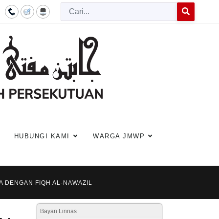
Cari
Type 2 or more c
HUBUNGI KAMI
WARGA JMWP
YA DENGAN FIQH AL-NAWAZIL
Bayan Linnas