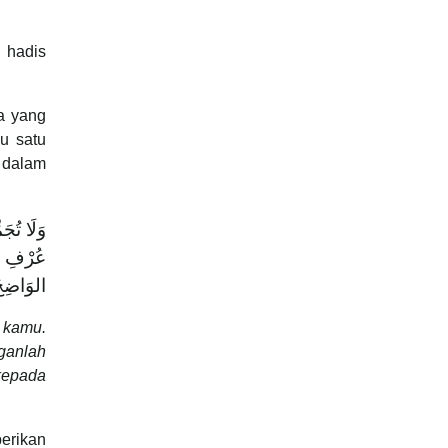
 hadis
a yang
u satu
alam
وَلَا تُج
عُرْفِ بَ
الوَاضِح
 kamu.
ganlah
kepada
erikan