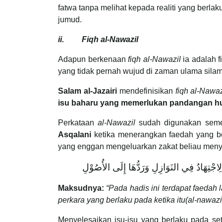
fatwa tanpa melihat kepada realiti yang berl
jumud.
ii. Fiqh al-Nawazil
Adapun berkenaan
fiqh al-Nawazil
ia adalah 
yang tidak pernah wujud di zaman ulama silam
Salam al-Jazairi
mendefinisikan
fiqh al-Nawaz
isu baharu yang memerlukan pandangan h
Perkataan
al-Nawazil
sudah digunakan semen
Asqalani
ketika menerangkan faedah yang bo
yang enggan mengeluarkan zakat beliau meny
ِاجْتِهَادُ فِي النَوَازِلِ وَرَدُّهَا إِلَى الأُصُوْلِ
Maksudnya:
“Pada hadis ini terdapat faedah l
perkara yang berlaku pada ketika itu(al-naw
Menyelesaikan isu-isu yang berlaku pada s