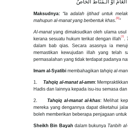
ُ العَامُ أَوْ الـمَنَاطُ الخَاصُ
Maksudnya:
“Ia adalah ijtihad untuk mel
[1]
mahupun al-manat yang berbentuk khas.
”
Al-manat
yang dimaksudkan oleh ulama usul a
[3]
kerana sesuatu hukum terikat dengan illah
.
dalam bab qias. Secara asasnya ia meruju
memastikan kewujudan illah yang telah sa
permasalahan yang tidak terdapat padanya na
Imam al-Syatibi
membahagikan
tahqiq al-man
1.
Tahqiq al-manat al-amm
: Mempraktikka
Hadis dan lainnya kepada isu-isu semasa dan
2.
Tahqiq al-manat al-khas
: Melihat ke
mereka yang dengannya dapat diketahui jalan
boleh memberikan beberapa penjagaan untuk m
Sheikh Bin Bayah
dalam bukunya
Tanbih al-