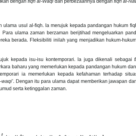
udkan dengan
fiqh al-Waqi
dan perbezaannya dengan
fiqh al-Na
eh ulama usul al-fiqh. Ia merujuk kepada pandangan hukum fi
t. Para ulama zaman berzaman berijtihad mengeluarkan pan
reka berada. Fleksibiliti inilah yang menjadikan hukum-huku
uk kepada isu-isu kontemporari. Ia juga dikenali sebagai
perkara baharu yang memerlukan kepada pandangan hukum dan 
emporari ia memerlukan kepada kefahaman terhadap situa
l-waqi’
. Dengan itu para ulama dapat memberikan jawapan dan
jumud serta ketinggalan zaman.