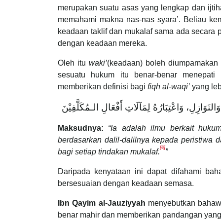
merupakan suatu asas yang lengkap dan ijti
memahami makna nas-nas syara’. Beliau k
keadaan taklif dan mukalaf sama ada secara
dengan keadaan mereka.
Oleh itu
waki’
(keadaan) boleh diumpamakan s
sesuatu hukum itu benar-benar menepat
memberikan definisi bagi
fiqh al-waqi’
yang leb
ِ وَالنَوَازِلِ، وَاعْتِبَارُهُ لِمَآلَاتِ أَفْعَالِ الـمُكَلَّفِيْنَ
Maksudnya:
“Ia adalah ilmu berkait huku
berdasarkan dalil-dalilnya kepada peristiw
[6]
bagi setiap tindakan mukalaf.
”
Daripada kenyataan ini dapat difahami ba
bersesuaian dengan keadaan semasa.
Ibn Qayim al-Jauziyyah
menyebutkan bahawa 
benar mahir dan memberikan pandangan yang 