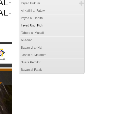
AL-
Irsyad Hukum
AL-
Al Kafi li al-Fatawi
Irsyad al-Hadith
Irsyad Usul Fiqh
Tahqiq al-Masail
Al-Afkar
Bayan Li al-Haj
Tashih al-Mafahim
Suara Pemikir
Bayan al-Falak