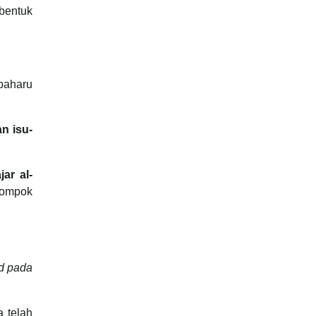
rbentuk
baharu
n isu-
ar al-
lompok
ad pada
 telah