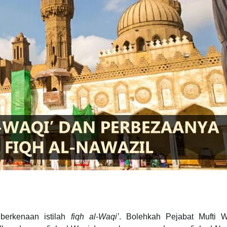
berkenaan istilah
fiqh al-Waqi’
. Bolehkah Pejabat Mufti W