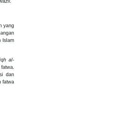
wazil.
qh yang
dangan
m Islam
fiqh al-
fatwa.
si dan
 fatwa