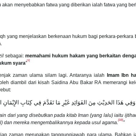
aku akan menyebabkan fatwa yang diberikan ialah fatwa yang be
fiqh yang menjelaskan berkenaan hukum bagi perkara-perkara 
.
il
sebagai:
memahami hukum hakam yang berkaitan denga
[9]
ukum syara’
jak zaman ulama silam lagi. Antaranya ialah
Imam Ibn haj
leh diambil dari kisah Saidina Abu Bakar RA memerangi ke
ebut:
وَفِي هَذَا الحَدِيْثِ مِنَ الفَوَائِدِ غَيْرِ مَا تَقَدَّمَ فِي كِتَابِ الإِيْمَانِ ال
ain dari yang disebutkan pada kitab Iman (yang lalu) iaitu ijtih
[10]
azil) dan mereka mengembalikannya kepada usul agama.
”
etiap zaman merupakan tanggungjawab para ulama. Bahkan ia