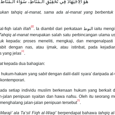
هُوَ الِاجْتِهَادُ فِي تَحْقِيْقِ الـمَنَاطِ، سَوَاءٌ الـمَنَاط
akukan tahqiq al-manat, sama ada al-manat yang berbentu
[2]
l-fiqh ialah
illah
. Ia diambil dari perkataan النوط iaitu mengikat. Ini
Tahqiq al-manat
merupakan salah satu perbincangan ulama usu
k kepada: proses meneliti, mengkaji, dan mengenalpasti
bit dengan nas, atau ijmak, atau istinbat, pada kejadia
[4]
s yang jelas
.
at
kepada dua bahagian:
n hukum-hakam yang
sabit
dengan dalil-dalil syara’ daripada al
 kontemporari.
pada setiap individu muslim berkenaan hukum yang berkait 
-jalan penipuan syaitan dan hawa nafsu. Oleh itu seorang m
[5]
enghalang jalan-jalan penipuan tersebut
.
Maraji’ ala Ta’sil Fiqh al-Waqi’
berpendapat bahawa
tahqiq a