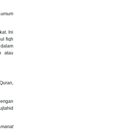
k umum
l fiqh
 dalam
n atau
-Quran,
dengan
ujtahid
l-manat