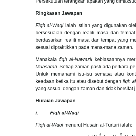
Persekutuan terangkan apakah yang dimaks
Ringkasan Jawapan
Fiqh al-Waqi
ialah istilah yang digunakan ol
bersesuaian dengan realiti masa dan tempa
berdasarkan realiti masa dan tempat yang me
sesuai dipraktikkan pada mana-mana zaman.
Manakala
fiqh al-Nawazil
kebiasaannya meruj
Muasarah
. Setiap zaman pasti ada perkara-
Untuk memahami isu-isu semasa atau kont
keadaan ketika itu atau disebut dengan
fiqh a
yang sesuai dengan zaman dan tidak bersifat 
Huraian Jawapan
i. Fiqh al-Waqi
Fiqh al-Waqi
menurut Husain al-Turturi ialah: