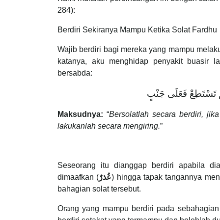
284):
Berdiri Sekiranya Mampu Ketika Solat Fardhu
Wajib berdiri bagi mereka yang mampu melak
katanya, aku menghidap penyakit buasir l
bersabda:
مْ تَسْتَطِعْ فَعَلَى جَنْبٍ
Maksudnya:
“
Bersolatlah secara berdiri, j
lakukanlah secara mengiring.
”
Seseorang itu dianggap berdiri apabila dia
dimaafkan (
عُذرٌ
) hingga tapak tangannya meny
bahagian solat tersebut.
Orang yang mampu berdiri pada sebahagian 