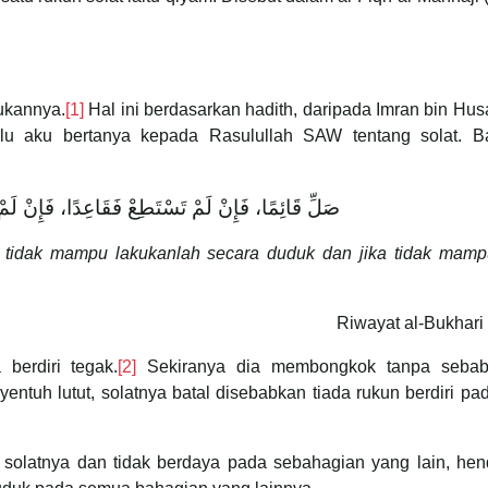
ukannya.
[1]
Hal ini berdasarkan hadith, daripada Imran bin Hu
alu aku bertanya kepada Rasulullah SAW tentang solat. B
صَلِّ قَائِمًا، فَإِنْ لَمْ تَسْتَطِعْ فَقَاعِدًا، فَإِنْ لَ
ika tidak mampu lakukanlah secara duduk dan jika tidak mam
Riwayat al-Bukhari
 berdiri tegak.
[2]
Sekiranya dia membongkok tanpa seba
entuh lutut, solatnya batal disebabkan tiada rukun berdiri pa
solatnya dan tidak berdaya pada sebahagian yang lain, hen