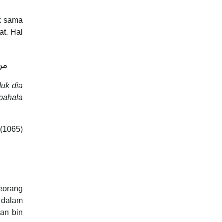
uk sama
at. Hal
من 
duk dia
 pahala
 (1065)
eorang
 dalam
ran bin