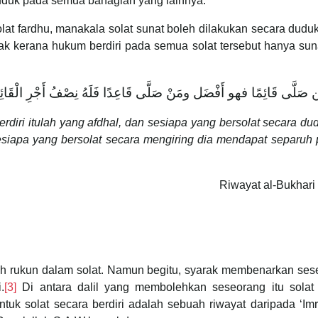
duduk pada semua bahagian yang lainnya.
lat fardhu, manakala solat sunat boleh dilakukan secara dud
ak kerana hukum berdiri pada semua solat tersebut hanya sun
صَلَّى قَائِمًا فهو أَفْضَل ومَنْ صَلَّى قَاعِدًا فَلَهُ نِصْفُ أَجْرِ الْقَائِمِ،
rdiri itulah yang afdhal, dan sesiapa yang bersolat secara du
esiapa yang bersolat secara mengiring dia mendapat separuh
Riwayat al-Bukhari
ah rukun dalam solat. Namun begitu, syarak membenarkan ses
.
[3]
Di antara dalil yang membolehkan seseorang itu solat
uk solat secara berdiri adalah sebuah riwayat daripada ‘Im