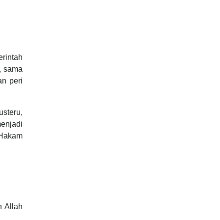
rintah
t, sama
an peri
usteru,
menjadi
-Hakam
n Allah