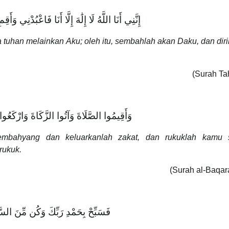
إِنَّنِي أَنَا اللَّهُ لَا إِلَٰهَ إِلَّا أَنَا فَاعْبُدْنِي وَأَ
 tuhan melainkan Aku; oleh itu, sembahlah akan Daku, dan dir
وَأَقِيمُوا الصَّلَاةَ وَآتُوا الزَّكَاةَ وَارْكَعُوا
embahyang dan keluarkanlah zakat, dan rukuklah kamu
rukuk.
(Surah al-Baqar
فَسَبِّحْ بِحَمْدِ رَبِّكَ وَكُن مِّنَ الس