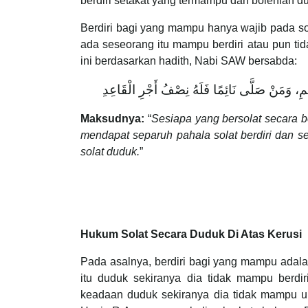
berdiri setakat yang termampu dan bolehlah 
Berdiri bagi yang mampu hanya wajib pada so
ada seseorang itu mampu berdiri atau pun tid
ini berdasarkan hadith, Nabi SAW bersabda:
 وَمَنْ صَلَّى نَائِمًا فَلَهُ نِصْفُ أَجْرِ الْقَاعِدِ
Maksudnya:
“
Sesiapa yang bersolat secara be
mendapat separuh pahala solat berdiri dan s
solat duduk.
”
Hukum Solat Secara Duduk Di Atas Kerusi
Pada asalnya, berdiri bagi yang mampu adal
itu duduk sekiranya dia tidak mampu berdiri
keadaan duduk sekiranya dia tidak mampu unt