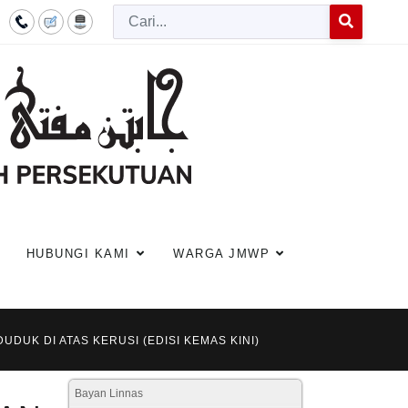
Cari
Type 2 or more c
HUBUNGI KAMI
WARGA JMWP
UDUK DI ATAS KERUSI (EDISI KEMAS KINI)
Bayan Linnas