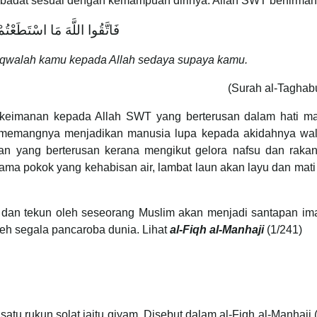
badat sesuai dengan kemampuan dirinya. Allah SWT berfirman
فَاتَّقُوا اللَّهَ مَا اسْتَطَعْتُم
taqwalah kamu kepada Allah sedaya supaya kamu.
(Surah al-Taghab
 keimanan kepada Allah SWT yang berterusan dalam hati ma
sememangnya menjadikan manusia lupa kepada akidahnya wa
paan yang berterusan kerana mengikut gelora nafsu dan rakan
ama pokok yang kehabisan air, lambat laun akan layu dan mati
a dan tekun oleh seseorang Muslim akan menjadi santapan im
eh segala pancaroba dunia. Lihat
al-Fiqh al-Manhaji
(1/241)
tu rukun solat iaitu qiyam. Disebut dalam al-Fiqh al-Manhaji 