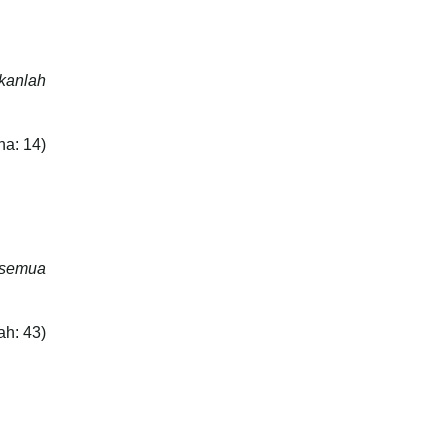
ikanlah
(Surah Taha: 14)
 semua
ah: 43)