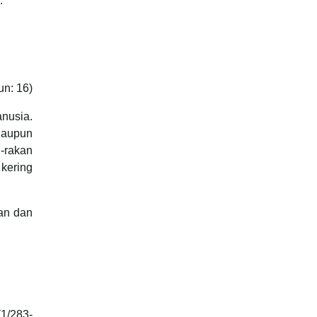
:
un: 16)
nusia.
laupun
-rakan
 kering
an dan
(1/283-