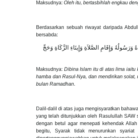
Maksudnya:
Oleh itu, bertasbihlah engkau de
Berdasarkan sebuah riwayat daripada Abdu
bersabda:
هُ وَرَسُولُهُ وَإِقَامِ الصَّلاَةِ وَإِيتَاءِ الزَّكَاةِ وَحَجِّ
Maksudnya:
Dibina Islam itu di atas lima ia
hamba dan Rasul-Nya, dan mendirikan solat, m
bulan Ramadhan
.
Dalil-dalil di atas juga mengisyaratkan bahawa
yang telah ditunjukkan oleh Rasulullah SAW
dengan betul agar menepati kehendak Alla
begitu, Syarak tidak menurunkan syari