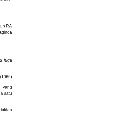
sain RA
aginda
pu juga
 (1066)
b yang
da satu
daklah