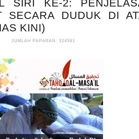
L SIRI KE-2: PENJELA
T SECARA DUDUK DI A
AS KINI)
JUMLAH PAPARAN: 324381