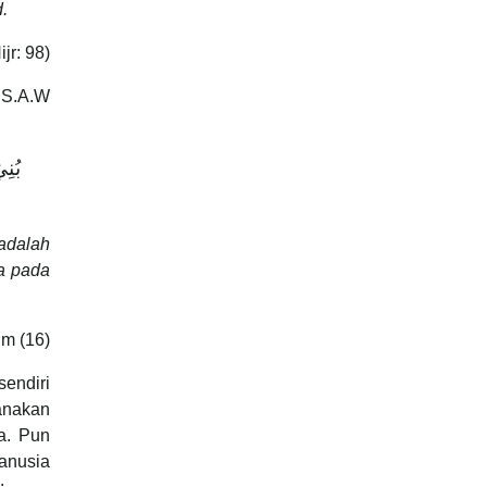
.
jr: 98)
 S.A.W
‏ بُنِ
 adalah
sa pada
im (16)
sendiri
anakan
a. Pun
anusia