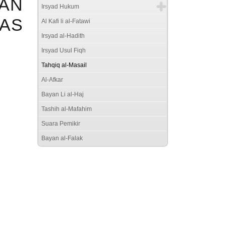
SAN
Irsyad Hukum
TAS
Al Kafi li al-Fatawi
Irsyad al-Hadith
Irsyad Usul Fiqh
Tahqiq al-Masail
Al-Afkar
Bayan Li al-Haj
Tashih al-Mafahim
Suara Pemikir
Bayan al-Falak