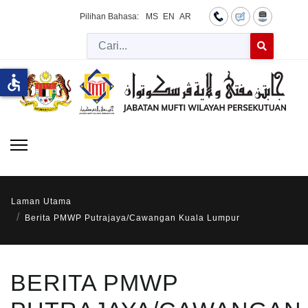
Pilihan Bahasa:
MS
EN
AR
Cari
Type 2 or more 
accessible
Laman Utama
Berita PMWP Putrajaya/Cawangan Kuala Lumpur
BERITA PMWP