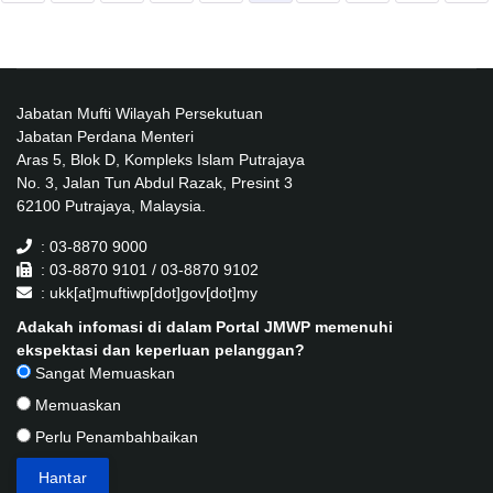
Jabatan Mufti Wilayah Persekutuan
Jabatan Perdana Menteri
Aras 5, Blok D, Kompleks Islam Putrajaya
No. 3, Jalan Tun Abdul Razak, Presint 3
62100 Putrajaya, Malaysia.
: 03-8870 9000
: 03-8870 9101 / 03-8870 9102
: ukk[at]muftiwp[dot]gov[dot]my
Adakah infomasi di dalam Portal JMWP memenuhi
ekspektasi dan keperluan pelanggan?
Sangat Memuaskan
Memuaskan
Perlu Penambahbaikan