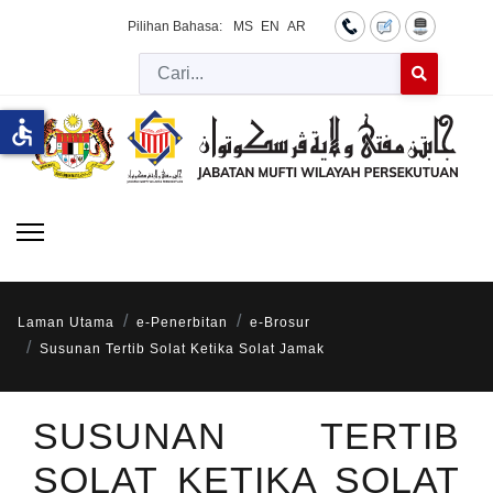
Pilihan Bahasa:
MS
EN
AR
Cari
Type 2 or more 
accessible
Laman Utama
e-Penerbitan
e-Brosur
Susunan Tertib Solat Ketika Solat Jamak
SUSUNAN TERTIB
SOLAT KETIKA SOLAT