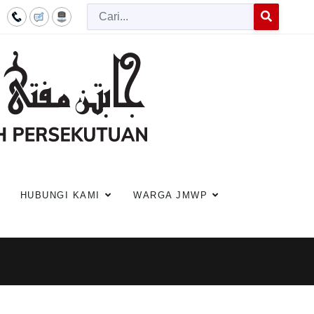
Cari
Type 2 or more c
HUBUNGI KAMI
WARGA JMWP