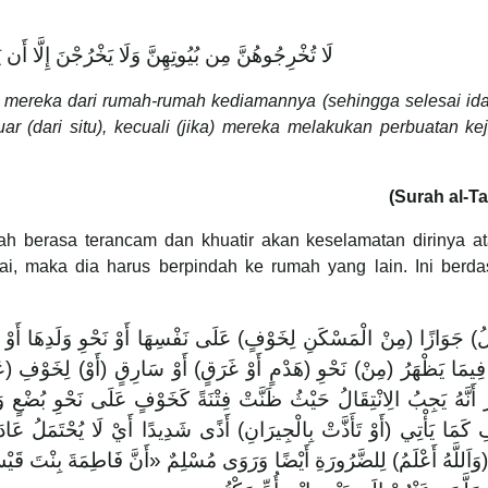
لَا تُخْرِجُوهُنَّ مِن بُيُوتِهِنَّ وَلَا يَخْرُجْنَ إِلَّا أَن يَأ
mereka dari rumah-rumah kediamannya (sehingga selesai ida
r (dari situ), kecuali (jika) mereka melakukan perbuatan ke
(Surah al-Ta
h berasa terancam dan khuatir akan keselamatan dirinya at
uai, maka dia harus berpindah ke rumah yang lain. Ini berd
ِلُ) جَوَازًا (مِنْ الْمَسْكَنِ لِخَوْفٍ) عَلَى نَفْسِهَا أَوْ نَحْوِ وَلَدِهَا أَوْ مَ
فِيمَا يَظْهَرُ (مِنْ) نَحْوِ (هَدْمٍ أَوْ غَرَقٍ) أَوْ سَارِقٍ (أَوْ) لِخَوْفِ (ع
 أَنَّهُ يَجِبُ الِانْتِقَالُ حَيْثُ ظَنَّتْ فِتْنَةً كَخَوْفٍ عَلَى نَحْوِ بُضْعٍ وَم
ُفِ كَمَا يَأْتِي (أَوْ تَأَذَّتْ بِالْجِيرَانِ) أَذًى شَدِيدًا أَيْ لَا يُحْتَمَلُ عَاد
وَاَللَّهُ أَعْلَمُ) لِلضَّرُورَةِ أَيْضًا وَرَوَى مُسْلِمٌ «أَنَّ فَاطِمَةَ بِنْتَ قَيْس