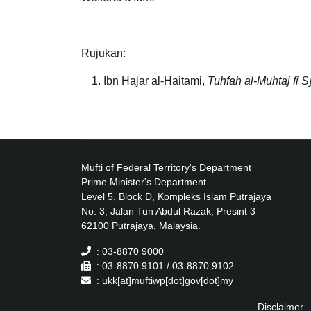
Rujukan:
Ibn Hajar al-Haitami,
Tuhfah al-Muhtaj fi S
Mufti of Federal Territory's Department
Prime Minister's Department
Level 5, Block D, Kompleks Islam Putrajaya
No. 3, Jalan Tun Abdul Razak, Presint 3
62100 Putrajaya, Malaysia.
: 03-8870 9000
: 03-8870 9101 / 03-8870 9102
: ukk[at]muftiwp[dot]gov[dot]my
Disclaimer