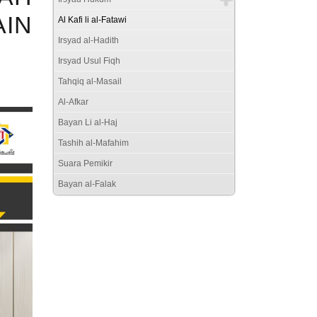
IN
Al Kafi li al-Fatawi
Irsyad al-Hadith
Irsyad Usul Fiqh
Tahqiq al-Masail
Al-Afkar
Bayan Li al-Haj
Tashih al-Mafahim
Suara Pemikir
Bayan al-Falak