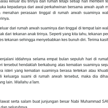
alau keluar ibu tirinya dari rumah tetapi setiap hari memberi 
ak suka kepadanya dari awal perkahwinan bersama arwah ayah 
aksa menahan perasaan tinggal di rumah arwah suaminya wa
rinya.
 keluar dari rumah arwah suaminya dan tinggal di tempat lain w
 dari tekanan anak tirinya. Seperti yang kita tahu, tekanan p
kes tekanan sehingga menyebabkan kes bunuh diri. Terima kasi
enjalani iddahnya selama empat bulan sepuluh hari di ruma
eri tersebut hendaklah berkabung atas kematian suaminya sep
 isteri yang kematian suaminya berasa tertekan atau khuati
hli keluarga suami di rumah arwah tersebut, maka dia diha
ng lain.
Wallahu a’lam.
 selawat serta salam buat junjungan besar Nabi Muhammad SAW
dan seluruhnya.