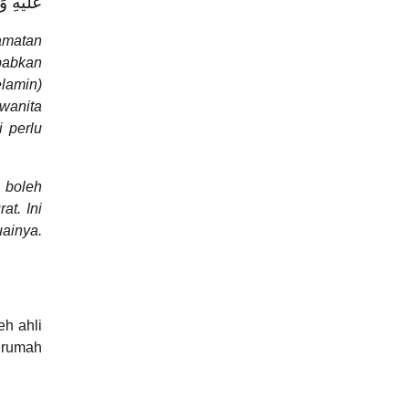
عَلَيْهِ»
amatan
babkan
elamin)
 wanita
i perlu
 boleh
at. Ini
ainya.
eh ahli
 rumah