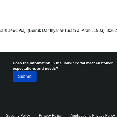
yarh al-Minhaj
, (Beirut: Dar Ihya’ al-Turath al-Arabi, 1983) 8:26
Does the information in the JMWP Portal meet customer
expectations and needs?
Security Policy
Privacy Policy
Application's Privacy Policy