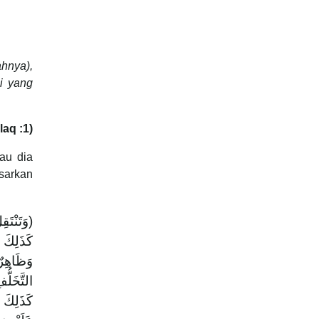
hnya),
ji yang
laq :1)
au dia
asarkan
وَتَنْتَق
كَذَلِكَ 
وَظَاهِرٌ
التَّخَلّ)
كَذَلِكَ (