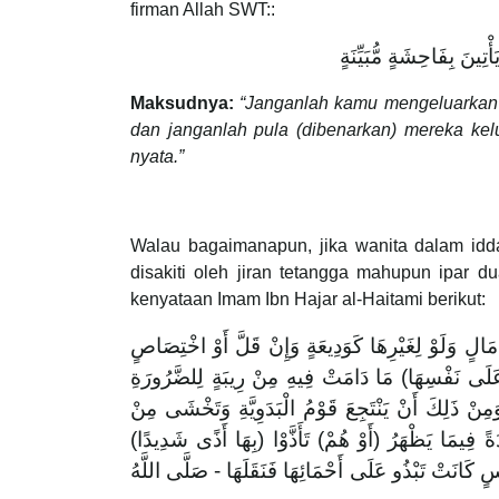
firman Allah SWT::
ْتِينَ بِفَاحِشَةٍ مُّبَيِّنَةٍ
Maksudnya:
“
Janganlah kamu mengeluarkan 
dan janganlah pula (dibenarkan) mereka kelua
nyata.”
Walau bagaimanapun, jika wanita dalam idda
disakiti oleh jiran tetangga mahupun ipar d
kenyataan Imam Ibn Hajar al-Haitami berikut:
(الٍ وَلَوْ لِغَيْرِهَا كَوَدِيعَةٍ وَإِنْ قَلَّ أَوْ اخْتِصَاصٍ
َلَى نَفْسِهَا) مَا دَامَتْ فِيهِ مِنْ رِيبَةٍ لِلضَّرُورَةِ
ِنْ ذَلِكَ أَنْ يَنْتَجِعَ قَوْمُ الْبَدَوِيَّةِ وَتَخْشَى مِنْ
َةً فِيمَا يَظْهَرُ (أَوْ هُمْ) تَأَذَّوْا (بِهَا أَذًى شَدِيدًا
ٍ كَانَتْ تَبْذُو عَلَى أَحْمَائِهَا فَنَقَلَهَا - صَلَّى اللَّهُ