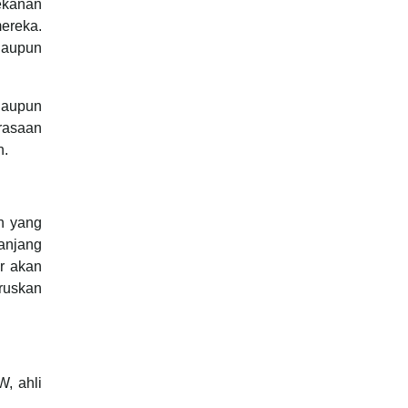
tekanan
mereka.
laupun
alaupun
erasaan
h.
h yang
anjang
r akan
ruskan
, ahli