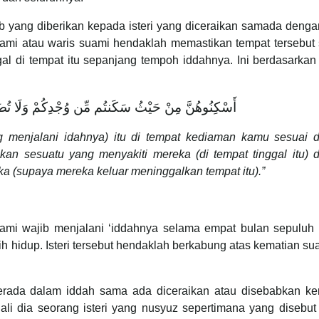
b yang diberikan kepada isteri yang diceraikan samada denga
. Suami atau waris suami hendaklah memastikan tempat tersebut
ggal di tempat itu sepanjang tempoh iddahnya. Ini berdasarkan
أَسْكِنُوهُنَّ مِنْ حَيْثُ سَكَنتُم مِّن وُجْدِكُمْ وَلَا تُضَارّ
yang menjalani idahnya) itu di tempat kediaman kamu sesuai 
n sesuatu yang menyakiti mereka (di tempat tinggal itu) 
 (supaya mereka keluar meninggalkan tempat itu).”
suami wajib menjalani ‘iddahnya selama empat bulan sepuluh 
 hidup. Isteri tersebut hendaklah berkabung atas kematian s
rada dalam iddah sama ada diceraikan atau disebabkan ke
ali dia seorang isteri yang nusyuz sepertimana yang disebu