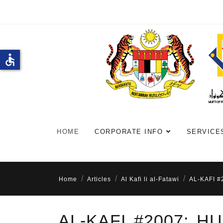
accessible
HOME
CORPORATE INFO
SERVICE
Home
Articles
Al Kafi li al-Fatawi
AL-KAFI 
AL-KAFI #2007: 