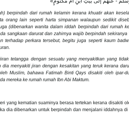
 وَسَلَّمَ - عَنْهُمْ إلَى بَيْتِ ابْنِ أُمِّ مَكْتُومٍ
ah) berpindah dari rumah kelamin kerana khuatir akan kesel
ta orang lain seperti harta simpanan walaupun sedikit dise
juga (dibenarkan wanita dalam iddah berpindah dari rumah k
ada sangkaan darurat dan zahirnya wajib berpindah sekiranya
an terhadap perkara tersebut, begitu juga seperti kaum badw
duran.
h jiran tetangga dengan sesuatu yang menyakitkan yang tidak
ia menyakiti jiran dengan kesakitan yang teruk kerana darur
leh Muslim, bahawa Fatimah Binti Qays disakiti oleh ipar-du
da mereka ke rumah rumah Ibn Abi Maktum.
eri yang kematian suaminya berasa tertekan kerana disakiti ol
ka dia dibenarkan untuk berpindah dan menjalani iddahnya di