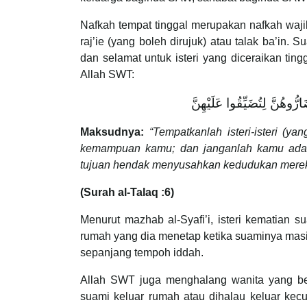
Nafkah tempat tinggal merupakan nafkah waji
raj’ie (yang boleh dirujuk) atau talak ba’in
dan selamat untuk isteri yang diceraikan tin
Allah SWT:
ُوهُنَّ لِتُضَيِّقُوا عَلَيْهِنَّ
Maksudnya:
“Tempatkanlah isteri-isteri (
kemampuan kamu; dan janganlah kamu adaka
tujuan hendak menyusahkan kedudukan mereka
(Surah al-Talaq :6)
Menurut mazhab al-Syafi’i, isteri kematian 
rumah yang dia menetap ketika suaminya masih
sepanjang tempoh iddah.
Allah SWT juga menghalang wanita yang be
suami keluar rumah atau dihalau keluar kecu