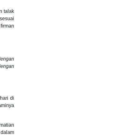
n talak
 sesuai
 firman
dengan
dengan
hari di
uaminya
matian
t dalam