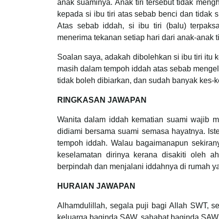
anak suaminya. Anak tiri tersebut tidak mengh
kepada si ibu tiri atas sebab benci dan tid
Atas sebab iddah, si ibu tiri (balu) terp
menerima tekanan setiap hari dari anak-anak ti
Soalan saya, adakah dibolehkan si ibu tiri itu
masih dalam tempoh iddah atas sebab mengelak
tidak boleh dibiarkan, dan sudah banyak kes-
RINGKASAN JAWAPAN
Wanita dalam iddah kematian suami wajib m
didiami bersama suami semasa hayatnya. Ist
tempoh iddah. Walau bagaimanapun sekiranya
keselamatan dirinya kerana disakiti oleh a
berpindah dan menjalani iddahnya di rumah ya
HURAIAN JAWAPAN
Alhamdulillah, segala puji bagi Allah SWT,
keluarga baginda SAW, sahabat baginda SAW 