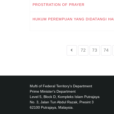
PROSTRATION OF PRAYER
HUKUM PEREMPUAN YANG DIDATANGI HA
72
73
74
Mufti of Federal Territory's Department
Prime Minister's Department
Level 5, Block D, Kompleks Islam Putrajaya
No. 3, Jalan Tun Abdul Razak, Presint 3
62100 Putrajaya, Malaysia.