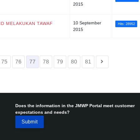
2015
10 September
ID MELAKUKAN TAWAF
Hits: 28952
2015
75
76
77
78
79
80
81
Does the information in the JMWP Portal meet customer
expectations and needs?