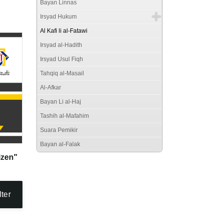
Bayan Linnas
Irsyad Hukum
Al Kafi li al-Fatawi
Irsyad al-Hadith
Irsyad Usul Fiqh
Tahqiq al-Masail
Al-Afkar
Bayan Li al-Haj
Tashih al-Mafahim
Suara Pemikir
Bayan al-Falak
izen"
lter