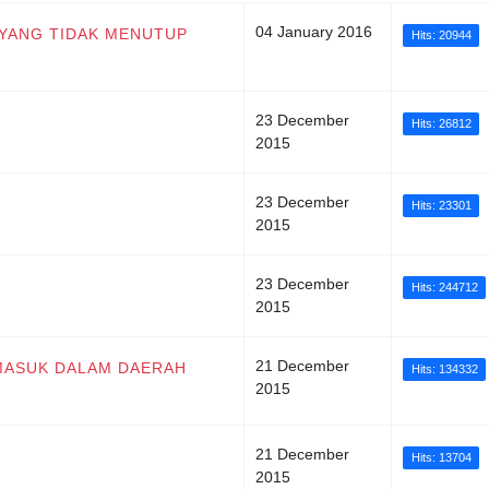
04 January 2016
 YANG TIDAK MENUTUP
Hits: 20944
23 December
Hits: 26812
2015
23 December
Hits: 23301
2015
23 December
Hits: 244712
2015
21 December
RMASUK DALAM DAERAH
Hits: 134332
2015
21 December
Hits: 13704
2015