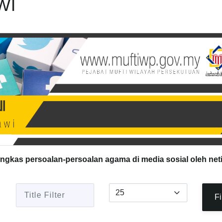
WI
ingkas persoalan-persoalan agama di media sosial oleh net
Title Filter
Display #
Fi