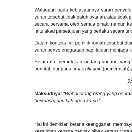
Walaupun pada kebiasaannya yuran penyeleng
yuran tersebut tidak patuh syariah, atau tida
secara bersama oleh semua pihak, namun ke
iaitu akad persetujuan yang berlaku secara te
Dalam konteks ini, pemilik rumah tersebut d
yuran penyelenggaraan bagi tujuan menjaga 
Selain itu, peruntukan undang-undang ya
perintah daripada pihak
ulil amri
(pemerintah) 
ُمْ
Maksudnya:
“
Wahai orang-orang yang beriman
berkuasa) dari kalangan kamu
.”
Hal ini demikian kerana keengganan membaya
kezaliman kepada banyak pihak kerana yuran