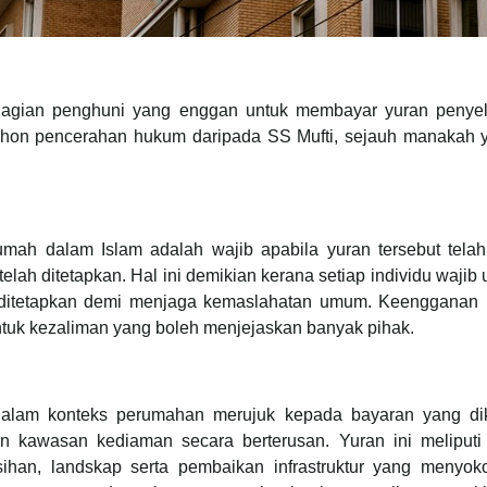
hagian penghuni yang enggan untuk membayar yuran peny
 Mohon pencerahan hukum daripada SS Mufti, sejauh manakah
 dalam Islam adalah wajib apabila yuran tersebut telah d
ah ditetapkan. Hal ini demikian kerana setiap individu wajib 
 ditetapkan demi menjaga kemaslahatan umum. Keengganan m
ntuk kezaliman yang boleh menjejaskan banyak pihak.
dalam konteks perumahan merujuk kepada bayaran yang di
 kawasan kediaman secara berterusan. Yuran ini meliput
ihan, landskap serta pembaikan infrastruktur yang menyo