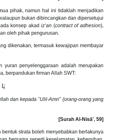
ua pihak, namun hal ini tidaklah menjadikan
h walaupun bukan dibincangkan dan dipersetujui
epada konsep akad
iz‘an
(
contract of adhesion
),
pkan oleh pihak pengurusan.
 yang dikenakan, termasuk kewajipan membayar
n yuran penyelenggaraan adalah merupakan
ma, berpandukan firman Allah SWT:
يَا 
lah dan kepada "Ulil-Amri" (orang-orang yang
[Surah Al-Nisā’, 59]
 bentuk strata boleh menyebabkan berlakunya
an bersama seperti keselamatan, kebersihan,