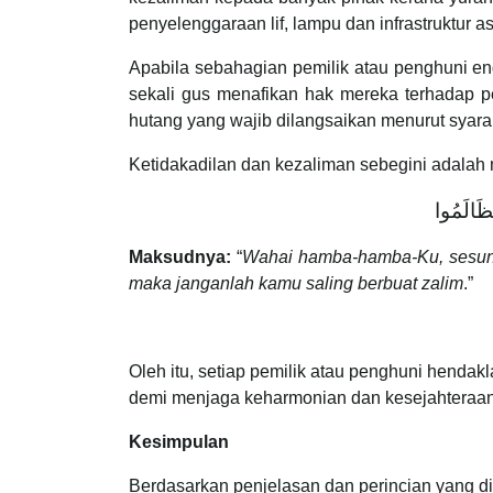
penyelenggaraan lif, lampu dan infrastruktur a
Apabila sebahagian pemilik atau penghuni e
sekali gus menafikan hak mereka terhadap pe
hutang yang wajib dilangsaikan menurut syar
Ketidakadilan dan kezaliman sebegini adalah 
ظَالَمُوا
Maksudnya:
“
Wahai hamba-hamba-Ku, sesung
maka janganlah kamu saling berbuat zalim
.”
Oleh itu, setiap pemilik atau penghuni henda
demi menjaga keharmonian dan kesejahteraa
Kesimpulan
Berdasarkan penjelasan dan perincian yang di