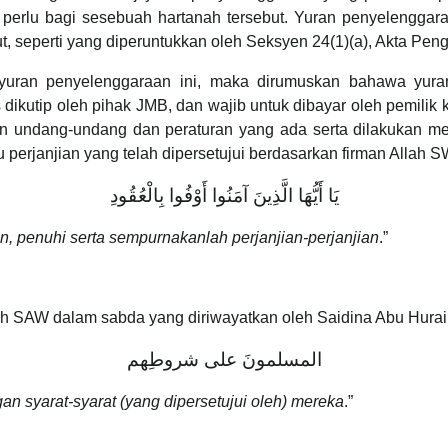
erlu bagi sesebuah hartanah tersebut. Yuran penyelenggar
ut, seperti yang diperuntukkan oleh Seksyen 24(1)(a), Akta Peng
yuran penyelenggaraan ini, maka dirumuskan bahawa yur
kutip oleh pihak JMB, dan wajib untuk dibayar oleh pemilik k
an undang-undang dan peraturan yang ada serta dilakukan me
 perjanjian yang telah dipersetujui berdasarkan firman Allah S
يَا أَيُّهَا الَّذِينَ آمَنُوا أَوْفُوا بِالْعُقُودِ
, penuhi serta sempurnakanlah perjanjian-perjanjian
.”
lah SAW dalam sabda yang diriwayatkan oleh Saidina Abu Hura
المسلمونَ على شروطِهم
an syarat-syarat (yang dipersetujui oleh) mereka
.”