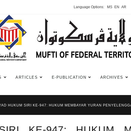
Language Options:
MS
EN
AR
S
ARTICLES
E-PUBLICATION
ARCHIVES
YAD HUKUM SIRI KE-947: HUKUM MEMBAYAR YURAN PENYELENG
SIRI KE-947: HUKUM 