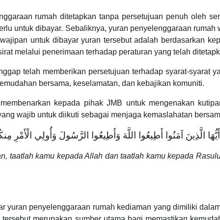
garaan rumah ditetapkan tanpa persetujuan penuh oleh sem
k perlu untuk dibayar. Sebaliknya, yuran penyelenggaraan ruma
wajipan untuk dibayar yuran tersebut adalah berdasarkan k
rsirat melalui penerimaan terhadap peraturan yang telah diteta
ianggap telah memberikan persetujuan terhadap syarat-syarat
kemudahan bersama, keselamatan, dan kebajikan komuniti.
ng membenarkan kepada pihak JMB untuk mengenakan kutipa
yang wajib untuk diikuti sebagai menjaga kemaslahatan bersa
أَيُّهَا الَّذِينَ آمَنُوا أَطِيعُوا اللَّهَ وَأَطِيعُوا الرَّسُولَ وَأُولِي الْأَمْرِ مِنك
, taatlah kamu kepada Allah dan taatlah kamu kepada Rasulul
r yuran penyelenggaraan rumah kediaman yang dimiliki dalam
 tersebut merupakan sumber utama bagi memastikan kemudah