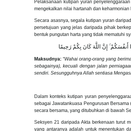
Pelaksanaan kutipan yuran penyelenggaraan y
mengekalkan nilai hartanah dan keharmonian 
Secara asasnya, segala kutipan yuran daripad
persetujuan yang jelas daripada pihak berke
bentuk pungutan harta yang tidak mematuhi sya
وا أَنفُسَكُمْ ۚ إِنَّ اللَّهَ كَانَ بِكُمْ رَحِيمًا
Maksudnya:
“
Wahai orang-orang yang berima
sebagainya), kecuali dengan jalan perniag
sendiri. Sesungguhnya Allah sentiasa Mengas
Dalam konteks kutipan yuran penyelenggaraa
sebagai Jawatankuasa Pengurusan Bersama 
secara bersama, yang ditubuhkan di bawah Sek
Seksyen 21 daripada Akta berkenaan turut m
yang antaranya adalah untuk menentukan d