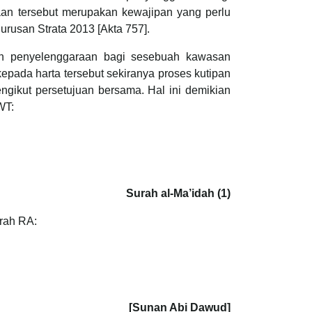
aan tersebut merupakan kewajipan yang perlu
urusan Strata 2013 [Akta 757].
an penyelenggaraan bagi sesebuah kawasan
epada harta tersebut sekiranya proses kutipan
ngikut persetujuan bersama. Hal ini demikian
WT:
Surah al-Ma’idah (1)
irah RA:
[Sunan Abi Dawud]