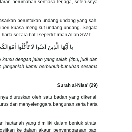
taran perumahan sentiasa terjaga, seterusnya
erdasarkan peruntukan undang-undang yang sah,
 diberi kuasa mengikut undang-undang. Segala
arta secara batil seperti firman Allah SWT:
يا أَيُّهَا الَّذِينَ آمَنُوا لَا تَأْكُلُوا أَمْوَال
kamu dengan jalan yang salah (tipu, judi dan
dan janganlah kamu berbunuh-bunuhan sesama
Surah al-Nisa’ (29)
nya diuruskan oleh satu badan yang dikenali
rus dan menyelenggara bangunan serta harta
hartanah yang dimiliki dalam bentuk strata,
ositkan ke dalam akaun penyenggaraan bagi