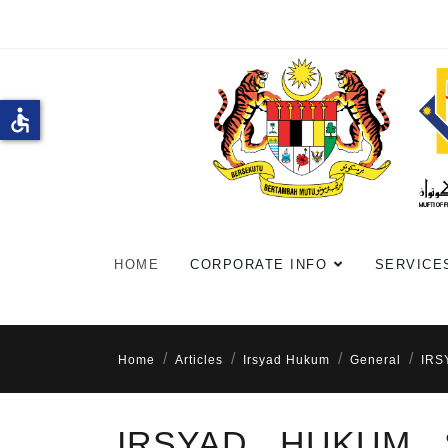
accessible
HOME
CORPORATE INFO
SERVICE
Home
Articles
Irsyad Hukum
General
IRS
IRSYAD HUKUM 