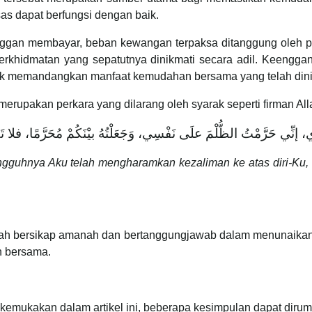
sas dapat berfungsi dengan baik.
nggan membayar, beban kewangan terpaksa ditanggung oleh pih
rkhidmatan yang sepatutnya dinikmati secara adil. Keenggan
ak memandangkan manfaat kemudahan bersama yang telah dinik
merupakan perkara yang dilarang oleh syarak seperti firman A
ي، إنِّي حَرَّمْتُ الظُّلْمَ علَى نَفْسِي، وَجَعَلْتُهُ بيْنَكُمْ مُحَرَّمًا، فلا تَ
guhnya Aku telah mengharamkan kezaliman ke atas diri-Ku
klah bersikap amanah dan bertanggungjawab dalam menunaikan 
n bersama.
kemukakan dalam artikel ini, beberapa kesimpulan dapat dirumu