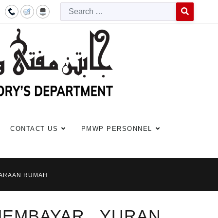
Searc
Type 2 or more c
CONTACT US
PMWP PERSONNEL
GARAAN RUMAH
MEMBAYAR YURAN