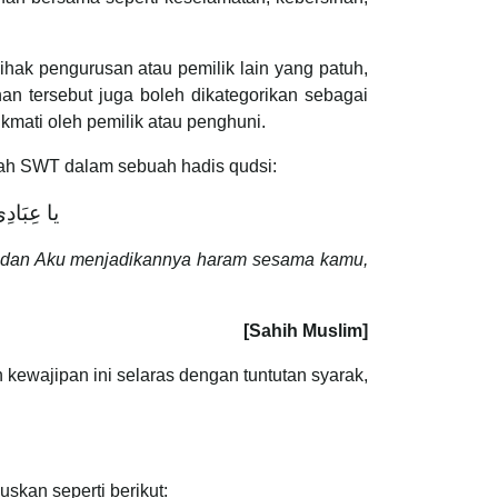
ak pengurusan atau pemilik lain yang patuh,
an tersebut juga boleh dikategorikan sebagai
mati oleh pemilik atau penghuni.
llah SWT dalam sebuah hadis qudsi:
يا عِبَادِ
, dan Aku menjadikannya haram sesama kamu,
[Sahih Muslim]
kewajipan ini selaras dengan tuntutan syarak,
skan seperti berikut: