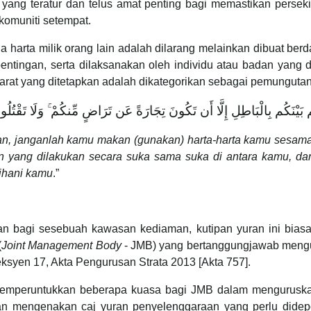
ang teratur dan telus amat penting bagi memastikan perseki
komuniti setempat.
a harta milik orang lain adalah dilarang melainkan dibuat b
pentingan, serta dilaksanakan oleh individu atau badan yang
rat yang ditetapkan adalah dikategorikan sebagai pemungutan h
َكُم بَيْنَكُم بِالْبَاطِلِ إِلَّا أَن تَكُونَ تِجَارَةً عَن تَرَاضٍ مِّنكُمْ ۚ وَلَا تَقْتُلُ
n, janganlah kamu makan (gunakan) harta-harta kamu sesama 
aan yang dilakukan secara suka sama suka di antara kamu, 
ihani kamu
.”
n bagi sesebuah kawasan kediaman, kutipan yuran ini biasa
(
Joint Management Body
- JMB) yang bertanggungjawab mengu
syen 17, Akta Pengurusan Strata 2013 [Akta 757].
emperuntukkan beberapa kuasa bagi JMB dalam menguruskan 
an mengenakan caj yuran penyelenggaraan yang perlu didep