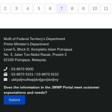
2
3
4
5
6
7
8
9
10
11
Mufti of Federal Territory's Department
Prime Minister's Department
Level 5, Block D, Kompleks Islam Putrajaya
No. 3, Jalan Tun Abdul Razak, Presint 3
62100 Putrajaya, Malaysia.
: 03-8870 9000
: 03-8870 9101 / 03-8870 9102
: ukk[at]muftiwp[dot]gov[dot]my
Does the information in the JMWP Portal meet customer
expectations and needs?