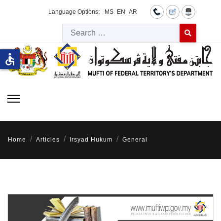
Language Options:
MS
EN
AR
Searc
Type 2 or more 
accessible
Home
Articles
Irsyad Hukum
General