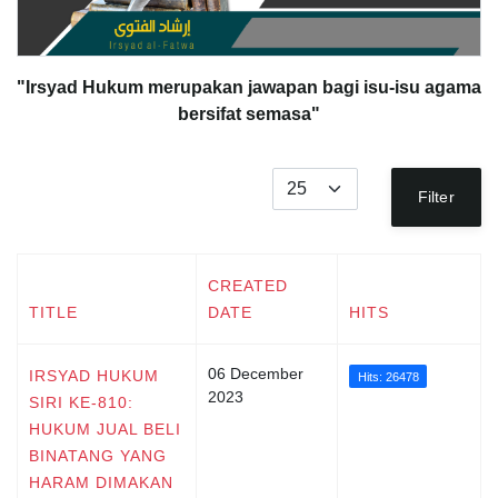
"Irsyad Hukum merupakan jawapan bagi isu-isu agama
bersifat semasa"
Display #
Filter
CREATED
TITLE
DATE
HITS
06 December
IRSYAD HUKUM
Hits: 26478
2023
SIRI KE-810:
HUKUM JUAL BELI
BINATANG YANG
HARAM DIMAKAN