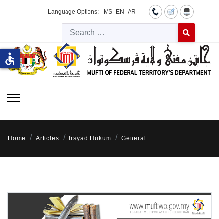
Language Options:
MS
EN
AR
Searc
Type 2 or more 
accessible
Home
Articles
Irsyad Hukum
General