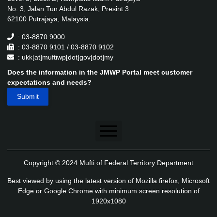
No. 3, Jalan Tun Abdul Razak, Presint 3
62100 Putrajaya, Malaysia.
: 03-8870 9000
: 03-8870 9101 / 03-8870 9102
: ukk[at]muftiwp[dot]gov[dot]my
Does the information in the JMWP Portal meet customer
expectations and needs?
Disclaimer
Copyright © 2024 Mufti of Federal Territory Department
Security Policy
Best viewed by using the latest version of Mozilla firefox, Microsoft
Privacy Policy
Edge or Google Chrome with minimum screen resolution of
1920x1080
Application's Privacy Policy