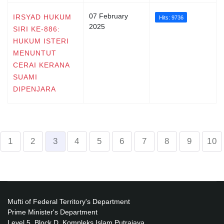
07 February
IRSYAD HUKUM
Hits: 9736
2025
SIRI KE-886:
HUKUM ISTERI
MENUNTUT
CERAI KERANA
SUAMI
DIPENJARA
1
2
3
4
5
6
7
8
9
10
Mufti of Federal Territory's Department
Prime Minister's Department
Level 5, Block D, Kompleks Islam Putrajaya