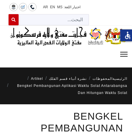
اختيار اللغة:
MS
EN
AR
البح
 for results.
accessible
الرئيسية
المحفوظات
نشرة أنباء قسم الفلك
Artikel
Bengkel Pembangunan Aplikasi Waktu Solat Antarabangsa
Dan Hitungan Waktu Solat
BENGKEL
PEMBANGUNAN