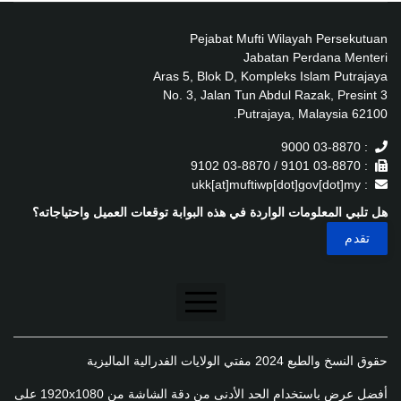
Pejabat Mufti Wilayah Persekutuan
Jabatan Perdana Menteri
Aras 5, Blok D, Kompleks Islam Putrajaya
No. 3, Jalan Tun Abdul Razak, Presint 3
62100 Putrajaya, Malaysia.
: 03-8870 9000
: 03-8870 9101 / 03-8870 9102
: ukk[at]muftiwp[dot]gov[dot]my
هل تلبي المعلومات الواردة في هذه البوابة توقعات العميل واحتياجاته؟
تنصل
حقوق النسخ والطبع 2024 مفتي الولايات الفدرالية الماليزية
سياسة الخصوصية
أفضل عرض باستخدام الحد الأدنى من دقة الشاشة من 1920x1080 على