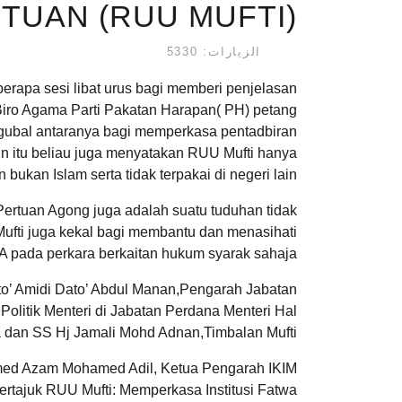
TUAN (RUU MUFTI)
الزيارات: 5330
apa sesi libat urus bagi memberi penjelasan
iro Agama Parti Pakatan Harapan( PH) petang
digubal antaranya bagi memperkasa pentadbiran
ain itu beliau juga menyatakan RUU Mufti hanya
ukan Islam serta tidak terpakai di negeri lain.
rtuan Agong juga adalah suatu tuduhan tidak
Mufti juga kekal bagi membantu dan menasihati
 pada perkara berkaitan hukum syarak sahaja.
to’ Amidi Dato’ Abdul Manan,Pengarah Jabatan
itik Menteri di Jabatan Perdana Menteri Hal
dan SS Hj Jamali Mohd Adnan,Timbalan Mufti.
amed Azam Mohamed Adil, Ketua Pengarah IKIM
rtajuk RUU Mufti: Memperkasa Institusi Fatwa.