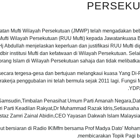
PERSEKU
 Mufti Wilayah Persekutuan (JMWP) telah mengadakan beber
fti Wilayah Persekutuan (RUU Mufti) kepada Jawatankuasa B
Hj Abdullah menjelaskan keperluan dan justifikasi RUU Mufti 
bir institusi Mufti dan kefatwaan di Wilayah Persekutuan. Sel
rang Islam di Wilayah Persekutuan sahaja dan tidak melibatkan b
ara tergesa-gesa dan bertujuan melangkaui kuasa Yang Di-Pe
akerja penggubalan ini telah bermula sejak 2011 lagi. Fungsi 
YDPA
ani Samsudin,Timbalan Penasihat Umum Parti Amanah Negara,Da
rti Keadilan Rakyat,Dr Muhammad Razak Idris,Setiausaha Pol
taz Zamri Zainal Abidin,CEO Yayasan Dakwah Islam Malaysia 
mput bersiaran di Radio IKIMfm bersama Prof Madya Dato’ Moh
membicarakan Topik Pagi be