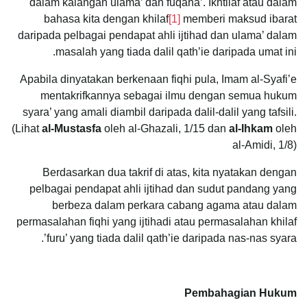
dalam kalangan ulama’ dan fuqaha’. Ikhtilaf atau dalam
bahasa kita dengan khilaf
[1]
memberi maksud ibarat
daripada pelbagai pendapat ahli ijtihad dan ulama’ dalam
masalah yang tiada dalil qath’ie daripada umat ini.
Apabila dinyatakan berkenaan fiqhi pula, Imam al-Syafi’e
mentakrifkannya sebagai ilmu dengan semua hukum
syara’ yang amali diambil daripada dalil-dalil yang tafsili.
(Lihat
al-Mustasfa
oleh al-Ghazali, 1/15 dan
al-Ihkam
oleh
al-Amidi, 1/8)
Berdasarkan dua takrif di atas, kita nyatakan dengan
pelbagai pendapat ahli ijtihad dan sudut pandang yang
berbeza dalam perkara cabang agama atau dalam
permasalahan fiqhi yang ijtihadi atau permasalahan khilaf
furu’ yang tiada dalil qath’ie daripada nas-nas syara’.
Pembahagian Hukum