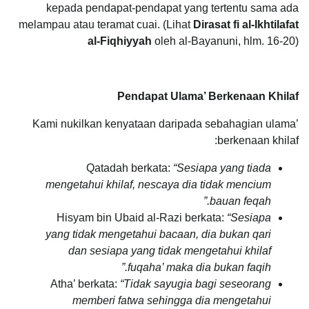
kepada pendapat-pendapat yang tertentu sama ada
melampau atau teramat cuai. (Lihat
Dirasat fi al-Ikhtilafat
al-Fiqhiyyah
oleh al-Bayanuni, hlm. 16-20)
Pendapat Ulama’ Berkenaan Khilaf
Kami nukilkan kenyataan daripada sebahagian ulama’
berkenaan khilaf:
Qatadah berkata:
“Sesiapa yang tiada
mengetahui khilaf, nescaya dia tidak mencium
bauan feqah.”
Hisyam bin Ubaid al-Razi berkata:
“Sesiapa
yang tidak mengetahui bacaan, dia bukan qari
dan sesiapa yang tidak mengetahui khilaf
fuqaha’ maka dia bukan faqih.”
Atha’ berkata:
“Tidak sayugia bagi seseorang
memberi fatwa sehingga dia mengetahui