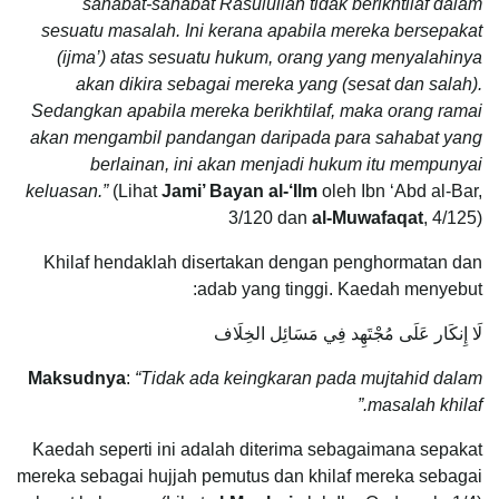
sahabat-sahabat Rasulullah tidak berikhtilaf dalam
sesuatu masalah. Ini kerana apabila mereka bersepakat
(ijma’) atas sesuatu hukum, orang yang menyalahinya
akan dikira sebagai mereka yang (sesat dan salah).
Sedangkan apabila mereka berikhtilaf, maka orang ramai
akan mengambil pandangan daripada para sahabat yang
berlainan, ini akan menjadi hukum itu mempunyai
keluasan.”
(Lihat
Jami’ Bayan al-‘Ilm
oleh Ibn ‘Abd al-Bar,
3/120 dan
al-Muwafaqat
, 4/125)
Khilaf hendaklah disertakan dengan penghormatan dan
adab yang tinggi. Kaedah menyebut:
لَا إِنكَار عَلَى مُجْتَهِد فِي مَسَائِل الخِلَاف
Maksudnya
:
“Tidak ada keingkaran pada mujtahid dalam
masalah khilaf.”
Kaedah seperti ini adalah diterima sebagaimana sepakat
mereka sebagai hujjah pemutus dan khilaf mereka sebagai