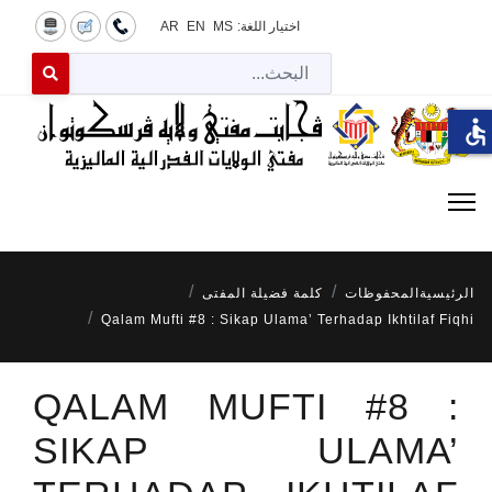
اختيار اللغة:
MS
EN
AR
البح
 for results.
accessible
الرئيسية
المحفوظات
كلمة فضيلة المفتى
Qalam Mufti #8 : Sikap Ulama’ Terhadap Ikhtilaf Fiqhi
QALAM MUFTI #8 :
SIKAP ULAMA’