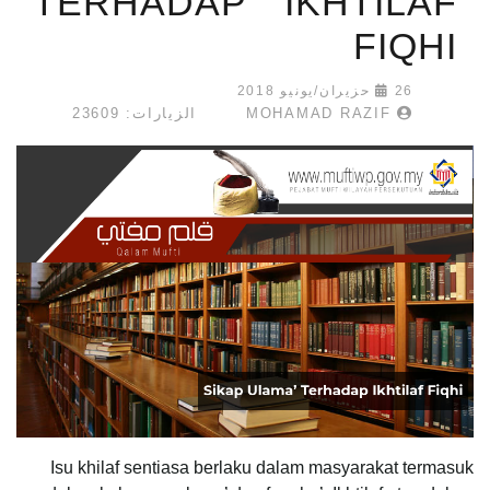
TERHADAP IKHTILAF
FIQHI
26 حزيران/يونيو 2018
MOHAMAD RAZIF
الزيارات: 23609
Isu khilaf sentiasa berlaku dalam masyarakat termasuk