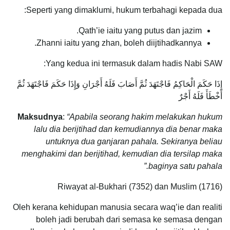
Seperti yang dimaklumi, hukum terbahagi kepada dua:
Qath’ie iaitu yang putus dan jazim.
Zhanni iaitu yang zhan, boleh diijtihadkannya.
Yang kedua ini termasuk dalam hadis Nabi SAW:
إِذَا حَكَمَ الْحَاكِمُ فَاجْتَهَدَ ثُمَّ أَصَابَ فَلَهُ أَجْرَانِ‏‏ وَإِذَا حَكَمَ فَاجْتَهَدَ ثُمَّ
أَخْطَأَ فَلَهُ أَجْرٌ
Maksudnya
:
“Apabila seorang hakim melakukan hukum
lalu dia berijtihad dan kemudiannya dia benar maka
untuknya dua ganjaran pahala. Sekiranya beliau
menghakimi dan berijtihad, kemudian dia tersilap maka
baginya satu pahala.”
Riwayat al-Bukhari (7352) dan Muslim (1716)
Oleh kerana kehidupan manusia secara waq’ie dan realiti
boleh jadi berubah dari semasa ke semasa dengan