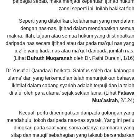
pelbagai sebab, maka menjadi keperluan ijtihad hukum
zanni seperti ini. Inilah hakikat fiqh.
Seperti yang ditakrifkan, kefahaman yang mendalam
dengan nas-nas, ijtihad dalam mendapatkan semua
makna, illah, tujuan atau semua hukum yang diistinbatkan
daripada nas secara ijtihad atau daripada ma’qul nas yang
juz’ie yang tiada nas atau ma’qul daripada jumlah nas.
(Lihat
Buhuth Muqaranah
oleh Dr. Fathi Duraini, 1/16)
Dr Yusuf al-Qaradawi berkata: Salafus soleh dari kalangan
ulama’ dan yang terkemudian telah menunjukkan bahawa
ikhtilaf dalam cabang syariah adalah terpuji dan ia telah
dilalui oleh para ulama’ sejak sekian lama. (Lihat
Fatawa
Mua’asirah
, 2/124)
Kecuali perlu diperingatkan daripada golongan yang
mendahului tokoh daripada nas-nas syarak. Yang ini perlu
diingkari pada saat yang sama adanya gambaran yang
silap dan mauqif sebahagian yang taksub bersandarkan