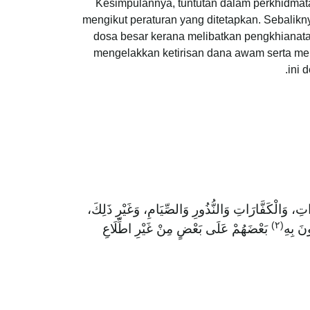
Kesimpulannya, tuntutan dalam perkhidmat
mengikut peraturan yang ditetapkan. Sebalikn
dosa besar kerana melibatkan pengkhianata
mengelakkan ketirisan dana awam serta me
ini 
وَهَذَا يَعُمُّ جَمِيعَ الْأَمَانَاتِ الْوَاجِبَةِ عَلَى الْإِنْ
)
٢
(
بَعْضَهُمْ عَلَى بَعْضٍ مِنْ غَيْرِ اطِّلَاعِ
مِمَّا ه