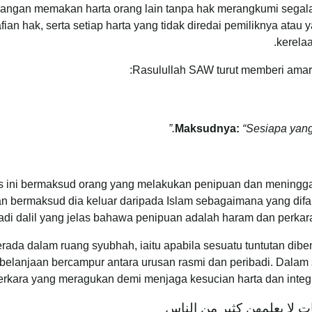
angan memakan harta orang lain tanpa hak merangkumi segala b
ian hak, serta setiap harta yang tidak diredai pemiliknya ata
.
kerelaa
Rasulullah SAW turut memberi amar
Maksudnya:
“Sesiapa yang
s ini bermaksud orang yang melakukan penipuan dan meninggal
 bermaksud dia keluar daripada Islam sebagaimana yang difaha
di dalil yang jelas bahawa penipuan adalah haram dan perkar
rada dalam ruang syubhah, iaitu apabila sesuatu tuntutan dibena
anjaan bercampur antara urusan rasmi dan peribadi. Dalam situ
kara yang meragukan demi menjaga kesucian harta dan integriti
الحلال بين والحرام بين، وب