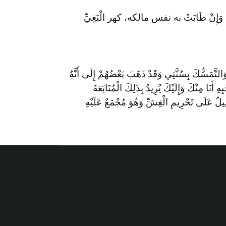
فَيَدْخُلُ فِي هَذَا: الْقِمَارُ وَالْخِدَاعُ وَالْ
قَالَ الْخَطَّابِيُّ مَعْنَاهُ لَيْسَ عَلَى سِيرَتِنَا وَمَذْهَ
أَرَادَ بِذَلِكَ نَفْيَهُ عَنِ الْإِسْلَامِ وَلَيْسَ هَ
وَالْمُوَافَقَةَ وَيَشْهَدُ لِذَلِكَ قَوْلُهُ تَعَالَى