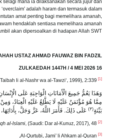
selagi mana ia dilaksanakan secara jujur dan
u ‘overclaim’ adalah haram dan termasuk dalam
tuntutan amat penting bagi memelihara amanah,
at awam hendaklah sentiasa memelihara amanah
ambil akan dipersoalkan di hadapan Allah SWT.
AHAH USTAZ AHMAD FAUWAZ BIN FADZIL
16 ZULKAEDAH 1447H / 4 MEI 2026
[1]
 Taibah li al-Nashr wa al-Tawzi‘, 1999), 2:339.
Ibn Kathir,
َاتِ، وَالْكَفَّارَاتِ وَالنُّذُورِ وَالصِّيَامِ، وَغَيْرِ ذَلِكَ،
ْ عَلَى بَعْضٍ كَالْوَدَائِعِ وَغَيْرِ ذَلِكَ مِمَّا يَأْتَمِنُونَ بِهِ
)
٣
(
لِكَ فِي الدُّنْيَا أُخِذَ مِنْهُ ذَلِكَ يَوْمَ الْقِيَامَةِ،
بَيِّنَةٍ
[2]
qh al-Islami
, (Saudi: Dar al-Kunuz, 2017), 48.
Abdullah bin Radi,
[3]
Al-Qurtubi, Jami’ li Ahkam al-Quran,