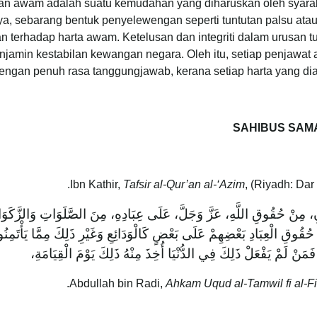
an awam adalah suatu kemudahan yang diharuskan oleh syarak 
ya, sebarang bentuk penyelewengan seperti tuntutan palsu ata
n terhadap harta awam. Ketelusan dan integriti dalam urusan 
njamin kestabilan kewangan negara. Oleh itu, setiap penjaw
dengan penuh rasa tanggungjawab, kerana setiap harta yang di
SAHIBUS SAM
Tafsir al-Qur’an al-‘Azim
, (Riyadh: Dar
سَانِ، مِنْ حُقُوقِ اللَّهِ، عَزَّ وَجَلَّ، عَلَى عِبَادِهِ، مِنَ الصَّلَوَاتِ وَالزَّكَو
ُوَ مُؤْتَمَنٌ عَلَيْهِ لَا يَطَّلِعُ عَلَيْهِ الْعِبَادُ، وَمِنْ حُقُوقِ الْعِبَادِ بَعْضِهِم
عَلَى ذَلِكَ. فَأَمَرَ اللَّهُ، عَزَّ وَجَلَّ، بِأَدَائِهَا، فَمَنْ لَمْ يَفْعَلْ ذَ
Ahkam Uqud al-Tamwil fi al-Fi