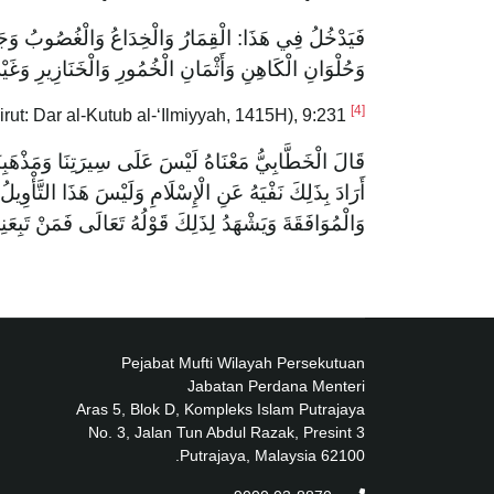
تْهُ الشَّرِيعَةُ وَإِنْ طَابَتْ به نفس مالكه، كهر الْبَغِيِّ
نِ الْكَاهِنِ وَأَثْمَانِ الْخُمُورِ وَالْخَنَازِيرِ وَغَيْرِ ذَلِكَ.
[4]
eirut: Dar al-Kutub al-‘Ilmiyyah, 1415H), 9:231,
al-Azimabadi,
عِي وَالتَّمَسُّكَ بِسُنَّتِي وَقَدْ ذَهَبَ بَعْضُهُمْ إِلَى أَنَّهُ
لُ لِصَاحِبِهِ أَنَا مِنْكَ وَإِلَيْكَ يُرِيدُ بِذَلِكَ الْمُتَابَعَةَ
حَدِيثُ دَلِيلٌ عَلَى تَحْرِيمِ الْغِشِّ وَهُوَ مُجْمَعٌ عَلَيْهِ
Pejabat Mufti Wilayah Persekutuan
Jabatan Perdana Menteri
Aras 5, Blok D, Kompleks Islam Putrajaya
No. 3, Jalan Tun Abdul Razak, Presint 3
62100 Putrajaya, Malaysia.