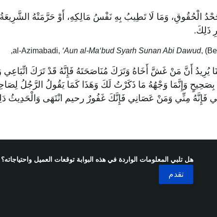
غُصُوبُ وَجَحْدُ الْحُقُوقِ، وَمَا لَا تَطِيبُ بِهِ نَفْسُ مَالِكِهِ، أَوْ حَرَّمَ
وَحُلْوَا
‘Aun al-Ma‘bud Syarh Sunan Abi Dawud
, (B
بِنَا يُرِيدُ أَنَّ مَنْ غَشَّ أَخَاهُ وَتَرَكَ مُنَاصَحَتَهُ فَإِنَّهُ قَدْ تَرَكَ اتِّبَا
ذَا التَّأْوِيلُ بِصَحِيحٍ وَإِنَّمَا وَجْهُهُ مَا ذَكَرْتُ لَكَ وَهَذَا كَمَا يَقُولُ الرَّجُ
 فَمَنْ تَبِعَنِي فَإِنَّهُ مِنِّي وَمَنْ عَصَانِي فَإِنَّكَ غَفُورٌ رحيم انْتَهَى وَالْ
هل تلبي المعلومات الواردة في هذه البوابة توقعات العميل واحتياجاته؟