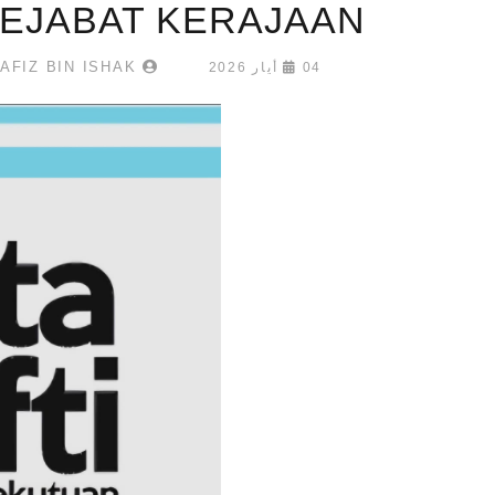
PEJABAT KERAJAAN
AL-HAFIZ BIN ISHAK
04 أيار 2026