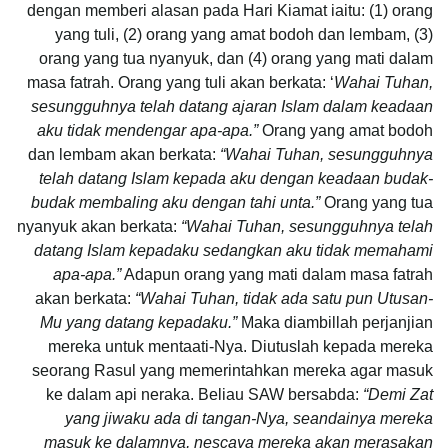
dengan memberi alasan pada Hari Kiamat iaitu: (1) orang
yang tuli, (2) orang yang amat bodoh dan lembam, (3)
orang yang tua nyanyuk, dan (4) orang yang mati dalam
masa fatrah. Orang yang tuli akan berkata: ‘
Wahai Tuhan,
sesungguhnya telah datang ajaran Islam dalam keadaan
aku tidak mendengar apa-apa.”
Orang yang amat bodoh
dan lembam akan berkata:
“Wahai Tuhan, sesungguhnya
telah datang Islam kepada aku dengan keadaan budak-
budak membaling aku dengan tahi unta.”
Orang yang tua
nyanyuk akan berkata:
“Wahai Tuhan, sesungguhnya telah
datang Islam kepadaku sedangkan aku tidak memahami
apa-apa.”
Adapun orang yang mati dalam masa fatrah
akan berkata:
“Wahai Tuhan, tidak ada satu pun Utusan-
Mu yang datang kepadaku.”
Maka diambillah perjanjian
mereka untuk mentaati-Nya. Diutuslah kepada mereka
seorang Rasul yang memerintahkan mereka agar masuk
ke dalam api neraka. Beliau SAW bersabda:
“Demi Zat
yang jiwaku ada di tangan-Nya, seandainya mereka
masuk ke dalamnya, nescaya mereka akan merasakan