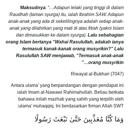
Maksudnya
:
“
…
Adapun lelaki yang tinggi di dalam
Raudhah (taman syurga) itu, ialah Ibrahim SAW. Adapun
anak-anak yang ada di sekelilingnya adalah setiap anak-
anak yang dilahirkan yang mati di atas fitrah (yakni Islam
dan dimasukkan ke dalam syurga).
Lalu sebahagian
orang Islam bertanya “Wahai Rasulullah, adakah ianya
termasuk kanak-kanak orang musyrikin?” Lalu
Rasulullah SAW menjawab, “Termasuk anak-anak
orang musyrikin…”
Riwayat al-Bukhari (7047)
Antara ulama’ yang berpandangan dengan pendapat ini
ialah Imam al-Nawawi Rahimahullah. Beliau berkata
bahawa inilah mazhab yang sahih yang terpilih oleh
ulama’ muhaqqiq. Ini berdasarkan firman Allah SWT:
وَمَا كُنَّا مُعَذِّبِينَ حَتَّىٰ نَبْعَثَ رَسُولًا