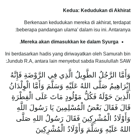
Kedua: Kedudukan di Akhirat
Berkenaan kedudukan mereka di akhirat, terdapat
beberapa pandangan ulama’ dalam isu ini. Antaranya:
Mereka akan dimasukkan ke dalam Syurga.
Ini berdasarkan hadis yang diriwayatkan oleh Samurah bin
Jundub R.A, antara lain menyebut sabda Rasulullah SAW:
وَأَمَّا الرَّجُلُ الطَّوِيلُ الَّذِي فِي الرَّوْضَةِ فَإِنَّهُ
إِبْرَاهِيمُ صَلَّى اللهُ عَلَيْهِ وَسَلَّمَ وَأَمَّا الْوِلْدَانُ
الَّذِينَ حَوْلَهُ فَكُلُّ مَوْلُودٍ مَاتَ عَلَى الْفِطْرَةِ
قَالَ فَقَالَ بَعْضُ الْمُسْلِمِينَ يَا رَسُولَ اللَّهِ
وَأَوْلَادُ الْمُشْرِكِينَ فَقَالَ رَسُولُ اللهِ صَلَّى
اللهُ عَلَيْهِ وَسَلَّمَ وَأَوْلَادُ الْمُشْرِكِينَ