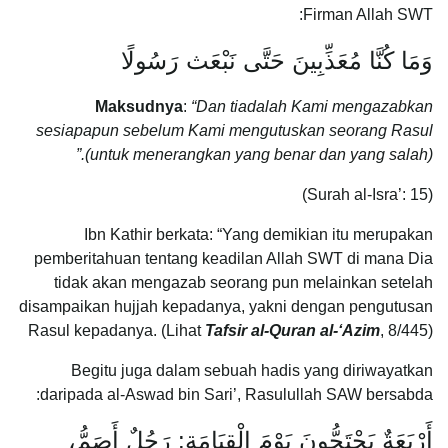
Firman Allah SWT:
وَمَا كُنَّا مُعَذِّبِينَ حَتَّى نَبْعَث رَسُولًا
Maksudnya
:
“Dan tiadalah Kami mengazabkan
sesiapapun sebelum Kami mengutuskan seorang Rasul
(untuk menerangkan yang benar dan yang salah).”
(Surah al-Isra’: 15)
Ibn Kathir berkata: “Yang demikian itu merupakan
pemberitahuan tentang keadilan Allah SWT di mana Dia
tidak akan mengazab seorang pun melainkan setelah
disampaikan hujjah kepadanya, yakni dengan pengutusan
Rasul kepadanya. (Lihat
Tafsir al-Quran al-‘Azim
, 8/445)
Begitu juga dalam sebuah hadis yang diriwayatkan
daripada al-Aswad bin Sari’, Rasulullah SAW bersabda:
أَرْبَعَةٌ يَحْتَجُّونَ يَوْمَ الْقِيَامَةِ: رَجُلٌ أَصَمُّ،