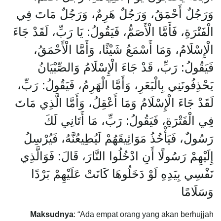
وَرَجُلٌ أَحْمَقُ، وَرَجُلٌ هَرِمٌ، وَرَجُلٌ مَاتَ فِي
الْفَتْرَةِ، فَأَمَّا الْأَصَمُّ، فَيَقُولُ: يَا رَبِّ، لَقَدْ جَاءَ
الْإِسْلَامُ، وَمَا أَسْمَعُ شَيْئًا، وَأَمَّا الْأَحْمَقُ،
فَيَقُولُ: رَبِّ، قَدْ جَاءَ الْإِسْلَامُ وَالصِّبْيَانُ
يَحْذِفُونَنِي بِالْبَعَرِ، وَأَمَّا الْهَرِمُ، فَيَقُولُ: رَبِّ،
لَقَدْ جَاءَ الْإِسْلَامُ وَمَا أَعْقِلُ، وَأَمَّا الَّذِي مَاتَ
فِي الْفَتْرَةِ، فَيَقُولُ: رَبِّ، مَا أَتَانِي لَكَ
رَسُولٌ، فَيَأْخُذُ مَوَاثِيقَهُمْ لَيُطِيعُنَّهُ، فَيُرْسِلُ
إِلَيْهِمْ رَسُولًا أَنِ ادْخُلُوا النَّارَ، قَالَ: فَوَالَّذِي
نَفْسِي بِيَدِهِ لَوْ دَخَلُوهَا كَانَتْ عَلَيْهِمْ بَرْدًا
وَسَلَامًا
Maksudnya
: “Ada empat orang yang akan berhujjah