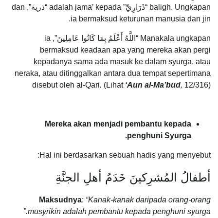
baligh. Ungkapan “ذَرَارِيِّ” adalah jama’ kepada “ذرية”, dan
ia bermaksud keturunan manusia dan jin.
Manakala ungkapan “اللَّهُ أَعْلَمُ بِمَا كَانُوا عَامِلِينَ”, ia
bermaksud keadaan apa yang mereka akan pergi
kepadanya sama ada masuk ke dalam syurga, atau
neraka, atau ditinggalkan antara dua tempat sepertimana
disebut oleh al-Qari
.
(Lihat
‘Aun al-Ma’bud
,
12/316)
Mereka akan menjadi pembantu kepada
penghuni Syurga.
Hal ini berdasarkan sebuah hadis yang menyebut:
أطفالُ المُشرِكينَ خَدَمُ أهلِ الجنَّةِ
Maksudnya
:
“Kanak-kanak daripada orang-orang
musyrikin adalah pembantu kepada penghuni syurga.”