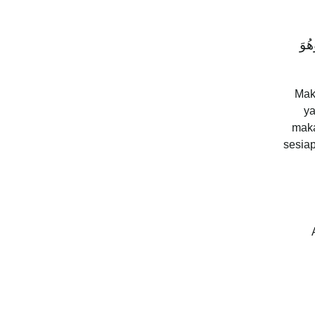
هُوَ
Mak
ya
maka
sesia