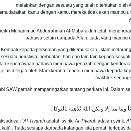
melainkan dengan sesuatu yang telah ditentukan oleh 
emudaratkan kamu dengan kamu, mereka tidak akan mampu un
y
eikh Muhammad Abdurrahman Al-Mubarakfuri telah menghuraik
bahawa selain daripada Allah, tiada yang mampu 
Kembali kepada persoalan yang dikemukakan, Islam melaran
sesuatu peristiwa, perbuatan, hari dan lain-lain kepada sesua
lah kepercayaan bahawa membawa jenazah dengan kenderaan 
jelas ditegah oleh Islam kerana ia boleh membawa kepada ke
makhluk sedangk
bi SAW pernah memperingatkan tentang perkara ini. Dalam seb
اثاً وما منا إلا ولكن اللهُ يُذْهبه بالتوكل
ksudnya : “
Al-Tiyarah
adalah syirik,
Al-Tiyarah
adalah syirik,
Al
a kali) . Tiada sesiapa daripada kalangan kita pernah terlepas d