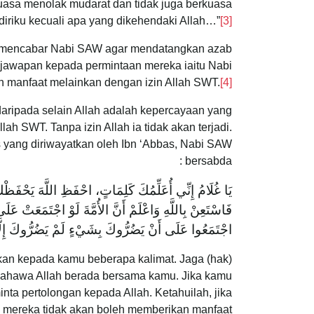
uasa menolak mudarat dan tidak juga berkuasa
iriku kecuali apa yang dikehendaki Allah…”
[3]
n mencabar Nabi SAW agar mendatangkan azab
 jawapan kepada permintaan mereka iaitu Nabi
manfaat melainkan dengan izin Allah SWT.
[4]
aripada selain Allah adalah kepercayaan yang
llah SWT. Tanpa izin Allah ia tidak akan terjadi.
s yang diriwayatkan oleh Ibn ‘Abbas, Nabi SAW
bersabda :
‌يَا ‌غُلَامُ ‌إِنِّي ‌أُعَلِّمُكَ ‌كَلِمَاتٍ، احْفَظِ اللَّهَ يَحْفَ
فَاسْتَعِنْ بِاللَّهِ وَاعْلَمْ أَنَّ الأُمَّةَ لَوْ اجْتَمَعَتْ عَلَ
اجْتَمَعُوا عَلَى أَنْ يَضُرُّوكَ بِشَيْءٍ لَمْ يَضُرُّوكَ إِلَّا 
kan kepada kamu beberapa kalimat. Jaga (hak)
 bahawa Allah berada bersama kamu. Jika kamu
ta pertolongan kepada Allah. Ketahuilah, jika
 mereka tidak akan boleh memberikan manfaat