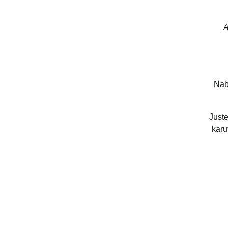
A
Nab
Just
karu