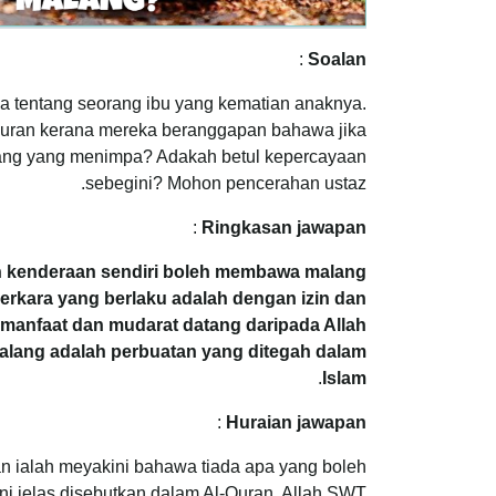
:
Soalan
ca tentang seorang ibu yang kematian anaknya.
buran kerana mereka beranggapan bahawa jika
lang yang menimpa? Adakah betul kepercayaan
sebegini? Mohon pencerahan ustaz.
:
Ringkasan jawapan
 kenderaan sendiri boleh membawa malang
erkara yang berlaku adalah dengan izin dan
 manfaat dan mudarat datang daripada Allah
alang adalah perbuatan yang ditegah dalam
.
Islam
:
Huraian jawapan
n ialah meyakini bahawa tiada apa yang boleh
ni jelas disebutkan dalam Al-Quran. Allah SWT