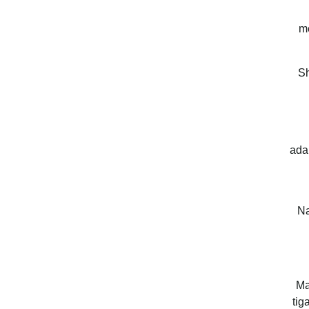
m
Sh
ada
Na
Ma
tig