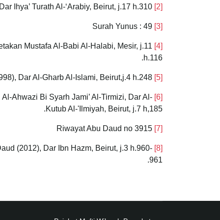
Fakhruddin Al-Razi, Muhammad Bin Umar, Mafatih Al-Ghaib (1999), Dar Ihya’ Turath Al-‘Arabiy, Beirut, j.17 h.310
[2]
Surah Yunus : 49
[3]
takan Mustafa Al-Babi Al-Halabi, Mesir, j.11
[4]
h.116.
Riwayat Al-Tirmizi no 2516, Sunan Al-Tirmizi (1998), Dar Al-Gharb Al-Islami, Beirut,j.4 h.248
[5]
-Ahwazi Bi Syarh Jami’ Al-Tirmizi, Dar Al-
[6]
Kutub Al-'Ilmiyah, Beirut, j.7 h,185.
Riwayat Abu Daud no 3915
[7]
aud (2012), Dar Ibn Hazm, Beirut, j.3 h.960-
[8]
961.