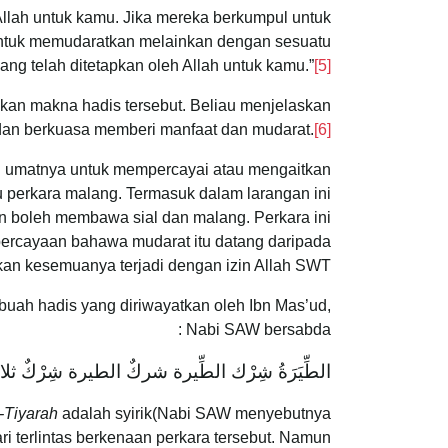
Allah untuk kamu. Jika mereka berkumpul untuk
tuk memudaratkan melainkan dengan sesuatu
ang telah ditetapkan oleh Allah untuk kamu.”
[5]
an makna hadis tersebut. Beliau menjelaskan
dan berkuasa memberi manfaat dan mudarat.
[6]
g umatnya untuk mempercayai atau mengaitkan
tu perkara malang. Termasuk dalam larangan ini
boleh membawa sial dan malang. Perkara ini
percayaan bahawa mudarat itu datang daripada
an kesemuanya terjadi dengan izin Allah SWT.
uah hadis yang diriwayatkan oleh Ibn Mas’ud,
Nabi SAW bersabda :
‌الطِّيَرَةُ ‌شِرْك ‌الطِّيرة ‌شركٌ ‌الطيرة ‌شِرْكٌ ثل
-Tiyarah
adalah syirik(Nabi SAW menyebutnya
ari terlintas berkenaan perkara tersebut. Namun