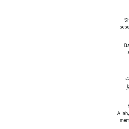
Sh
sese
Ba
تَ
ْ
Allah
memo