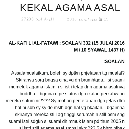
KEKAL AGAMA ASAL
الزيارات: 27203
15 تموز/يوليو 2016
AL-KAFI LI AL-FATAWI : SOALAN
332
(15 JULAI 2016
M / 10 SYAWAL 1437 H)
SOALAN:
Assalamualaikum. boleh sy dptkn pnjelasan ttg mualaf?
Skiranya sorg bngsa cina yg dh brumhtgga... si suami
memeluk agama islam n si istri tetap dgn agama asalnya
buddha... bgmna n pe status dgn ikatan perkahwinn
mereka sblum ni???? Sy mohon percerahan dgn jelas dlm
hal ni sbb sy sy de mslh dgn hal yg bkaitan... bgaimna
skiranya mereka still ag tinggl serumah n still bsm sng
suami istri sdgkn si suami dh mmuk islam pd thun 2005 n
si istri still agama asal smpai skrg??? Sy bhrp pihak