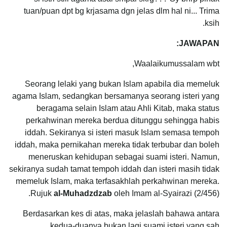
tuan/puan dpt bg krjasama dgn jelas dlm hal ni... Trima
ksih.
JAWAPAN:
Waalaikumussalam wbt,
Seorang lelaki yang bukan Islam apabila dia memeluk
agama Islam, sedangkan bersamanya seorang isteri yang
beragama selain Islam atau Ahli Kitab, maka status
perkahwinan mereka berdua ditunggu sehingga habis
iddah. Sekiranya si isteri masuk Islam semasa tempoh
iddah, maka pernikahan mereka tidak terbubar dan boleh
meneruskan kehidupan sebagai suami isteri. Namun,
sekiranya sudah tamat tempoh iddah dan isteri masih tidak
memeluk Islam, maka terfasakhlah perkahwinan mereka.
Rujuk
al-Muhadzdzab
oleh Imam al-Syairazi (2/456).
Berdasarkan kes di atas, maka jelaslah bahawa antara
kedua-duanya bukan lagi suami isteri yang sah.