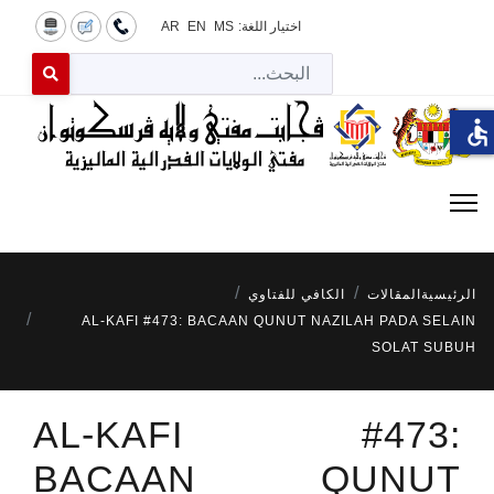
اختيار اللغة:
MS
EN
AR
البح
 for results.
accessible
الرئيسية
المقالات
الكافي للفتاوي
AL-KAFI #473: BACAAN QUNUT NAZILAH PADA SELAIN
SOLAT SUBUH
AL-KAFI #473:
BACAAN QUNUT