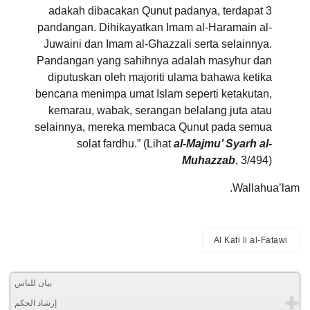
adakah dibacakan Qunut padanya, terdapat 3
pandangan. Dihikayatkan Imam al-Haramain al-
Juwaini dan Imam al-Ghazzali serta selainnya.
Pandangan yang sahihnya adalah masyhur dan
diputuskan oleh majoriti ulama bahawa ketika
bencana menimpa umat Islam seperti ketakutan,
kemarau, wabak, serangan belalang juta atau
selainnya, mereka membaca Qunut pada semua
solat fardhu.” (Lihat
al-Majmu’ Syarh al-
Muhazzab
, 3/494)
Wallahua’lam.
Al Kafi li al-Fatawi
بيان للناس
إرشاد الحكم