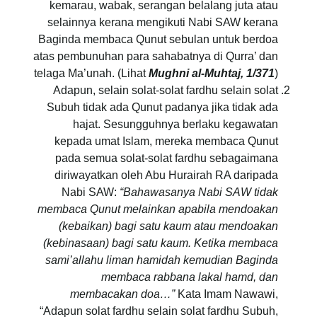
kemarau, wabak, serangan belalang juta atau
selainnya kerana mengikuti Nabi SAW kerana
Baginda membaca Qunut sebulan untuk berdoa
atas pembunuhan para sahabatnya di Qurra’ dan
telaga Ma’unah. (Lihat
Mughni al-Muhtaj, 1/371
)
Adapun, selain solat-solat fardhu selain solat
Subuh tidak ada Qunut padanya jika tidak ada
hajat. Sesungguhnya berlaku kegawatan
kepada umat Islam, mereka membaca Qunut
pada semua solat-solat fardhu sebagaimana
diriwayatkan oleh Abu Hurairah RA daripada
Nabi SAW:
“Bahawasanya Nabi SAW tidak
membaca Qunut melainkan apabila mendoakan
(kebaikan) bagi satu kaum atau mendoakan
(kebinasaan) bagi satu kaum. Ketika membaca
sami’allahu liman hamidah kemudian Baginda
membaca rabbana lakal hamd, dan
membacakan doa…”
Kata Imam Nawawi,
“Adapun solat fardhu selain solat fardhu Subuh,