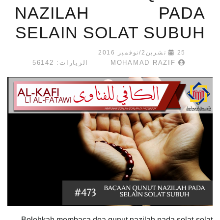
NAZILAH PADA
SELAIN SOLAT SUBUH
25 تشرين2/نوفمبر 2016
MOHAMAD RAZIF
الزيارات: 56142
Bolehkah membaca doa qunut nazilah pada solat-solat