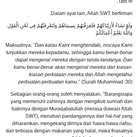
Tabi’in.
Dalam ayat lain, Allah SWT berfirman,
وَلَوْ نَشَاءُ لَأَرَيْنَاكَهُمْ فَلَعَرَفْتَهُمْ بِسِيمَاهُمْ وَلَتَعْرِفَنَّهُمْ فِي لَحْنِ الْقَوْلِ
وَاللَّهُ يَعْلَمُ أَعْمَالَكُمْ
Maksudnya:
"Dan kalau Kami menghendaki, niscaya Kami
tunjukkan mereka kepadamu, sehingga kamu benar-benar
dapat mengenal mereka dengan tanda-tandanya. Dan
kamu benar-benar akan mengenal mereka dari kiasan-
kiasan perkataan mereka dan Allah mengetahui
perbuatan-perbuatan kamu.
" (Surah Muhammad :30)
Sebagian orang-orang soleh menyatakan, "Barangsiapa
yang memenuhi zahirnya dengan mengikuti sunnah dan
batinnya dengan Muraqabatullah (merasa diawasi Allah
SWT), menahan pandangannya dari hal-hal yang
diharamkan, mengekang dirinya dari hawa-hawa nafsu,
dan terbiasa dengan makanan yang halal, maka firasatnya