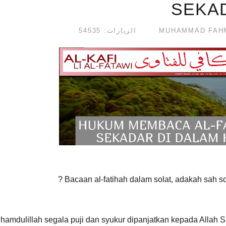
SEKAD
الزيارات: 54535
Bacaan al-fatihah dalam solat, adakah sah sol
lhamdulillah segala puji dan syukur dipanjatkan kepada Allah 