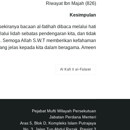
Riwayat Ibn Majah (826)
Kesimpulan
sekiranya bacaan al-fatihah dibaca melalui hati
alui lidah sebatas pendengaran kita, dan tidak
. Semoga Allah S.W.T memberikan kefahaman
ang jelas kepada kita dalam beragama. Ameen.
Al Kafi li al-Fatawi
Pejabat Mufti Wilayah Persekutuan
Jabatan Perdana Menteri
Aras 5, Blok D, Kompleks Islam Putrajaya
No. 3, Jalan Tun Abdul Razak, Presint 3