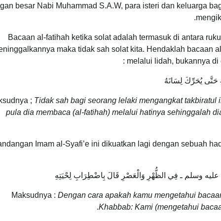
ngan besar Nabi Muhammad S.A.W, para isteri dan keluarga bag
mengiku
Bacaan al-fatihah ketika solat adalah termasuk di antara ruk
ninggalkannya maka tidak sah solat kita. Hendaklah bacaan al-f
:
melalui lidah, bukannya di
ِ حَتَّى يُحَرِّكَ لِسَانَهُ
ksudnya ;
Tidak sah bagi seorang lelaki mengangkat takbiratul i
pula dia membaca (al-fatihah) melalui hatinya sehinggalah 
ndangan Imam al-Syafi’e ini dikuatkan lagi dengan sebuah ha
له عليه وسلم ـ فِي الظُّهْرِ وَالْعَصْرِ قَالَ بِاضْطِرَابِ لِحْيَتِهِ
Maksudnya :
Dengan cara apakah kamu mengetahui bacaan 
.
Khabbab: Kami (mengetahui bacaa