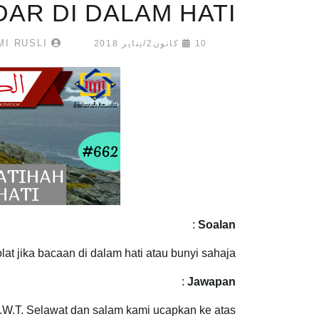
AR DI DALAM HATI
MUHAMMAD FAHMI RUSLI
10 كانون2/يناير 2018
:
Soalan
at jika bacaan di dalam hati atau bunyi sahaja ?
:
Jawapan
S.W.T. Selawat dan salam kami ucapkan ke atas