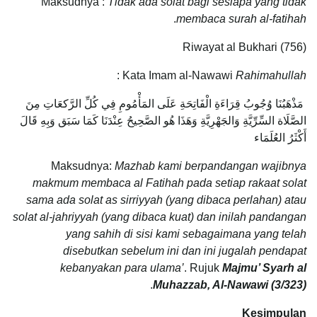
Maksudnya :
Tidak ada solat bagi sesiapa yang tidak
.
membaca surah al-fatihah
Riwayat al Bukhari (756)
:
Kata Imam al-Nawawi
Rahimahullah
مَذْهَبُنَا وُجُوبُ قِرَاءَةِ الْفَاتِحَةِ عَلَى المَأْمُومِ فِي كُلِّ الرَّكعَاتِ مِنَ
الصَّلَاة السِّرِّيَّةِ وَالجَهْرِيَّةِ وَهَذَا هُو الصَّحِيحُ عِنْدَنَا كَمَا سَبَق وَبِهِ قَالَ
أَكْثَرُ العُلَمَاء
Maksudnya:
Mazhab kami berpandangan wajibnya
makmum membaca al Fatihah pada setiap rakaat solat
sama ada solat as sirriyyah (yang dibaca perlahan) atau
solat al-jahriyyah (yang dibaca kuat) dan inilah pandangan
yang sahih di sisi kami sebagaimana yang telah
disebutkan sebelum ini dan ini jugalah pendapat
kebanyakan para ulama’
. Rujuk
Majmu’ Syarh al
.
Muhazzab, Al-Nawawi (3/323)
Kesimpulan