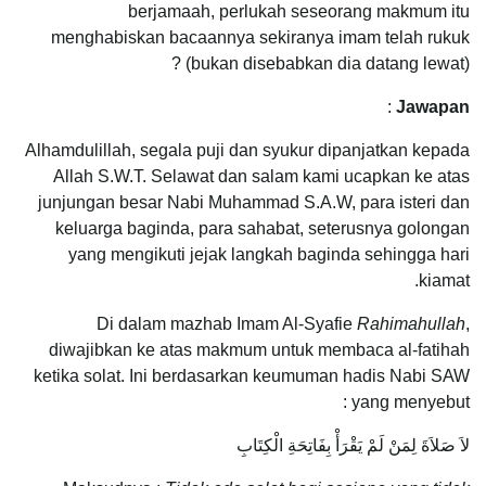
berjamaah, perlukah seseorang makmum itu
menghabiskan bacaannya sekiranya imam telah rukuk
(bukan disebabkan dia datang lewat) ?
:
Jawapan
Alhamdulillah, segala puji dan syukur dipanjatkan kepada
Allah S.W.T. Selawat dan salam kami ucapkan ke atas
junjungan besar Nabi Muhammad S.A.W, para isteri dan
keluarga baginda, para sahabat, seterusnya golongan
yang mengikuti jejak langkah baginda sehingga hari
kiamat.
Di dalam mazhab Imam Al-Syafie
Rahimahullah
,
diwajibkan ke atas makmum untuk membaca al-fatihah
ketika solat. Ini berdasarkan keumuman hadis Nabi SAW
yang menyebut :
لاَ صَلاَةَ لِمَنْ لَمْ يَقْرَأْ بِفَاتِحَةِ الْكِتَابِ