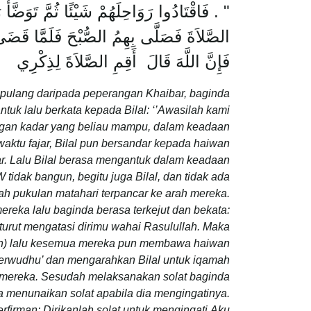
‏"‏ ‏.‏ فَاقْتَادُوا رَوَاحِلَهُمْ شَيْئًا ثُمَّ تَ
الصَّلاَةَ فَصَلَّى بِهِمُ الصُّبْحَ فَلَمَّا قَضَى 
فَإِنَّ اللَّهَ قَالَ أَقِمِ الصَّلاَةَ لِذِكْرِي‏
pulang daripada peperangan Khaibar, baginda
uk lalu berkata kepada Bilal: ‘’Awasilah kami
engan kadar yang beliau mampu, dalam keadaan
waktu fajar, Bilal pun bersandar kepada haiwan
r. Lalu Bilal berasa mengantuk dalam keadaan
tidak bangun, begitu juga Bilal, dan tidak ada
h pukulan matahari terpancar ke arah mereka.
ereka lalu baginda berasa terkejut dan bekata:
n turut mengatasi dirimu wahai Rasulullah. Maka
gan) lalu kesemua mereka pun membawa haiwan
erwudhu’ dan mengarahkan Bilal untuk iqamah
mereka. Sesudah melaksanakan solat baginda
ia menunaikan solat apabila dia mengingatinya.
firman: Dirikanlah solat untuk mengingati
Aku