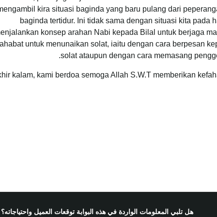
mengambil kira situasi baginda yang baru pulang dari peperan
baginda tertidur. Ini tidak sama dengan situasi kita pada h
enjalankan konsep arahan Nabi kepada Bilal untuk berjaga m
ahabat untuk menunaikan solat, iaitu dengan cara berpesan ke
solat ataupun dengan cara memasang pengge
hir kalam, kami berdoa semoga Allah S.W.T memberikan kefah
هل تلبي المعلومات الواردة في هذه البوابة توقعات العميل واحتياجاته؟