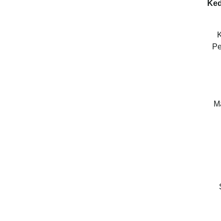
Ke
K
Pe
M