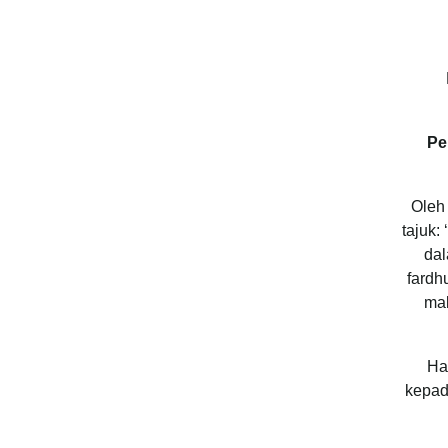
Pe
Oleh
tajuk: ‘
dal
fardh
mak
Ha
kepad