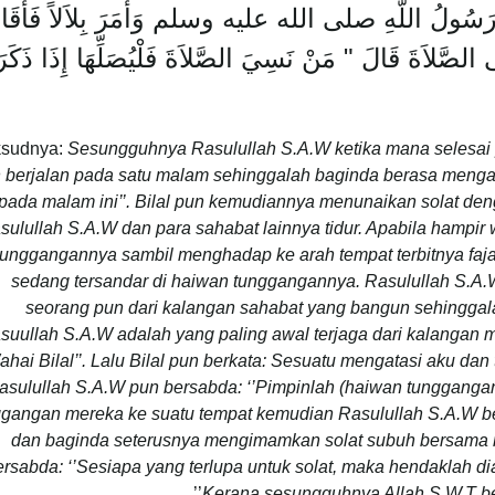
وَضَّأَ رَسُولُ اللَّهِ صلى الله عليه وسلم وَأَمَرَ بِلاَلاً فَأَقَا
الصَّلاَةَ قَالَ ‏"‏ مَنْ نَسِيَ الصَّلاَةَ فَلْيُصَلِّهَا إِذَا ذَكَرَ
sudnya:
Sesungguhnya Rasulullah S.A.W ketika mana selesai 
 berjalan pada satu malam sehinggalah baginda berasa mengant
pada malam ini’’. Bilal pun kemudiannya menunaikan solat d
sulullah S.A.W dan para sahabat lainnya tidur. Apabila hampir 
tunggangannya sambil menghadap ke arah tempat terbitnya faja
sedang tersandar di haiwan tunggangannya. Rasulullah S.A.W 
seorang pun dari kalangan sahabat yang bangun sehinggala
suullah S.A.W adalah yang paling awal terjaga dari kalangan m
ahai Bilal’’. Lalu Bilal pun berkata: Sesuatu mengatasi aku da
asulullah S.A.W pun bersabda: ‘’Pimpinlah (haiwan tunggan
ggangan mereka ke suatu tempat kemudian Rasulullah S.A.W b
dan baginda seterusnya mengimamkan solat subuh bersama 
ersabda: ‘’Sesiapa yang terlupa untuk solat, maka hendaklah d
’’.
Kerana
sesungguhnya Allah S.W.T ber