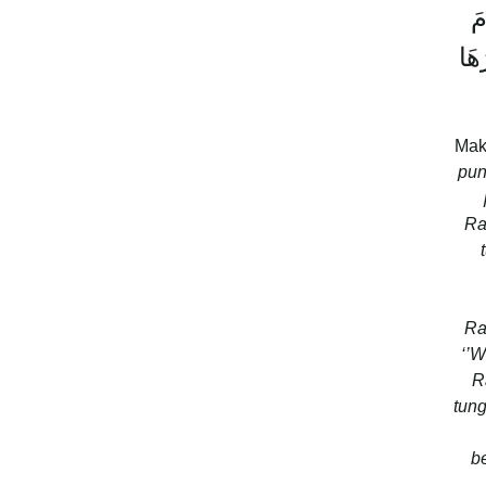
مَ
هَا
Mak
pun
Ra
Ra
‘’W
R
tun
b