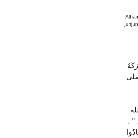
Alham
junju
كَهُ
هِ صلى
لله
 ‏.‏
ادُوا