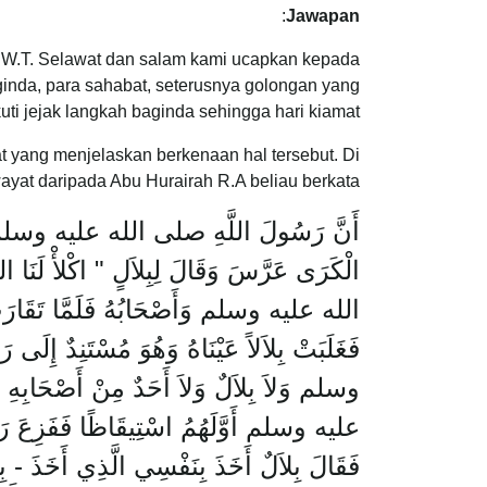
:
Jawapan
S.W.T. Selawat dan salam kami ucapkan kepada
inda, para sahabat, seterusnya golongan yang
ti jejak langkah baginda sehingga hari kiamat.
at yang menjelaskan berkenaan hal tersebut. Di
ayat daripada Abu Hurairah R.A beliau berkata:
أَنَّ رَسُولَ اللَّهِ صلى الله عليه وسلم حِينَ 
الْكَرَى عَرَّسَ وَقَالَ لِبِلاَلٍ ‏"‏ اكْلأْ لَنَا ال
الله عليه وسلم وَأَصْحَابُهُ فَلَمَّا تَقَارَبَ ال
فَغَلَبَتْ بِلاَلاً عَيْنَاهُ وَهُوَ مُسْتَنِدٌ إِ
وسلم وَلاَ بِلاَلٌ وَلاَ أَحَدٌ مِنْ أَصْحَابِ
عليه وسلم أَوَّلَهُمُ اسْتِيقَاظًا فَفَزِعَ رَ
فَقَالَ بِلاَلٌ أَخَذَ بِنَفْسِي الَّذِي أَخَذَ - بِ