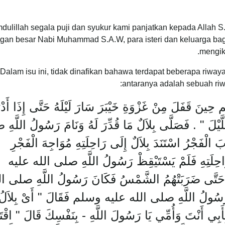
dulillah segala puji dan syukur kami panjatkan kepada Allah 
ngan besar Nabi Muhammad S.A.W, para isteri dan keluarga bag
mengiku
Dalam isu ini, tidak dinafikan bahawa terdapat beberapa riway
antaranya adalah sebuah riw
قَفَلَ مِنْ غَزْوَةِ خَيْبَرَ سَارَ لَيْلَهُ حَتَّى إِذَا أَدْرَ
لَّيْلَ ‏"‏ ‏.‏ فَصَلَّى بِلاَلٌ مَا قُدِّرَ لَهُ وَنَامَ رَسُولُ اللَّ
ْفَجْرُ اسْتَنَدَ بِلاَلٌ إِلَى رَاحِلَتِهِ مُوَاجِهَ الْفَجْرِ
لَى رَاحِلَتِهِ فَلَمْ يَسْتَيْقِظْ رَسُولُ اللَّهِ صلى الله عليه
هِ حَتَّى ضَرَبَتْهُمُ الشَّمْسُ فَكَانَ رَسُولُ اللَّهِ صلى ا
سُولُ اللَّهِ صلى الله عليه وسلم فَقَالَ ‏"‏ أَىْ بِلاَلُ ‏"‏
أَبِي أَنْتَ وَأُمِّي يَا رَسُولَ اللَّهِ - بِنَفْسِكَ قَالَ ‏"‏ اقْتَ