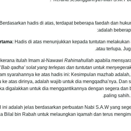
Berdasarkan hadis di atas, terdapat beberapa faedah dan huk
adalah beberapa
rtama
: Hadis di atas menunjukkan kepada tuntutan melakukan
atau terlupa. Ju
 kerana itulah Imam al-Nawawi
Rahimahullah
apabila mensyara
’Bab qadha’ solat yang terlepas dan tuntutan untuk menyegera
am syarahannya ke atas hadis ini: Kesimpulan mazhab adalah, s
u ke atas dirinya, adalah wajib untuk dia mengqadha’nya. Dan 
a digalakkan untuk dia menggantikannya dengan segera dan b
.
paling sahih.
l ini adalah jelas berdasarkan perbuatan Nabi S.A.W yang s
a Bilal bin Rabah untuk melaungkan iqamah dan terus mengim