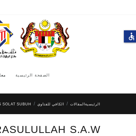
accessible
الصفحة الرئيسية
معل
الرئيسية
المقالات
الكافي للفتاوي
S SOLAT SUBUH
 RASULULLAH S.A.W