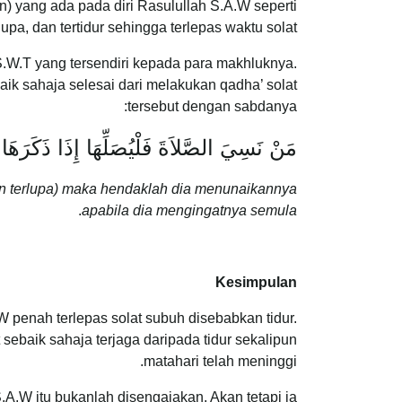
) yang ada pada diri Rasulullah S.A.W seperti
upa, dan tertidur sehingga terlepas waktu solat.
 S.W.T yang tersendiri kepada para makhluknya.
aik sahaja selesai dari melakukan qadha’ solat
tersebut dengan sabdanya:
مَنْ نَسِيَ الصَّلاَةَ فَلْيُصَلِّهَا إِذَا ذَكَرَهَا
kan terlupa) maka hendaklah dia menunaikannya
.
apabila dia mengingatnya semula
Kesimpulan
penah terlepas solat subuh disebabkan tidur.
 sebaik sahaja terjaga daripada tidur sekalipun
matahari telah meninggi.
.A.W itu bukanlah disengajakan. Akan tetapi ia