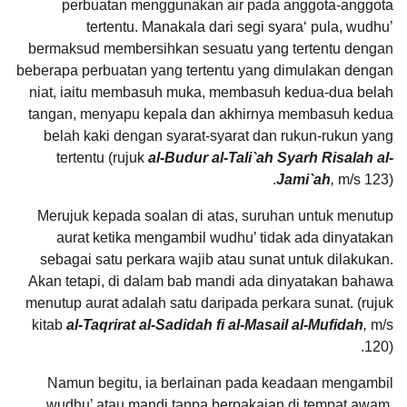
perbuatan menggunakan air pada anggota-anggota
tertentu. Manakala dari segi syara‘ pula, wudhu’
bermaksud membersihkan sesuatu yang tertentu dengan
beberapa perbuatan yang tertentu yang dimulakan dengan
niat, iaitu membasuh muka, membasuh kedua-dua belah
tangan, menyapu kepala dan akhirnya membasuh kedua
belah kaki dengan syarat-syarat dan rukun-rukun yang
tertentu (rujuk
al-Budur al-Tali`ah Syarh Risalah al-
Jami`ah
,
m/s 123).
Merujuk kepada soalan di atas, suruhan untuk menutup
aurat ketika mengambil wudhu’ tidak ada dinyatakan
sebagai satu perkara wajib atau sunat untuk dilakukan.
Akan tetapi, di dalam bab mandi ada dinyatakan bahawa
menutup aurat adalah satu daripada perkara sunat. (rujuk
kitab
al-Taqrirat al-Sadidah fi al-Masail al-Mufidah
,
m/s
120).
Namun begitu, ia berlainan pada keadaan mengambil
wudhu’ atau mandi tanpa berpakaian di tempat awam,