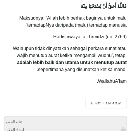
فَاللَّهُ أَحَقُّ أَنْ يُسْتَحْيَا مِنْهُ
Maksudnya: “Allah lebih berhak baginya untuk malu
terhadapNya daripada (malu) terhadap manusia”
Hadis riwayat al-Tirmidzi (no. 2769)
Walaupun tidak dinyatakan sebagai perkara sunat atau
wajib menutup aurat ketika mengambil wudhu’, tetapi
adalah lebih baik dan utama untuk menutup aurat
sepertimana yang disunatkan ketika mandi.
WallahuA’lam.
Al Kafi li al-Fatawi
بيان للناس
إرشاد الحكم