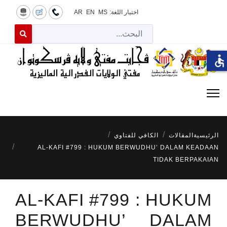
اختيار اللغة:
MS
EN
AR
البح
 for results.
accessible
الرئيسية
المقالات
الكافي للفتاوي
AL-KAFI #799 : HUKUM BERWUDHU’ DALAM KEADAAN
TIDAK BERPAKAIAN
AL-KAFI #799 : HUKUM
BERWUDHU’ DALAM