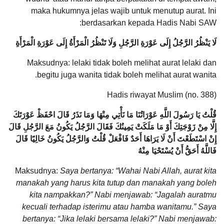
maka hukumnya jelas wajib untuk menutup aurat. Ini
berdasarkan kepada Hadis Nabi SAW:
لَا يَنْظُرُ الرَّجُلُ إِلَى عَوْرَةِ الرَّجُلِ وَلَا تَنْظُرُ الْمَرْأَةُ إِلَى عَوْرَةِ الْمَرْأَةِ
Maksudnya: lelaki tidak boleh melihat aurat lelaki dan
begitu juga wanita tidak boleh melihat aurat wanita.
Hadis riwayat Muslim (no. 388)
قُلْتُ يَا رَسُولَ اللَّهِ عَوْرَاتُنَا مَا نَأْتِي مِنْهَا وَمَا نَذَرُ قَالَ احْفَظْ عَوْرَتَكَ
إِلَّا مِنْ زَوْجَتِكَ أَوْ مَا مَلَكَتْ يَمِينُكَ فَقَالَ الرَّجُلُ يَكُونُ مَعَ الرَّجُلِ قَالَ
إِنْ اسْتَطَعْتَ أَنْ لَا يَرَاهَا أَحَدٌ فَافْعَلْ قُلْتُ وَالرَّجُلُ يَكُونُ خَالِيًا قَالَ
فَاللَّهُ أَحَقُّ أَنْ يُسْتَحْيَا مِنْهُ
Maksudnya:
Saya bertanya: “Wahai Nabi Allah, aurat kita
manakah yang harus kita tutup dan manakah yang boleh
kita nampakkan?” Nabi menjawab: “Jagalah auratmu
kecuali terhadap isterimu atau hamba wanitamu.” Saya
bertanya: “Jika lelaki bersama lelaki?” Nabi menjawab: