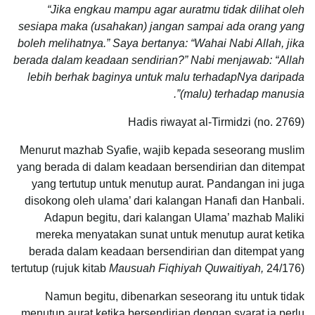
“Jika engkau mampu agar auratmu tidak dilihat oleh
sesiapa maka (usahakan) jangan sampai ada orang yang
boleh melihatnya.” Saya bertanya: “Wahai Nabi Allah, jika
berada dalam keadaan sendirian?” Nabi menjawab: “Allah
lebih berhak baginya untuk malu terhadapNya daripada
(malu) terhadap manusia”.
Hadis riwayat al-Tirmidzi (no. 2769)
Menurut mazhab Syafie, wajib kepada seseorang muslim
yang berada di dalam keadaan bersendirian dan ditempat
yang tertutup untuk menutup aurat. Pandangan ini juga
disokong oleh ulama’ dari kalangan Hanafi dan Hanbali.
Adapun begitu, dari kalangan Ulama’ mazhab Maliki
mereka menyatakan sunat untuk menutup aurat ketika
berada dalam keadaan bersendirian dan ditempat yang
tertutup (rujuk kitab
Mausuah Fiqhiyah Quwaitiyah,
24/176)
Namun begitu, dibenarkan seseorang itu untuk tidak
menutup aurat ketika bersendirian dengan syarat ia perlu