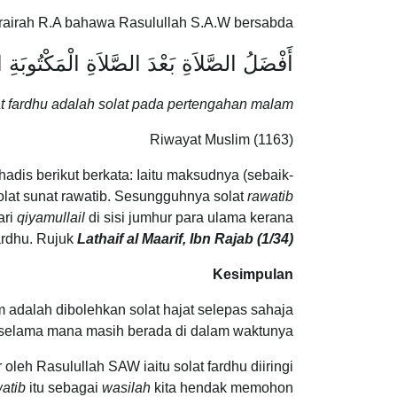
rairah R.A bahawa Rasulullah S.A.W bersabda:
أَفْضَلُ الصَّلاَةِ بَعْدَ الصَّلاَةِ الْمَكْتُوبَةِ
at fardhu adalah solat pada pertengahan malam
Riwayat Muslim (1163)
dis berikut berkata: Iaitu maksudnya (sebaik-
solat sunat rawatib. Sesungguhnya solat
rawatib
ari
qiyamullail
di sisi jumhur para ulama kerana
ardhu. Rujuk
Lathaif al Maarif, Ibn Rajab (1/34)
Kesimpulan
adalah dibolehkan solat hajat selepas sahaja
 selama mana masih berada di dalam waktunya.
leh Rasulullah SAW iaitu solat fardhu diiringi
atib
itu sebagai
wasilah
kita hendak memohon