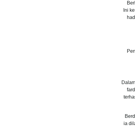
Ber
Ini k
had
Pen
Dalam 
far
terha
Berd
ia di