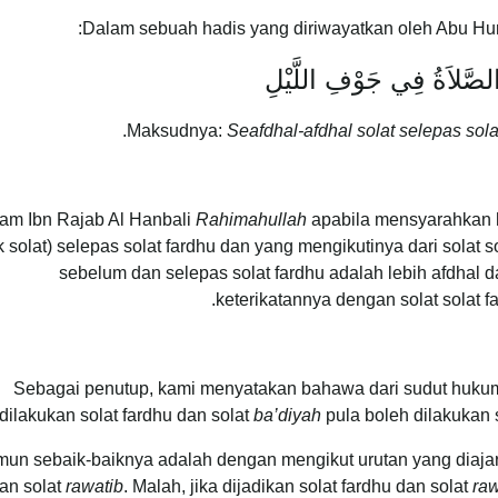
Dalam sebuah hadis yang diriwayatkan oleh Abu Hu
 الصَّلاَةُ فِي جَوْفِ اللَّيْلِ
.
Maksudnya:
Seafdhal-afdhal solat selepas sol
am Ibn Rajab Al Hanbali
Rahimahullah
apabila mensyarahkan ha
k solat) selepas solat fardhu dan yang mengikutinya dari solat 
sebelum dan selepas solat fardhu adalah lebih afdhal d
.
keterikatannya dengan solat solat f
Sebagai penutup, kami menyatakan bahawa dari sudut hukum 
dilakukan solat fardhu dan solat
ba’diyah
pula boleh dilakukan
un sebaik-baiknya adalah dengan mengikut urutan yang diajar o
an solat
rawatib
. Malah, jika dijadikan solat fardhu dan solat
raw