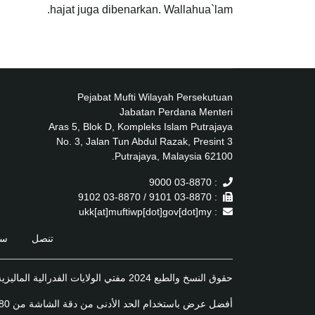
hajat juga dibenarkan. Wallahua`lam.
Pejabat Mufti Wilayah Persekutuan
Jabatan Perdana Menteri
Aras 5, Blok D, Kompleks Islam Putrajaya
No. 3, Jalan Tun Abdul Razak, Presint 3
62100 Putrajaya, Malaysia.
: 03-8870 9000
: 03-8870 9101 / 03-8870 9102
: ukk[at]muftiwp[dot]gov[dot]my
تنصل
سي
حقوق النسخ والطبع 2024 مفتي الولايات الفدرالية الماليزية
أفضل عرض باستخدام الحد الأدنى من دقة الشاشة من 1920x1080 على أحدث إصدار من متصفح الويب موزيلا فايرفوكس, مايكروسوفت إيدج أو جوجل كروم