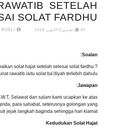
RAWATIB SETELAH
SAI SOLAT FARDHU
MUHAMMAD FAHMI RUSLI
05 تشرين1/أكتوير 2018
Soalan:
kan solat hajat setelah selesai solat fardhu ?
at rawatib iaitu solat ba’diyah terlebih dahulu ?
:
Jawapan
S.W.T. Selawat dan salam kami ucapkan ke atas
inda, para sahabat, seterusnya golongan yang
ti jejak langkah baginda sehingga hari kiamat.
Kedudukan Solat Hajat