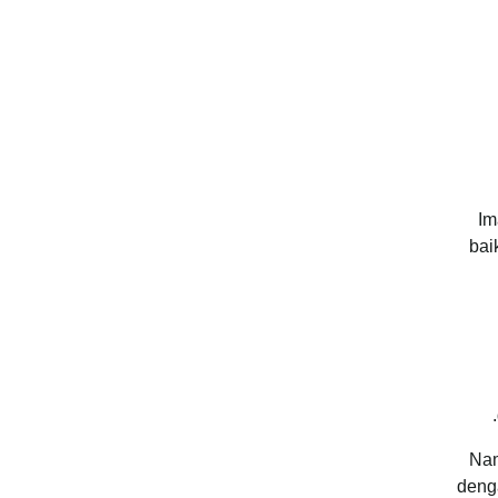
Im
bai
Nam
deng