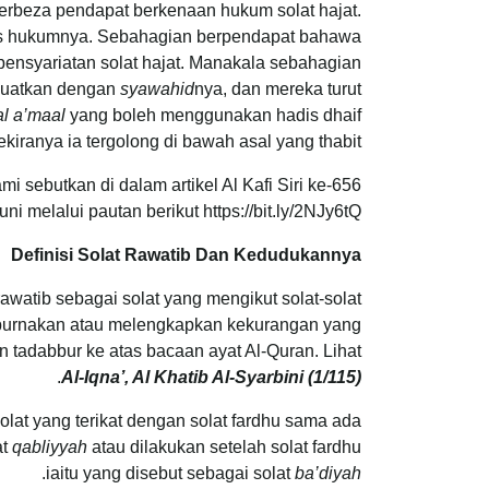
erbeza pendapat berkenaan hukum solat hajat.
status hukumnya. Sebahagian berpendapat bahawa
s pensyariatan solat hajat. Manakala sebahagian
ikuatkan dengan
syawahid
nya, dan mereka turut
al a’maal
yang boleh menggunakan hadis dhaif
ekiranya ia tergolong di bawah asal yang thabit.
mi sebutkan di dalam artikel Al Kafi Siri ke-656
ni melalui pautan berikut https://bit.ly/2NJy6tQ
Definisi Solat Rawatib Dan Kedudukannya
awatib sebagai solat yang mengikut solat-solat
empurnakan atau melengkapkan kekurangan yang
an tadabbur ke atas bacaan ayat Al-Quran. Lihat
.
Al-Iqna’, Al Khatib Al-Syarbini (1/115)
solat yang terikat dengan solat fardhu sama ada
at
qabliyyah
atau dilakukan setelah solat fardhu
.
iaitu yang disebut sebagai solat
ba’diyah