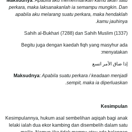
Maksudnya
:
Apabila aku memerintahkan kamu akan satu
perkara, maka laksanakanlah ia semampu mungkin. Dan
apabila aku melarang suatu perkara, maka hendaklah
kamu jauhinya.
Sahih al-Bukhari (7288) dan Sahih Muslim (1337)
Begitu juga dengan kaedah fiqh yang masyhur ada
menyatakan:
إذا ضاق الأمر اتسع
Maksudnya
:
Apabila suatu perkara / keadaan menjadi
sempit, maka ia diperluaskan.
Kesimpulan
Kesimpulannya, hukum asal sembelihan aqiqah bagi anak
lelaki ialah dua ekor kambing dan disembelih dalam satu