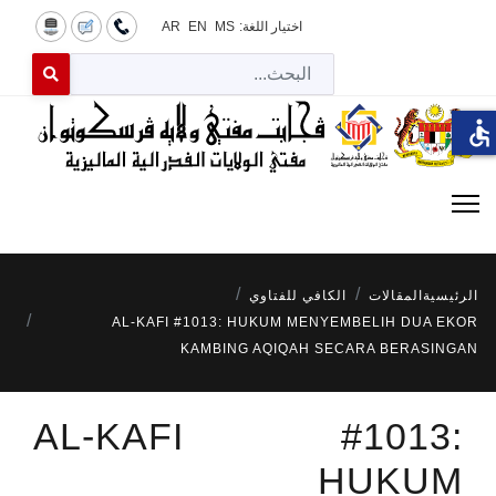
اختيار اللغة:
MS
EN
AR
البح
 for results.
accessible
الرئيسية
المقالات
الكافي للفتاوي
AL-KAFI #1013: HUKUM MENYEMBELIH DUA EKOR
KAMBING AQIQAH SECARA BERASINGAN
AL-KAFI #1013:
HUKUM