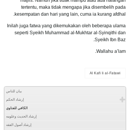
majlis. Namun jika tidak mampu atau ada halangan
tertentu, maka tidak mengapa jika disembelih pada
kesempatan dan hari yang lain, cuma ia kurang afdhal.
Inilah juga fatwa yang dikemukakan oleh beberapa ulama
seperti Syeikh Muhammad al-Mukhtar al-Syinqithi dan
Syeikh Ibn Baz.
Wallahu a’lam.
Al Kafi li al-Fatawi
بيان للناس
إرشاد الحكم
الكافي للفتاوي
إرشاد الحديث وعلومه
إرشاد أصول الفقه