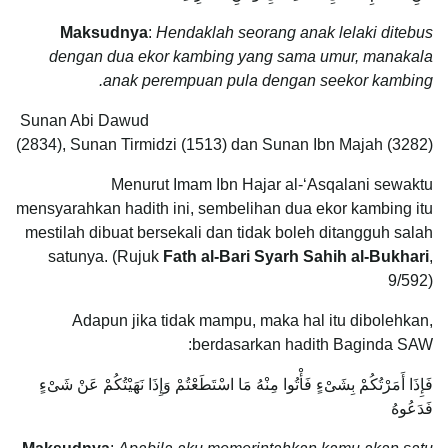
Maksudnya
:
Hendaklah seorang anak lelaki ditebus
dengan dua ekor kambing yang sama umur, manakala
anak perempuan pula dengan seekor kambing.
Sunan Abi Dawud
(2834), Sunan Tirmidzi (1513) dan Sunan Ibn Majah (3282)
Menurut Imam Ibn Hajar al-‘Asqalani sewaktu
mensyarahkan hadith ini, sembelihan dua ekor kambing itu
mestilah dibuat bersekali dan tidak boleh ditangguh salah
satunya. (Rujuk
Fath al-Bari Syarh Sahih al-Bukhari
,
9/592)
Adapun jika tidak mampu, maka hal itu dibolehkan,
berdasarkan hadith Baginda SAW:
فَإِذَا أَمَرْتُكُمْ بِشَىْءٍ فَأْتُوا مِنْهُ مَا اسْتَطَعْتُمْ وَإِذَا نَهَيْتُكُمْ عَنْ شَىْءٍ
فَدَعُوهُ