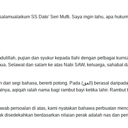
salamualaikum SS Dato’ Seri Mufti. Saya ingin tahu, apa hukum
ulillah, pujian dan syukur kepada Ilahi dengan pelbagai kurnia
ua. Selawat dan salam ke atas Nabi SAW, keluarga, sahabat da
Perkataan aqiqah (العقيقة) berasal daripada perkataan al-‘Aqqu (العق) i segi bahasa, bererti potong. Pada
lnya, aqiqah ialah nama bagi rambut bayi ketika lahir. Rambut
wab persoalan di atas, kami nyatakan bahawa perbuatan menc
uk disedekahkan berdasarkan nilaian perak adalah nas dan peri