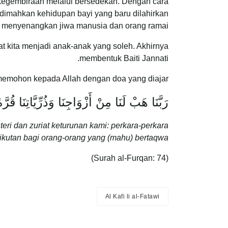
kegembiraan melalui bersedekah. Dengan cara
imahkan kehidupan bayi yang baru dilahirkan
a menyenangkan jiwa manusia dan orang ramai.
 kita menjadi anak-anak yang soleh. Akhirnya
membentuk Baiti Jannati.
emohon kepada Allah dengan doa yang diajar:
رَبَّنَا هَبْ لَنَا مِنْ أَزْوَاجِنَا وَذُرِّيَّاتِنَا قُرَّ
steri dan zuriat keturunan kami: perkara-perkara
kutan bagi orang-orang yang (mahu) bertaqwa.”
(Surah al-Furqan: 74)
Al Kafi li al-Fatawi