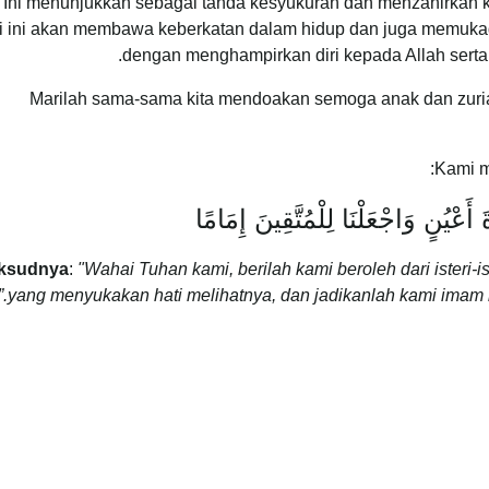
Ini menunjukkan sebagai tanda kesyukuran dan menzahirkan 
ti ini akan membawa keberkatan dalam hidup dan juga memukad
dengan menghampirkan diri kepada Allah sert
Marilah sama-sama kita mendoakan semoga anak dan zuriat
Kami m
ةَ أَعْيُنٍ وَاجْعَلْنَا لِلْمُتَّقِينَ إِمَامًا
ksudnya
:
"Wahai Tuhan kami, berilah kami beroleh dari isteri-i
yang menyukakan hati melihatnya, dan jadikanlah kami imam i