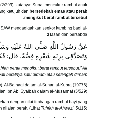
 (2/299), katanya: Sunat mencukur rambut anak
ang ketujuh dan
bersedekah emas atau perak
mengikut berat rambut tersebut.
lah SAW mengaqiqahkan seekor kambing bagi al-
Hasan dan bersabda:
عَقَّ رَسُولُ اللَّهِ صَلَّى اللهُ عَلَيْهِ وَسَل
وَتَصَدَّقِى بِزِنَةِ شَعْرِهِ فِضَّةً، قال: فَكَا
ah perak mengikut berat rambut tersebut.” Ali
i beratnya satu dirham atau setengah dirham.”
9), Al-Baihaqi dalam al-Sunan al-Kubra (19776),
dan Ibn Abi Syaibah dalam al-Musannaf (5/529)
edekah dengan nilai timbangan rambut bayi yang
n nilaian perak. (Lihat
Tuhfah al-Ahwazi
, 5/115)