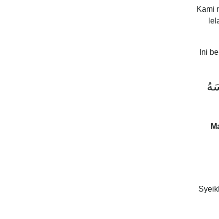
Kami n
le
Ini b
َهُ
M
Syeik