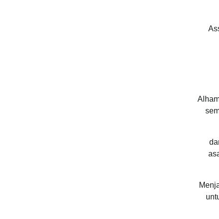
As
Alhamd
sem
dan dar
asa
Menja
unt