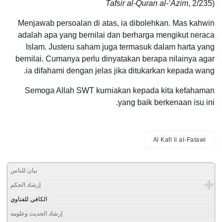
Tafsir al-Quran al-‘Azim
, 2/235)
Menjawab persoalan di atas, ia dibolehkan. Mas kahwin
adalah apa yang bernilai dan berharga mengikut neraca
Islam. Justeru saham juga termasuk dalam harta yang
bernilai. Cumanya perlu dinyatakan berapa nilainya agar
ia difahami dengan jelas jika ditukarkan kepada wang.
Semoga Allah SWT kurniakan kepada kita kefahaman
yang baik berkenaan isu ini.
Al Kafi li al-Fatawi
بيان للناس
إرشاد الحكم
الكافي للفتاوي
إرشاد الحديث وعلومه