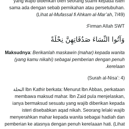
yang wajib diberikan oleh seorang suami kepada isteri
sama ada dengan sebab pernikahan atau persetubuhan.
(Lihat
al-Mufassal fi Ahkam al-Mar’ah
, 7/49)
Firman Allah SWT:
وَآتُوا النِّسَاءَ صَدُقَاتِهِنَّ نِحْلَةً
Maksudnya
:
Berikanlah maskawin (mahar) kepada wanita
(yang kamu nikahi) sebagai pemberian dengan penuh
kerelaan.
(Surah al-Nisa’: 4)
Ibn Kathir berkata: Menurut Ibn Abbas, perkataan النحلة
membawa maksud mahar. Ibn Zaid pula menjelaskan,
ianya bermaksud sesuatu yang wajib diberikan kepada
isteri disebabkan aqad nikah. Seorang lelaki wajib
menyerahkan mahar kepada wanita sebagai hadiah dan
pemberian ke atasnya dengan penuh kerelaaan hati. (Lihat