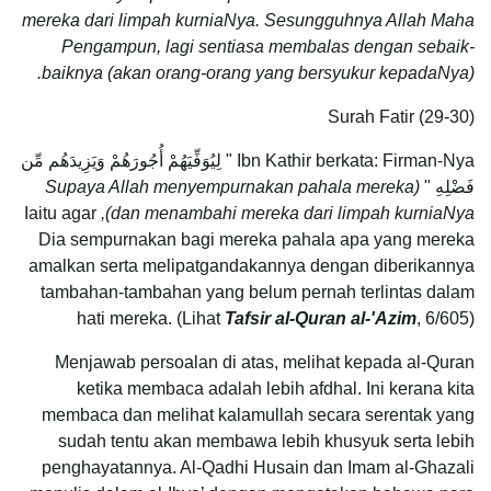
mereka dari limpah kurniaNya. Sesungguhnya Allah Maha
Pengampun, lagi sentiasa membalas dengan sebaik-
baiknya (akan orang-orang yang bersyukur kepadaNya).
Surah Fatir (29-30)
Ibn Kathir berkata: Firman-Nya " لِيُوَفِّيَهُمْ أُجُورَهُمْ وَيَزِيدَهُم مِّن
فَضْلِهِ "
(Supaya Allah menyempurnakan pahala mereka
Iaitu agar
dan menambahi mereka dari limpah kurniaNya),
Dia sempurnakan bagi mereka pahala apa yang mereka
amalkan serta melipatgandakannya dengan diberikannya
tambahan-tambahan yang belum pernah terlintas dalam
hati mereka. (Lihat
Tafsir al-Quran al-'Azim
, 6/605)
Menjawab persoalan di atas, melihat kepada al-Quran
ketika membaca adalah lebih afdhal. Ini kerana kita
membaca dan melihat kalamullah secara serentak yang
sudah tentu akan membawa lebih khusyuk serta lebih
penghayatannya. Al-Qadhi Husain dan Imam al-Ghazali