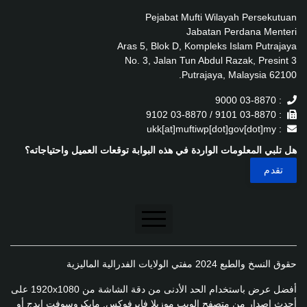
Pejabat Mufti Wilayah Persekutuan
Jabatan Perdana Menteri
Aras 5, Blok D, Kompleks Islam Putrajaya
No. 3, Jalan Tun Abdul Razak, Presint 3
62100 Putrajaya, Malaysia.
: 03-8870 9000
: 03-8870 9101 / 03-8870 9102
: ukk[at]muftiwp[dot]gov[dot]my
هل تلبي المعلومات الواردة في هذه البوابة توقعات العميل واحتياجاته؟
تنصل
حقوق النسخ والطبع 2024 مفتي الولايات الفدرالية الماليزية
سياسة الخصوصية
أفضل عرض باستخدام الحد الأدنى من دقة الشاشة من 1920x1080 على
سياسة الخصوصية
أحدث إصدار من متصفح الويب موزيلا فايرفوكس, مايكروسوفت إيدج أو