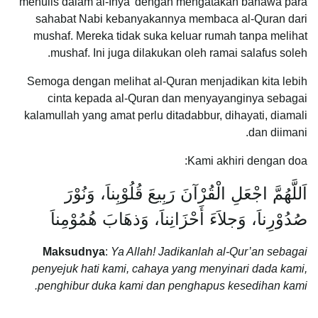
menulis dalam al-Ihya’ dengan mengatakan bahawa para
sahabat Nabi kebanyakannya membaca al-Quran dari
mushaf. Mereka tidak suka keluar rumah tanpa melihat
mushaf. Ini juga dilakukan oleh ramai salafus soleh.
Semoga dengan melihat al-Quran menjadikan kita lebih
cinta kepada al-Quran dan menyayanginya sebagai
kalamullah yang amat perlu ditadabbur, dihayati, diamali
dan diimani.
Kami akhiri dengan doa:
اَللَّهُمَّ اجْعَلِ الْقُرْآنَ رَبِيعَ قُلُوْبِناَ، وَنُوْرَ
صُدُوْرِناَ، وَجلاَءَ أَحْزَانِناَ، وَذهَابَ هُمُوْمِناَ
Maksudnya
:
Ya Allah! Jadikanlah al-Qur’an sebagai
penyejuk hati kami, cahaya yang menyinari dada kami,
penghibur duka kami dan penghapus kesedihan kami.