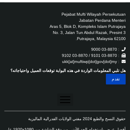
Pejabat Mufti Wilayah Persekutuan
Jabatan Perdana Menteri
Aras 5, Blok D, Kompleks Islam Putrajaya
No. 3, Jalan Tun Abdul Razak, Presint 3
62100 Putrajaya, Malaysia.
: 03-8870 9000
: 03-8870 9101 / 03-8870 9102
: ukk[at]muftiwp[dot]gov[dot]my
هل تلبي المعلومات الواردة في هذه البوابة توقعات العميل واحتياجاته؟
تنصل
حقوق النسخ والطبع 2024 مفتي الولايات الفدرالية الماليزية
سياسة الخصوصية
أفضل عرض باستخدام الحد الأدنى من دقة الشاشة من 1920x1080 على