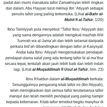
padat dan murni manakala tafsir Zamakhsyari lebih ringkas
dan dalam. Abu Hayyan turut memuji Ibn ‘Atiyyah sebagai
penulis tafsir yang paling terkemuka. (Lihat
al-Bahr al-
Muhit fi al-Tafsir
, 1/20)
Ibnu Taimiyyah pula menyebut: “Tafsir Ibnu ‘Atiyyyah dan
yang sama dengannya adalah mengikuti mazhab Ahli
Sunnah wa al-Jama’ah dan lebih selamat daripada
perkara bid’ah dibandingkan dengan tafsir al-Kasysyaf.
Andai kata Ibnu ‘Atiyyah mengemukakan pendapat-
pendapat ulama salaf yang ada tentang tafsir bi al-ma’thur
secara tepat, tentulah akan jauh lebih baik dan lebih indah
lagi. (Lihat
al-Muqaddimah fi Usul al-Tafsir
, hlm. 23)
Ibnu Khaldun dalam
al-Muqaddimah
berkata:
Sesungguhnya pengarang kitab tafsir ini (Ibn Atiyyah),
telah meringkaskan dari semua tafsir terutamanya tafsir
manqul
dan telah memilih pendapat yang paling hampir
kepada kebenaran. Kitab tafsir tersebut begitu masyhur di