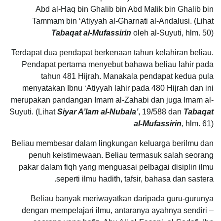
Abd al-Haq bin Ghalib bin Abd Malik bin Ghalib bin
Tammam bin ‘Atiyyah al-Gharnati al-Andalusi. (Lihat
Tabaqat al-Mufassirin
oleh al-Suyuti, hlm. 50)
Terdapat dua pendapat berkenaan tahun kelahiran beliau.
Pendapat pertama menyebut bahawa beliau lahir pada
tahun 481 Hijrah. Manakala pendapat kedua pula
menyatakan Ibnu ‘Atiyyah lahir pada 480 Hijrah dan ini
merupakan pandangan Imam al-Zahabi dan juga Imam al-
Suyuti. (Lihat
Siyar A’lam al-Nubala’
, 19/588 dan
Tabaqat
al-Mufassirin
, hlm. 61)
Beliau membesar dalam lingkungan keluarga berilmu dan
penuh keistimewaan. Beliau termasuk salah seorang
pakar dalam fiqh yang menguasai pelbagai disiplin ilmu
seperti ilmu hadith, tafsir, bahasa dan sastera.
Beliau banyak meriwayatkan daripada guru-gurunya
dengan mempelajari ilmu, antaranya ayahnya sendiri –