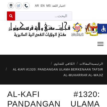
اختيار اللغة:
MS
EN
AR
البح
 for results.
accessible
الرئيسية
المقالات
الكافي للفتاوي
AL-KAFI #1320: PANDANGAN ULAMA BERKENAAN TAFSIR
AL-MUHARRAR AL-WAJIZ
AL-KAFI #1320:
PANDANGAN ULAMA