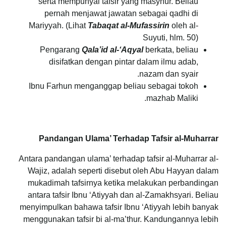
serta mempunyai tafsir yang masyhur. Beliau
pernah menjawat jawatan sebagai qadhi di
Mariyyah. (Lihat
Tabaqat al-Mufassirin
oleh al-
Suyuti, hlm. 50)
Pengarang
Qala’id al-‘Aqyal
berkata, beliau
disifatkan dengan pintar dalam ilmu adab,
nazam dan syair.
Ibnu Farhun menganggap beliau sebagai tokoh
mazhab Maliki.
Pandangan Ulama’ Terhadap Tafsir al-Muharrar
Antara pandangan ulama’ terhadap tafsir al-Muharrar al-
Wajiz, adalah seperti disebut oleh Abu Hayyan dalam
mukadimah tafsirnya ketika melakukan perbandingan
antara tafsir Ibnu ‘Atiyyah dan al-Zamakhsyari. Beliau
menyimpulkan bahawa tafsir Ibnu ‘Atiyyah lebih banyak
menggunakan tafsir bi al-ma’thur. Kandungannya lebih