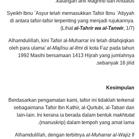
kalangan ahli Maghrib dan Andalus.
Syeikh Ibnu `Asyur telah memasukkan Tafsir Ibnu `Atiyyah
di antara tafsir-tafsir terpenting yang menjadi rujukannya.
(Lihat
al-Tahrir wa al-Tanwir
, 1/7)
Alhamdulillah, kini Tafsir al-Muharrar ini telah ditahqiqkan
oleh para ulama’
al-Majlisu al-Ilmi
di kota Faz pada tahun
1992 Masihi bersamaan 1413 Hijrah yang jumlahnya
sebanyak 16 jilid.
Kesimpulan
Berdasarkan pengamatan kami, tafsir ini tidaklah terkenal
sebagaimana Tafsir Ibn Kathir, al-Qurtubi, al-Tabari dan
lain-lain. Ini kerana ia berada dalam bentuk
makhtutat
(manuskrip) dalam tempoh yang amat lama.
Alhamdulillah, dengan terbitnya
al-Muharrar al-Wajiz fi