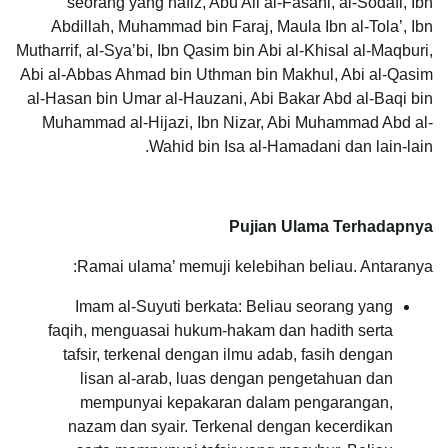
seorang yang hafiz, Abu Ali al-Fasani, al-Sodafi, Ibn
Abdillah, Muhammad bin Faraj, Maula Ibn al-Tola’, Ibn
Mutharrif, al-Sya’bi, Ibn Qasim bin Abi al-Khisal al-Maqburi,
Abi al-Abbas Ahmad bin Uthman bin Makhul, Abi al-Qasim
al-Hasan bin Umar al-Hauzani, Abi Bakar Abd al-Baqi bin
Muhammad al-Hijazi, Ibn Nizar, Abi Muhammad Abd al-
Wahid bin Isa al-Hamadani dan lain-lain.
Pujian Ulama Terhadapnya
Ramai ulama’ memuji kelebihan beliau. Antaranya:
Imam al-Suyuti berkata: Beliau seorang yang
faqih, menguasai hukum-hakam dan hadith serta
tafsir, terkenal dengan ilmu adab, fasih dengan
lisan al-arab, luas dengan pengetahuan dan
mempunyai kepakaran dalam pengarangan,
nazam dan syair. Terkenal dengan kecerdikan