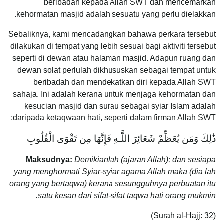
beribadah kepada Allah SWT dan mencemarkan
kehormatan masjid adalah sesuatu yang perlu dielakkan.
Sebaliknya, kami mencadangkan bahawa perkara tersebut
dilakukan di tempat yang lebih sesuai bagi aktiviti tersebut
seperti di dewan atau halaman masjid. Adapun ruang dan
dewan solat perlulah dikhususkan sebagai tempat untuk
beribadah dan mendekatkan diri kepada Allah SWT
sahaja. Ini adalah kerana untuk menjaga kehormatan dan
kesucian masjid dan surau sebagai syiar Islam adalah
daripada ketaqwaan hati, seperti dalam firman Allah SWT:
ذَٰلِكَ وَمَن يُعَظِّمْ شَعَائِرَ اللَّـهِ فَإِنَّهَا مِن تَقْوَى الْقُلُوبِ
Maksudnya:
Demikianlah (ajaran Allah); dan sesiapa
yang menghormati Syiar-syiar agama Allah maka (dia lah
orang yang bertaqwa) kerana sesungguhnya perbuatan itu
satu kesan dari sifat-sifat taqwa hati orang mukmin.
(Surah al-Hajj: 32)