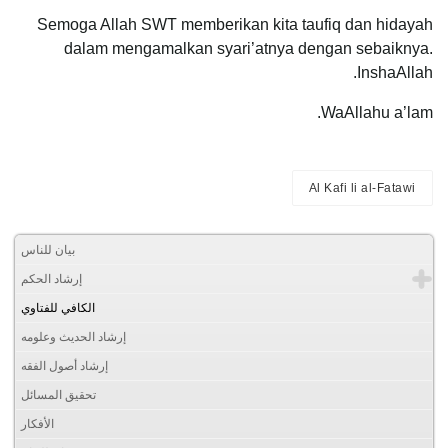
Semoga Allah SWT memberikan kita taufiq dan hidayah
dalam mengamalkan syari’atnya dengan sebaiknya.
InshaAllah.
WaAllahu a’lam.
Al Kafi li al-Fatawi
بيان للناس
إرشاد الحكم
الكافي للفتاوي
إرشاد الحديث وعلومه
إرشاد أصول الفقه
تحقيق المسائل
الأفكار